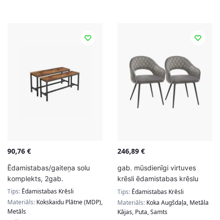
90,76
€
246,89
€
Ēdamistabas/gaiteņa solu
gab. mūsdienīgi virtuves
komplekts, 2gab.
krēsli ēdamistabas krēslu
komplekts pelēks
Tips:
Ēdamistabas Krēsli
Tips:
Ēdamistabas Krēsli
Materiāls:
Kokskaidu Plātne (MDP),
Materiāls:
Koka Augšdaļa, Metāla
Metāls
Kājas, Puta, Samts