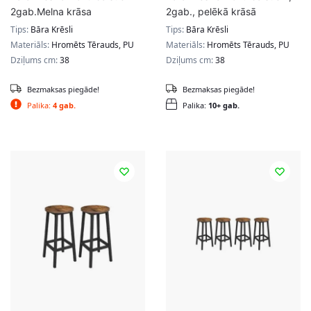
2gab.Melna krāsa
2gab., pelēkā krāsā
Tips:
Bāra Krēsli
Tips:
Bāra Krēsli
Materiāls:
Hromēts Tērauds, PU
Materiāls:
Hromēts Tērauds, PU
Dziļums cm:
38
Dziļums cm:
38
Bezmaksas piegāde!
Bezmaksas piegāde!
Palika:
4 gab.
Palika:
10+ gab.