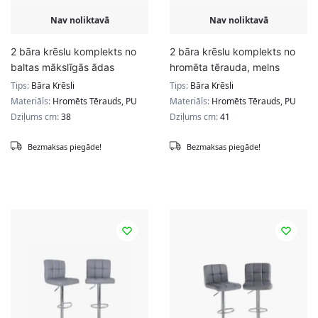
Nav noliktavā
Nav noliktavā
2 bāra krēslu komplekts no
2 bāra krēslu komplekts no
baltas mākslīgās ādas
hromēta tērauda, melns
Tips:
Bāra Krēsli
Tips:
Bāra Krēsli
Materiāls:
Hromēts Tērauds, PU
Materiāls:
Hromēts Tērauds, PU
Dziļums cm:
38
Dziļums cm:
41
Bezmaksas piegāde!
Bezmaksas piegāde!