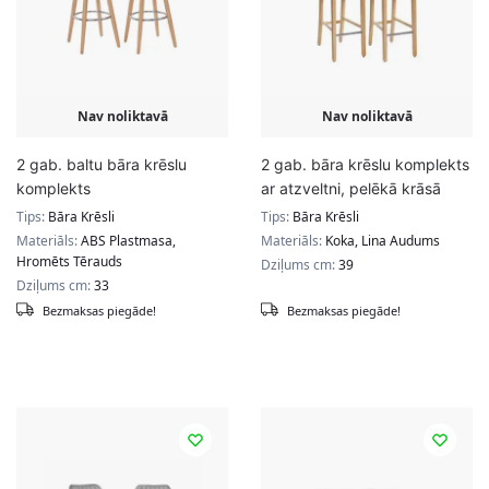
Nav noliktavā
Nav noliktavā
2 gab. baltu bāra krēslu
2 gab. bāra krēslu komplekts
komplekts
ar atzveltni, pelēkā krāsā
Tips:
Bāra Krēsli
Tips:
Bāra Krēsli
Materiāls:
ABS Plastmasa,
Materiāls:
Koka, Lina Audums
Hromēts Tērauds
Dziļums cm:
39
Dziļums cm:
33
Bezmaksas piegāde!
Bezmaksas piegāde!