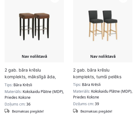
Nav noliktavā
Nav noliktavā
2 gab. bāra krēslu
2 gab. bāra krēslu
komplekts, mākslīgā āda,
komplekts, tumši pelēks
brūnā krāsā
Tips:
Bāra Krēsli
Tips:
Bāra Krēsli
Materiāls:
Kokskaidu Plātne (MDP),
Materiāls:
Kokskaidu Plātne (MDP),
Priedes Koksne
Priedes Koksne
Dziļums cm:
39
Dziļums cm:
36
Bezmaksas piegāde!
Bezmaksas piegāde!