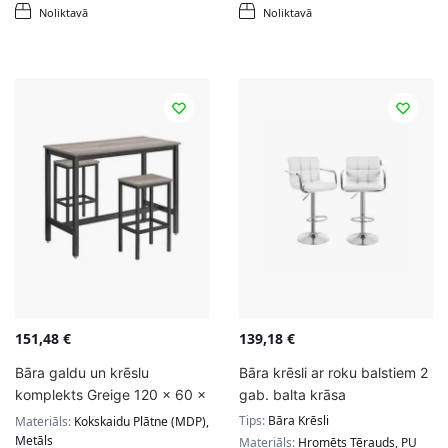
Noliktavā
Noliktavā
151,48
€
139,18
€
Bāra galdu un krēslu
Bāra krēsli ar roku balstiem 2
komplekts Greige 120 x 60 x
gab. balta krāsa
90 cm., pelēks/melns
Tips:
Bāra Krēsli
Materiāls:
Kokskaidu Plātne (MDP),
Metāls
Materiāls:
Hromēts Tērauds, PU