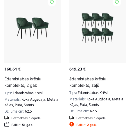
160,61
€
619,23
€
Ēdamistabas krēslu
ēdamistabas krēslu
komplekts, 2 gab.
komplekts, zaļš
LDC087C02
Tips:
Ēdamistabas Krēsli
Tips:
Ēdamistabas Krēsli
Materiāls:
Koka Augšdaļa, Metāla
Materiāls:
Koka Augšdaļa, Metāla
Kājas, Puta, Samts
Kājas, Puta, Samts
Dziļums cm:
62.5
Dziļums cm:
62.5
Bezmaksas piegāde!
Bezmaksas piegāde!
Palika:
5+ gab.
Palika:
2 gab.