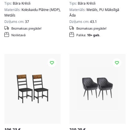
Tips:
Bāra Krēsli
Tips:
Bāra Krēsli
Materiāls:
Kokskaidu Plātne (MDP),
Materiāls:
Metāls, PU Mākslīgā
Metāls
Āda
Dziļums cm:
37
Dziļums cm:
43.1
Bezmaksas piegāde!
Bezmaksas piegāde!
Noliktavā
Palika:
10+ gab.
106,23
€
210,20
€