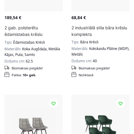
189,54
€
68,84
€
2 gab. polsterētu
2 industriālā stila bāra krēslu
ēdamistabas krēslu
komplekts
komplekts
Tips:
Bāra Krēsli
Tips:
Ēdamistabas Krēsli
Materiāls:
Kokskaidu Plātne (MDP),
Materiāls:
Koka Augšdaļa, Metāla
Metāls
Kājas, Puta, Samts
Dziļums cm:
40
Dziļums cm:
62.5
Bezmaksas piegāde!
Bezmaksas piegāde!
Palika:
10+ gab.
Noliktavā