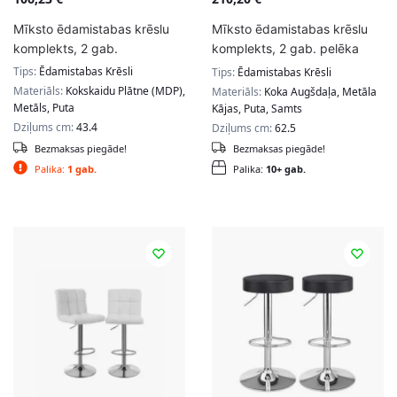
Mīksto ēdamistabas krēslu
Mīksto ēdamistabas krēslu
komplekts, 2 gab.
komplekts, 2 gab. pelēka
krāsa
Tips:
Ēdamistabas Krēsli
Tips:
Ēdamistabas Krēsli
Materiāls:
Kokskaidu Plātne (MDP),
Materiāls:
Koka Augšdaļa, Metāla
Metāls, Puta
Kājas, Puta, Samts
Dziļums cm:
43.4
Dziļums cm:
62.5
Bezmaksas piegāde!
Bezmaksas piegāde!
Palika:
1 gab.
Palika:
10+ gab.