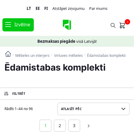
Skip
Skip
LT
EE
FI
Atstājiet ziņojumu
Par mums
to
to
navigation
content
0
Izvēlne
Bezmaksas piegāde
visā Latvijā!
Mēbeles un interjers
Virtuves mēbeles
Ēdamistabas komplekti
/
/
/
Ēdamistabas komplekti
FILTRĒT
Rādīti 1–44 no 96
1
2
3