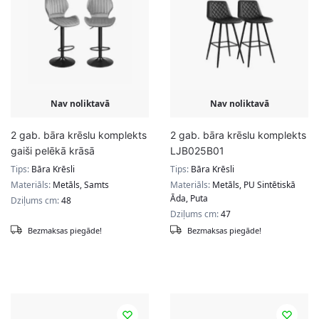
Nav noliktavā
Nav noliktavā
2 gab. bāra krēslu komplekts
2 gab. bāra krēslu komplekts
gaiši pelēkā krāsā
LJB025B01
Tips:
Bāra Krēsli
Tips:
Bāra Krēsli
Materiāls:
Metāls, Samts
Materiāls:
Metāls, PU Sintētiskā
Āda, Puta
Dziļums cm:
48
Dziļums cm:
47
Bezmaksas piegāde!
Bezmaksas piegāde!