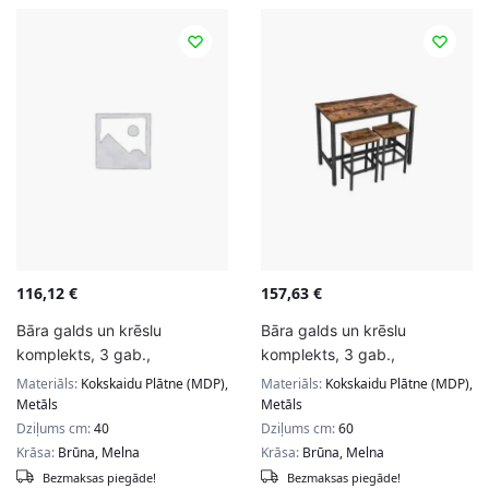
116,12
€
157,63
€
Bāra galds un krēslu
Bāra galds un krēslu
komplekts, 3 gab.,
komplekts, 3 gab.,
brūns/melns
brūns/melns
Materiāls:
Kokskaidu Plātne (MDP),
Materiāls:
Kokskaidu Plātne (MDP),
Metāls
Metāls
Dziļums cm:
40
Dziļums cm:
60
Krāsa:
Brūna, Melna
Krāsa:
Brūna, Melna
Bezmaksas piegāde!
Bezmaksas piegāde!