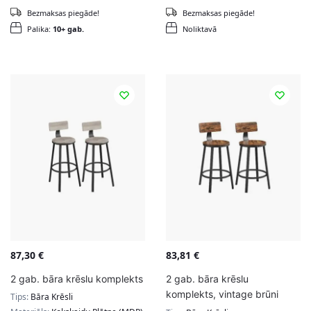
Bezmaksas piegāde!
Bezmaksas piegāde!
Palika:
10+ gab.
Noliktavā
87,30
€
83,81
€
2 gab. bāra krēslu komplekts
2 gab. bāra krēslu
komplekts, vintage brūni
Tips:
Bāra Krēsli
melns