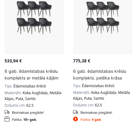
533,94
€
775,38
€
6 gab. ēdamistabas krēslu
6 gab. ēdamistabas krēslu
komplekts ar metāla kājām
komplekts. pelēka krāsa
pelēkā krāsā
Tips:
Ēdamistabas Krēsli
Tips:
Ēdamistabas Krēsli
Materiāls:
Koka Augšdaļa, Metāla
Materiāls:
Koka Augšdaļa, Metāla
Kājas, Puta, Samts
Kājas, Puta, Samts
Dziļums cm:
62.5
Dziļums cm:
62.5
Bezmaksas piegāde!
Bezmaksas piegāde!
Palika:
10+ gab.
Palika:
4 gab.