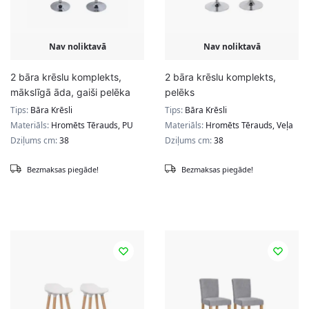
Nav noliktavā
Nav noliktavā
2 bāra krēslu komplekts,
2 bāra krēslu komplekts,
mākslīgā āda, gaiši pelēka
pelēks
Tips:
Bāra Krēsli
Tips:
Bāra Krēsli
Materiāls:
Hromēts Tērauds, PU
Materiāls:
Hromēts Tērauds, Veļa
Dziļums cm:
38
Dziļums cm:
38
Bezmaksas piegāde!
Bezmaksas piegāde!