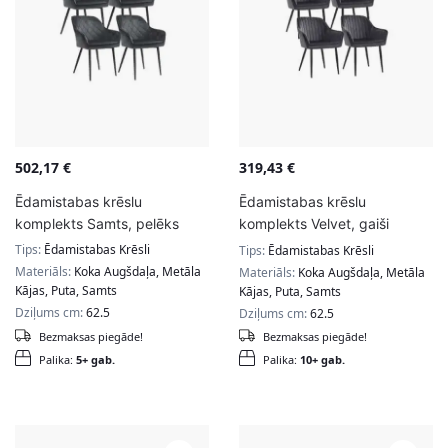
502,17
€
319,43
€
Ēdamistabas krēslu
Ēdamistabas krēslu
komplekts Samts, pelēks
komplekts Velvet, gaiši
pelēks, taisnas līnijas
Tips:
Ēdamistabas Krēsli
Tips:
Ēdamistabas Krēsli
Materiāls:
Koka Augšdaļa, Metāla
Materiāls:
Koka Augšdaļa, Metāla
Kājas, Puta, Samts
Kājas, Puta, Samts
Dziļums cm:
62.5
Dziļums cm:
62.5
Bezmaksas piegāde!
Bezmaksas piegāde!
Palika:
5+ gab.
Palika:
10+ gab.