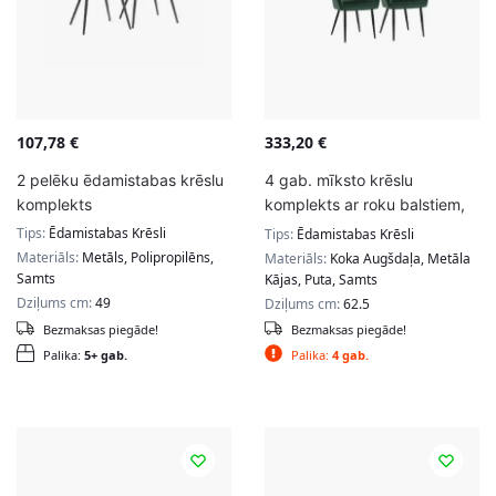
107,78
€
333,20
€
2 pelēku ēdamistabas krēslu
4 gab. mīksto krēslu
komplekts
komplekts ar roku balstiem,
zaļā krāsā, taisnām līnijām
Tips:
Ēdamistabas Krēsli
Tips:
Ēdamistabas Krēsli
Materiāls:
Metāls, Polipropilēns,
Materiāls:
Koka Augšdaļa, Metāla
Samts
Kājas, Puta, Samts
Dziļums cm:
49
Dziļums cm:
62.5
Bezmaksas piegāde!
Bezmaksas piegāde!
Palika:
5+ gab.
Palika:
4 gab.