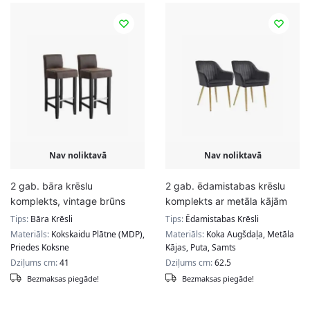
Nav noliktavā
Nav noliktavā
2 gab. bāra krēslu
2 gab. ēdamistabas krēslu
komplekts, vintage brūns
komplekts ar metāla kājām
Tips:
Bāra Krēsli
Tips:
Ēdamistabas Krēsli
Materiāls:
Kokskaidu Plātne (MDP),
Materiāls:
Koka Augšdaļa, Metāla
Priedes Koksne
Kājas, Puta, Samts
Dziļums cm:
41
Dziļums cm:
62.5
Bezmaksas piegāde!
Bezmaksas piegāde!