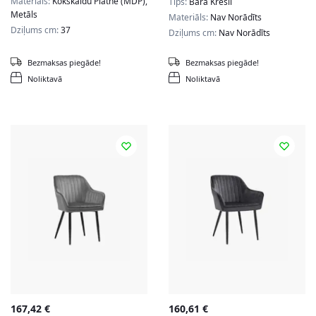
Materiāls:
Kokskaidu Plātne (MDP),
Tips:
Bāra Krēsli
Metāls
Materiāls:
Nav Norādīts
Dziļums cm:
37
Dziļums cm:
Nav Norādīts
Bezmaksas piegāde!
Bezmaksas piegāde!
Noliktavā
Noliktavā
167,42
€
160,61
€