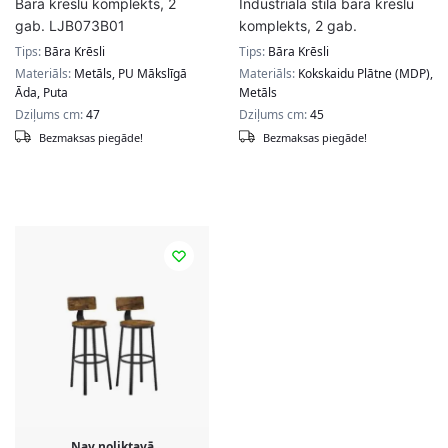
Bāra krēslu komplekts, 2
Industriālā stila bāra krēslu
gab. LJB073B01
komplekts, 2 gab.
Tips:
Bāra Krēsli
Tips:
Bāra Krēsli
Materiāls:
Metāls, PU Mākslīgā
Materiāls:
Kokskaidu Plātne (MDP),
Āda, Puta
Metāls
Dziļums cm:
47
Dziļums cm:
45
Bezmaksas piegāde!
Bezmaksas piegāde!
Nav noliktavā