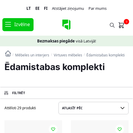
Skip
Skip
LT
EE
FI
Atstājiet ziņojumu
Par mums
to
to
navigation
content
0
Izvēlne
Bezmaksas piegāde
visā Latvijā!
Mēbeles un interjers
Virtuves mēbeles
Ēdamistabas komplekti
/
/
/
Ēdamistabas komplekti
FILTRĒT
Attēloti 29 produkti