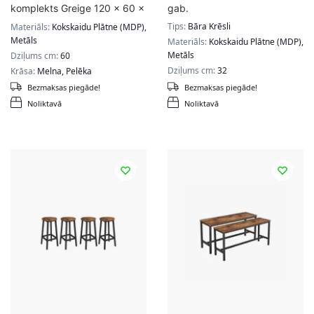
komplekts Greige 120 x 60 x
gab.
90 cm., pelēks/melns
Tips:
Bāra Krēsli
Materiāls:
Kokskaidu Plātne (MDP),
Metāls
Materiāls:
Kokskaidu Plātne (MDP),
Metāls
Dziļums cm:
60
Dziļums cm:
32
Krāsa:
Melna, Pelēka
Bezmaksas piegāde!
Bezmaksas piegāde!
Noliktavā
Noliktavā