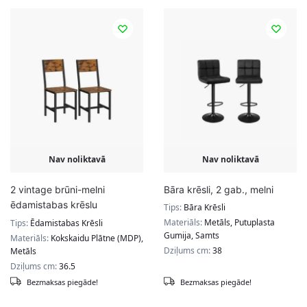
Nav noliktavā
Nav noliktavā
2 vintage brūni-melni
Bāra krēsli, 2 gab., melni
ēdamistabas krēslu
Tips:
Bāra Krēsli
komplekts
Materiāls:
Metāls, Putuplasta
Tips:
Ēdamistabas Krēsli
Gumija, Samts
Materiāls:
Kokskaidu Plātne (MDP),
Dziļums cm:
38
Metāls
Dziļums cm:
36.5
Bezmaksas piegāde!
Bezmaksas piegāde!