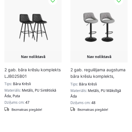
Nav noliktavā
Nav noliktavā
2 gab. bāra krēslu komplekts
2 gab. regulējama augstuma
LJB025B01
bāra krēslu komplekts,
pelēkā krāsā
Tips:
Bāra Krēsli
Tips:
Bāra Krēsli
Materiāls:
Metāls, PU Sintētiskā
Materiāls:
Metāls, PU Mākslīgā
Āda, Puta
Āda
Dziļums cm:
47
Dziļums cm:
48
Bezmaksas piegāde!
Bezmaksas piegāde!