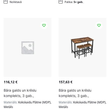
Noliktavā
Palika:
5+ gab.
116,12
€
157,63
€
Bāra galds un krēslu
Bāra galds un krēslu
komplekts, 3 gab.,
komplekts, 3 gab.,
brūns/melns
brūns/melns
Materiāls:
Kokskaidu Plātne (MDP),
Materiāls:
Kokskaidu Plātne (MDP),
Metāls
Metāls