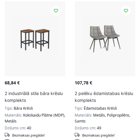
68,84
€
107,78
€
2 industriālā stila bāra krēslu
2 pelēku ēdamistabas krēslu
komplekts
komplekts
Tips:
Bāra Krēsli
Tips:
Ēdamistabas Krēsli
Materiāls:
Kokskaidu Plātne (MDP),
Materiāls:
Metāls, Polipropilēns,
Metāls
Samts
Dziļums cm:
40
Dziļums cm:
49
Bezmaksas piegāde!
Bezmaksas piegāde!