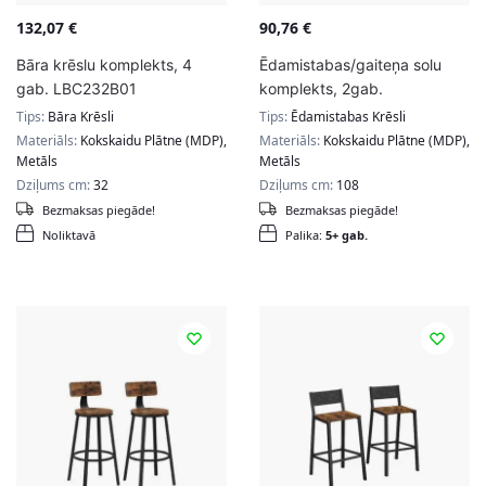
132,07
€
90,76
€
Bāra krēslu komplekts, 4
Ēdamistabas/gaiteņa solu
gab. LBC232B01
komplekts, 2gab.
Tips:
Bāra Krēsli
Tips:
Ēdamistabas Krēsli
Materiāls:
Kokskaidu Plātne (MDP),
Materiāls:
Kokskaidu Plātne (MDP),
Metāls
Metāls
Dziļums cm:
32
Dziļums cm:
108
Bezmaksas piegāde!
Bezmaksas piegāde!
Noliktavā
Palika:
5+ gab.