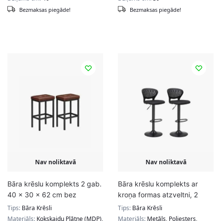
Bezmaksas piegāde!
Bezmaksas piegāde!
Nav noliktavā
Nav noliktavā
Bāra krēslu komplekts 2 gab.
Bāra krēslu komplekts ar
40 x 30 x 62 cm bez
kroņa formas atzveltni, 2
atzveltnes
gab.
Tips:
Bāra Krēsli
Tips:
Bāra Krēsli
Materiāls:
Kokskaidu Plātne (MDP),
Materiāls:
Metāls, Poliesters,