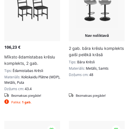
Nav noliktavā
106,23
€
2 gab. bāra krēslu komplekts
gaiši pelēkā krāsā
Mīksto ēdamistabas krēslu
Tips:
Bāra Krēsli
komplekts, 2 gab.
Materiāls:
Metāls, Samts
Tips:
Ēdamistabas Krēsli
Dziļums cm:
48
Materiāls:
Kokskaidu Plātne (MDP),
Metāls, Puta
Dziļums cm:
43.4
Bezmaksas piegāde!
Bezmaksas piegāde!
Palika:
1 gab.