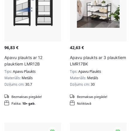
96,83
€
42,63
€
Apavu plaukts ar 12
Apavu plaukts ar 3 plauktiem
plauktiem LMR12B
LMR17BK
Tips:
Apavu Plaukts
Tips:
Apavu Plaukts
Materiāls:
Metāls
Materiāls:
Metāls
Dziļums cm:
30.7
Dziļums cm:
30
Bezmaksas piegāde!
Bezmaksas piegāde!
Palika:
10+ gab.
Noliktavā