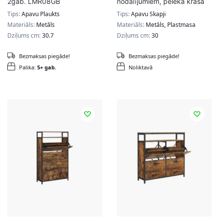
2gab. LMR08GB
nodalījumiem, pelēkā krāsā
Tips:
Apavu Plaukts
Tips:
Apavu Skapji
Materiāls:
Metāls
Materiāls:
Metāls, Plastmasa
Dziļums cm:
30.7
Dziļums cm:
30
Bezmaksas piegāde!
Bezmaksas piegāde!
Palika:
5+ gab.
Noliktavā