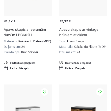
91,12
€
72,12
€
Apavu skapis ar veramām
Apavu skapis ar vintage
durvīm LBC602H
brūniem atlokiem
Materiāls:
Kokskaidu Plātne (MDP)
Tips:
Apavu Skapji
Dziļums cm:
24
Materiāls:
Kokskaidu Plātne (MDP)
Plaukta tips:
Brīvi Stāvoši
Dziļums cm:
24
Bezmaksas piegāde!
Bezmaksas piegāde!
Palika:
10+ gab.
Palika:
10+ gab.