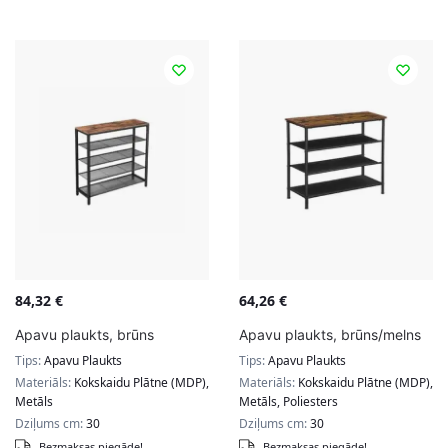
84,32
€
64,26
€
Apavu plaukts, brūns
Apavu plaukts, brūns/melns
Tips:
Apavu Plaukts
Tips:
Apavu Plaukts
Materiāls:
Kokskaidu Plātne (MDP),
Materiāls:
Kokskaidu Plātne (MDP),
Metāls
Metāls, Poliesters
Dziļums cm:
30
Dziļums cm:
30
Bezmaksas piegāde!
Bezmaksas piegāde!