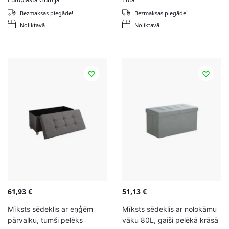
Dziļums cm:
38
Dziļums cm:
38
Bezmaksas piegāde!
Bezmaksas piegāde!
Noliktavā
Noliktavā
61,93
€
51,13
€
Mīksts sēdeklis ar eņģēm
Mīksts sēdeklis ar nolokāmu
pārvalku, tumši pelēks
vāku 80L, gaiši pelēkā krāsā