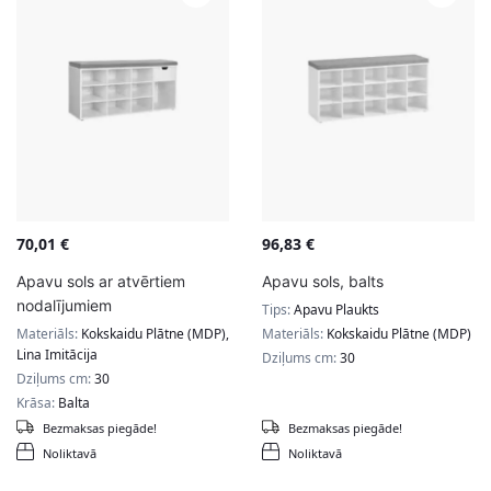
70,01
€
96,83
€
Apavu sols ar atvērtiem
Apavu sols, balts
nodalījumiem
Tips:
Apavu Plaukts
Materiāls:
Kokskaidu Plātne (MDP),
Materiāls:
Kokskaidu Plātne (MDP)
Lina Imitācija
Dziļums cm:
30
Dziļums cm:
30
Krāsa:
Balta
Bezmaksas piegāde!
Bezmaksas piegāde!
Noliktavā
Noliktavā