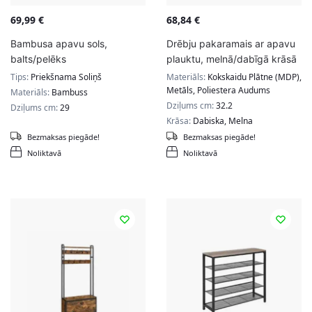
69,99
€
68,84
€
Bambusa apavu sols,
Drēbju pakaramais ar apavu
balts/pelēks
plauktu, melnā/dabīgā krāsā
Tips:
Priekšnama Soliņš
Materiāls:
Kokskaidu Plātne (MDP),
Metāls, Poliestera Audums
Materiāls:
Bambuss
Dziļums cm:
32.2
Dziļums cm:
29
Krāsa:
Dabiska, Melna
Bezmaksas piegāde!
Bezmaksas piegāde!
Noliktavā
Noliktavā