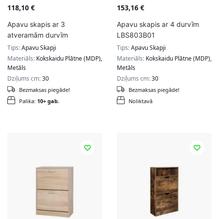
118,10
€
153,16
€
Apavu skapis ar 3
Apavu skapis ar 4 durvīm
atveramām durvīm
LBS803B01
Tips:
Apavu Skapji
Tips:
Apavu Skapji
Materiāls:
Kokskaidu Plātne (MDP),
Materiāls:
Kokskaidu Plātne (MDP),
Metāls
Metāls
Dziļums cm:
30
Dziļums cm:
30
Bezmaksas piegāde!
Bezmaksas piegāde!
Palika:
10+ gab.
Noliktavā