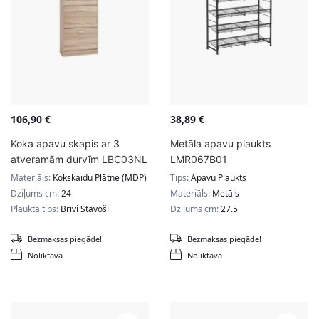
106,90
€
38,89
€
Koka apavu skapis ar 3
Metāla apavu plaukts
atveramām durvīm LBC03NL
LMR067B01
Materiāls:
Kokskaidu Plātne (MDP)
Tips:
Apavu Plaukts
Dziļums cm:
24
Materiāls:
Metāls
Plaukta tips:
Brīvi Stāvoši
Dziļums cm:
27.5
Bezmaksas piegāde!
Bezmaksas piegāde!
Noliktavā
Noliktavā