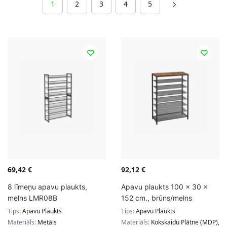
1
2
3
4
5
69,42
€
92,12
€
8 līmeņu apavu plaukts,
Apavu plaukts 100 x 30 x
melns LMR08B
152 cm., brūns/melns
Tips:
Apavu Plaukts
Tips:
Apavu Plaukts
Materiāls:
Metāls
Materiāls:
Kokskaidu Plātne (MDP),