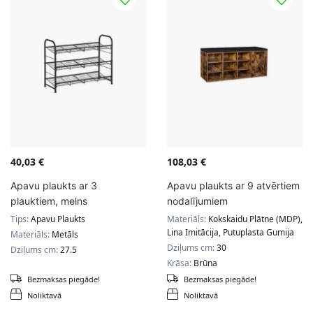
40,03
€
108,03
€
Apavu plaukts ar 3
Apavu plaukts ar 9 atvērtiem
plauktiem, melns
nodalījumiem
Tips:
Apavu Plaukts
Materiāls:
Kokskaidu Plātne (MDP),
Lina Imitācija, Putuplasta Gumija
Materiāls:
Metāls
Dziļums cm:
30
Dziļums cm:
27.5
Krāsa:
Brūna
Bezmaksas piegāde!
Bezmaksas piegāde!
Noliktavā
Noliktavā