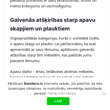
piesaista uzmanību ar savu ekskluzivitāti, brūno un
melno krāsojumu un vecmodīgumu.
Galvenās atšķirības starp apavu
skapjiem un plauktiem
Vispieprasītākās kategorijas, kurās ir vislielākā izvēle,
ir apavu skapji un plaukti. Lai pārliecinātos, ka esat
apmierināts ar savu lēmumu, aplūkosim galvenās
atšķirības starp šīm mēbelēm, kas palīdzēs jums
pieņemt lēmumu:
Apavu statīvi – ērtas, lielākoties atvērtas mēbeles,
kas ļauj sakārtot apavus tā, lai nekad vairs nebūtu
jācenšas tos atrast. Tiem var būt vairāki stāvi, lai viss
Pārlūkojot
Bonideco.lv
interneta veikalu, jūs piekrītat, ka mēs
ietilptu vienā vietā. Šie plaukti ļauj ērti sakārtot
izmantojam sīkdatnes, lai nodrošinātu vienmērīgu iepirkšanās
pieredzi.
Vairāk informācijas
apavu pārus, tāpēc atvērts, ērti lietojams plaukts ļaus
jums sakārtot savas mēbeles atbilstoši
LABI
laikapstākļiem, krāsai un citiem kritērijiem. Jāpiebilst,