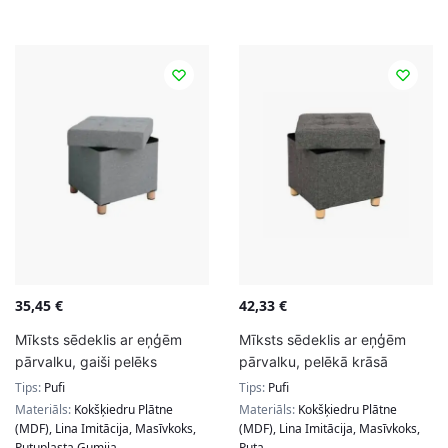
35,45
€
42,33
€
Mīksts sēdeklis ar eņģēm
Mīksts sēdeklis ar eņģēm
pārvalku, gaiši pelēks
pārvalku, pelēkā krāsā
Tips:
Pufi
Tips:
Pufi
Materiāls:
Kokšķiedru Plātne
Materiāls:
Kokšķiedru Plātne
(MDF), Lina Imitācija, Masīvkoks,
(MDF), Lina Imitācija, Masīvkoks,
Putuplasta Gumija
Puta