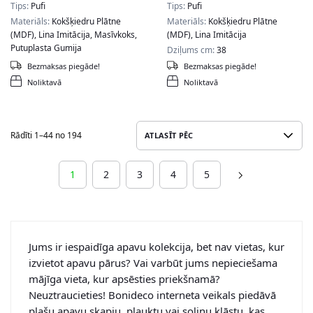
Tips:
Pufi
Tips:
Pufi
Materiāls:
Kokšķiedru Plātne
Materiāls:
Kokšķiedru Plātne
(MDF), Lina Imitācija, Masīvkoks,
(MDF), Lina Imitācija
Putuplasta Gumija
Dziļums cm:
38
Dziļums cm:
38
Bezmaksas piegāde!
Bezmaksas piegāde!
Noliktavā
Noliktavā
Rādīti 1–44 no 194
1
2
3
4
5
Jums ir iespaidīga apavu kolekcija, bet nav vietas, kur
izvietot apavu pārus? Vai varbūt jums nepieciešama
mājīga vieta, kur apsēsties priekšnamā?
Neuztraucieties! Bonideco interneta veikals piedāvā
plašu apavu skapju, plauktu vai soliņu klāstu, kas