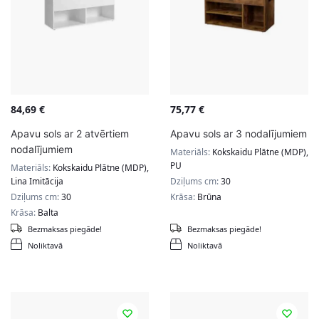
84,69
€
75,77
€
Apavu sols ar 2 atvērtiem
Apavu sols ar 3 nodalījumiem
nodalījumiem
Materiāls:
Kokskaidu Plātne (MDP),
PU
Materiāls:
Kokskaidu Plātne (MDP),
Lina Imitācija
Dziļums cm:
30
Dziļums cm:
30
Krāsa:
Brūna
Krāsa:
Balta
Bezmaksas piegāde!
Bezmaksas piegāde!
Noliktavā
Noliktavā