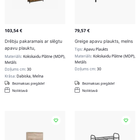
103,54
€
79,57
€
Drēbju pakaramais ar slēgtu
Greige apavu plaukts, melns
apavu plauktu,
Tips:
Apavu Plaukts
melns/dabisks
Materiāls:
Kokskaidu Plātne (MDP),
Materiāls:
Kokskaidu Plātne (MDP),
Metāls
Metāls
Dziļums cm:
30
Dziļums cm:
30
Krāsa:
Dabiska, Melna
Bezmaksas piegāde!
Bezmaksas piegāde!
Noliktavā
Noliktavā