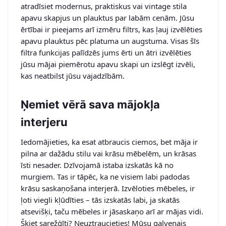
atradīsiet modernus, praktiskus vai vintage stila
apavu skapjus un plauktus par labām cenām. Jūsu
ērtībai ir pieejams arī izmēru filtrs, kas ļauj izvēlēties
apavu plauktus pēc platuma un augstuma. Visas šīs
filtra funkcijas palīdzēs jums ērti un ātri izvēlēties
jūsu mājai piemērotu apavu skapi un izslēgt izvēli,
kas neatbilst jūsu vajadzībām.
Ņemiet vērā sava mājokļa
interjeru
Iedomājieties, ka esat atbraucis ciemos, bet māja ir
pilna ar dažādu stilu vai krāsu mēbelēm, un krāsas
īsti nesader. Dzīvojamā istaba izskatās kā no
murgiem. Tas ir tāpēc, ka ne visiem labi padodas
krāsu saskaņošana interjerā. Izvēloties mēbeles, ir
ļoti viegli kļūdīties – tās izskatās labi, ja skatās
atsevišķi, taču mēbeles ir jāsaskaņo arī ar mājas vidi.
Šķiet sarežģīti? Neuztraucieties! Mūsu galvenais