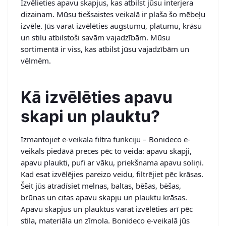
Izvēlieties apavu skapjus, kas atbilst jūsu interjera
dizainam. Mūsu tiešsaistes veikalā ir plaša šo mēbeļu
izvēle. Jūs varat izvēlēties augstumu, platumu, krāsu
un stilu atbilstoši savām vajadzībām. Mūsu
sortimentā ir viss, kas atbilst jūsu vajadzībām un
vēlmēm.
Kā izvēlēties apavu
skapi un plauktu?
Izmantojiet e-veikala filtra funkciju – Bonideco e-
veikals piedāvā preces pēc to veida: apavu skapji,
apavu plaukti, pufi ar vāku, priekšnama apavu soliņi.
Kad esat izvēlējies pareizo veidu, filtrējiet pēc krāsas.
Šeit jūs atradīsiet melnas, baltas, bēšas, bēšas,
brūnas un citas apavu skapju un plauktu krāsas.
Apavu skapjus un plauktus varat izvēlēties arī pēc
stila, materiāla un zīmola. Bonideco e-veikalā jūs