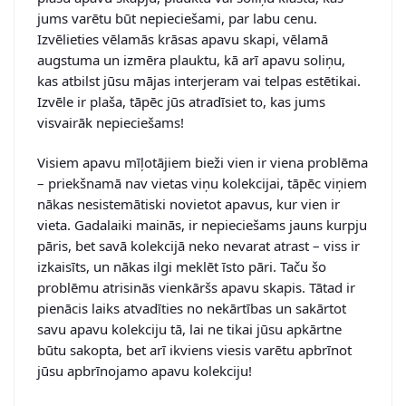
jums varētu būt nepieciešami, par labu cenu.
Izvēlieties vēlamās krāsas apavu skapi, vēlamā
augstuma un izmēra plauktu, kā arī apavu soliņu,
kas atbilst jūsu mājas interjeram vai telpas estētikai.
Izvēle ir plaša, tāpēc jūs atradīsiet to, kas jums
visvairāk nepieciešams!
Visiem apavu mīļotājiem bieži vien ir viena problēma
– priekšnamā nav vietas viņu kolekcijai, tāpēc viņiem
nākas nesistemātiski novietot apavus, kur vien ir
vieta. Gadalaiki mainās, ir nepieciešams jauns kurpju
pāris, bet savā kolekcijā neko nevarat atrast – viss ir
izkaisīts, un nākas ilgi meklēt īsto pāri. Taču šo
problēmu atrisinās vienkāršs apavu skapis. Tātad ir
pienācis laiks atvadīties no nekārtības un sakārtot
savu apavu kolekciju tā, lai ne tikai jūsu apkārtne
būtu sakopta, bet arī ikviens viesis varētu apbrīnot
jūsu apbrīnojamo apavu kolekciju!