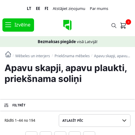
Skip
Skip
LT
EE
FI
Atstājiet ziņojumu
Par mums
to
to
navigation
content
0
Izvēlne
Bezmaksas piegāde
visā Latvijā!
Mēbeles un interjers
Priekšnama mēbeles
Apavu skapji, apavu plaukti, priekšnama soliņi
/
/
/
Apavu skapji, apavu plaukti,
priekšnama soliņi
FILTRĒT
Rādīti 1–44 no 194