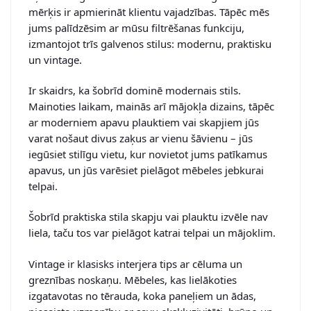
mērķis ir apmierināt klientu vajadzības. Tāpēc mēs
jums palīdzēsim ar mūsu filtrēšanas funkciju,
izmantojot trīs galvenos stilus: modernu, praktisku
un vintage.
Ir skaidrs, ka šobrīd dominē modernais stils.
Mainoties laikam, mainās arī mājokļa dizains, tāpēc
ar moderniem apavu plauktiem vai skapjiem jūs
varat nošaut divus zaķus ar vienu šāvienu – jūs
iegūsiet stilīgu vietu, kur novietot jums patīkamus
apavus, un jūs varēsiet pielāgot mēbeles jebkurai
telpai.
Šobrīd praktiska stila skapju vai plauktu izvēle nav
liela, taču tos var pielāgot katrai telpai un mājoklim.
Vintage ir klasisks interjera tips ar cēluma un
greznības noskaņu. Mēbeles, kas lielākoties
izgatavotas no tērauda, koka paneļiem un ādas,