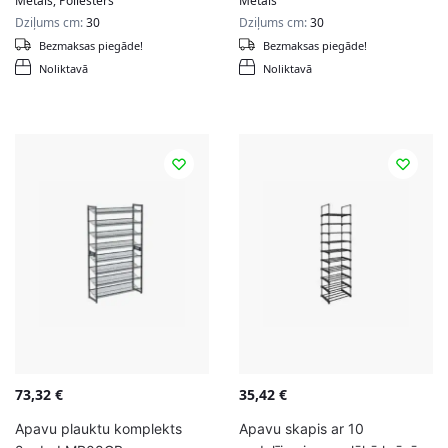
Metāls, Poliesters
Metāls
Dziļums cm:
30
Dziļums cm:
30
Bezmaksas piegāde!
Bezmaksas piegāde!
Noliktavā
Noliktavā
73,32
€
35,42
€
Apavu plauktu komplekts
Apavu skapis ar 10