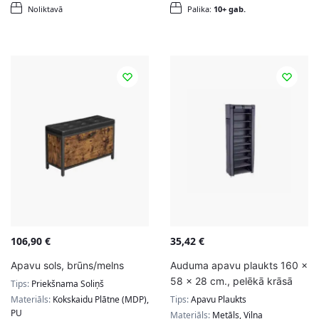
Noliktavā
Palika:
10+ gab.
106,90
€
35,42
€
Apavu sols, brūns/melns
Auduma apavu plaukts 160 x
58 x 28 cm., pelēkā krāsā
Tips:
Priekšnama Soliņš
Materiāls:
Kokskaidu Plātne (MDP),
Tips:
Apavu Plaukts
PU
Materiāls:
Metāls, Vilna