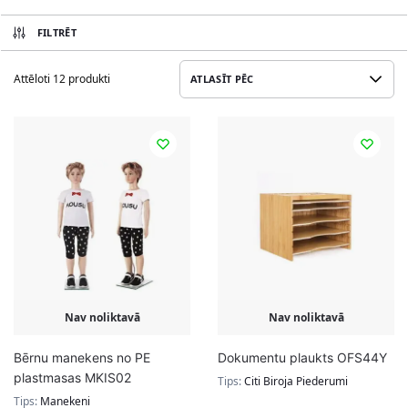
FILTRĒT
Attēloti 12 produkti
Nav noliktavā
Nav noliktavā
Bērnu manekens no PE
Dokumentu plaukts OFS44Y
plastmasas MKIS02
Tips:
Citi Biroja Piederumi
Tips:
Manekeni