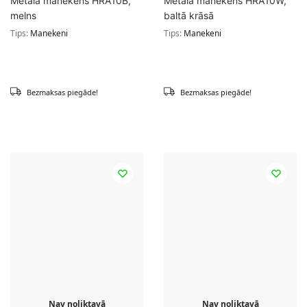
Metāla manekens HRA10B,
Metāla manekens HRA10W,
melns
baltā krāsā
Tips:
Manekeni
Tips:
Manekeni
Bezmaksas piegāde!
Bezmaksas piegāde!
Nav noliktavā
Nav noliktavā