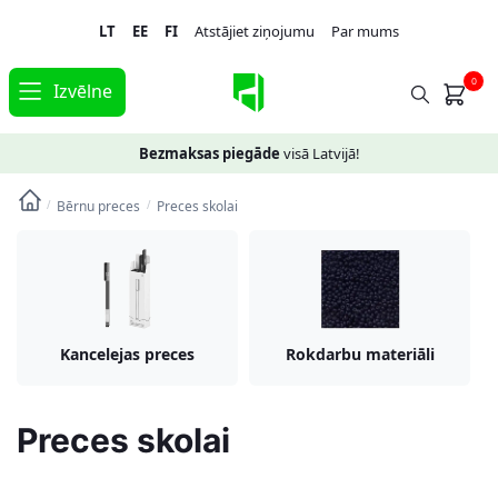
Skip
Skip
LT
EE
FI
Atstājiet ziņojumu
Par mums
to
to
navigation
content
0
Izvēlne
Bezmaksas piegāde
visā Latvijā!
Bērnu preces
Preces skolai
/
/
Kancelejas preces
Rokdarbu materiāli
Preces skolai