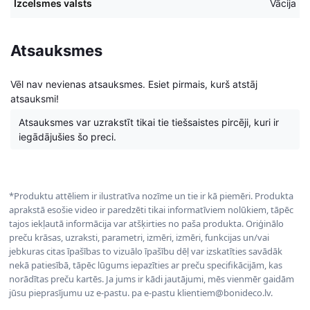
Izcelsmes valsts
Vācija
Atsauksmes
Vēl nav nevienas atsauksmes. Esiet pirmais, kurš atstāj
atsauksmi!
Atsauksmes var uzrakstīt tikai tie tiešsaistes pircēji, kuri ir
iegādājušies šo preci.
*Produktu attēliem ir ilustratīva nozīme un tie ir kā piemēri. Produkta
aprakstā esošie video ir paredzēti tikai informatīviem nolūkiem, tāpēc
tajos iekļautā informācija var atšķirties no paša produkta. Oriģinālo
preču krāsas, uzraksti, parametri, izmēri, izmēri, funkcijas un/vai
jebkuras citas īpašības to vizuālo īpašību dēļ var izskatīties savādāk
nekā patiesībā, tāpēc lūgums iepazīties ar preču specifikācijām, kas
norādītas preču kartēs. Ja jums ir kādi jautājumi, mēs vienmēr gaidām
jūsu pieprasījumu uz e-pastu. pa e-pastu klientiem@bonideco.lv.