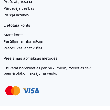
Preču atgriešana
Pārdevēja tiesības
Pircēja tiesības
Lietotāja konts
Mans konts
Pasūtījuma informācija
Preces, kas iepatikušās
Pieejamas apmaksas metodes
Jūs varat norēķināties par pirkumiem, izvēloties sev
piemērotāko maksājuma veidu.
Copyright © 2026 MB „Bonideco“. Visas tiesības aizsargātas