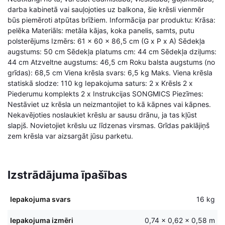
darba kabinetā vai sauļojoties uz balkona, šie krēsli vienmēr
būs piemēroti atpūtas brīžiem. Informācija par produktu: Krāsa:
pelēka Materiāls: metāla kājas, koka panelis, samts, putu
polsterējums Izmērs: 61 x 60 x 86,5 cm (G x P x A) Sēdekļa
augstums: 50 cm Sēdekļa platums cm: 44 cm Sēdekļa dziļums:
44 cm Atzveltne augstums: 46,5 cm Roku balsta augstums (no
grīdas): 68,5 cm Viena krēsla svars: 6,5 kg Maks. Viena krēsla
statiskā slodze: 110 kg Iepakojuma saturs: 2 x Krēsls 2 x
Piederumu komplekts 2 x Instrukcijas SONGMICS Piezīmes:
Nestāviet uz krēsla un neizmantojiet to kā kāpnes vai kāpnes.
Nekavējoties noslaukiet krēslu ar sausu drānu, ja tas kļūst
slapjš. Novietojiet krēslu uz līdzenas virsmas. Grīdas paklājiņš
zem krēsla var aizsargāt jūsu parketu.
Izstrādājuma īpašības
Iepakojuma svars
16 kg
Iepakojuma izmēri
0,74 × 0,62 × 0,58 m