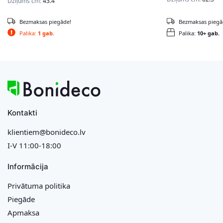
Dziļums cm:
43.4
Bezmaksas piegāde!
Bezmaksas piegā
Palika:
1 gab.
Palika:
10+ gab.
Kontakti
klientiem@bonideco.lv
I-V 11:00-18:00
Informācija
Privātuma politika
Piegāde
Apmaksa