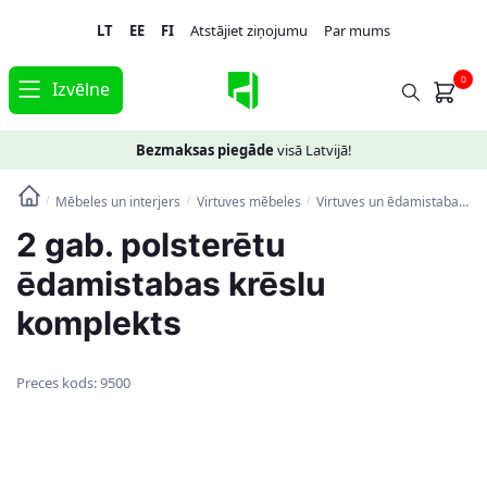
Skip
Skip
LT
EE
FI
Atstājiet ziņojumu
Par mums
to
to
navigation
content
0
Izvēlne
Bezmaksas piegāde
visā Latvijā!
Mēbeles un interjers
Virtuves mēbeles
Virtuves un ēdamistabas krēsli
/
/
/
2 gab. polsterētu
ēdamistabas krēslu
komplekts
Preces kods:
9500