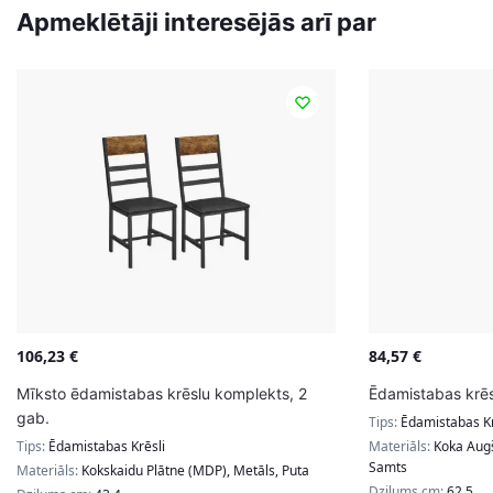
Apmeklētāji interesējās arī par
106,23
€
84,57
€
Mīksto ēdamistabas krēslu komplekts, 2
Ēdamistabas krēs
gab.
Tips:
Ēdamistabas Kr
Tips:
Ēdamistabas Krēsli
Materiāls:
Koka Augš
Samts
Materiāls:
Kokskaidu Plātne (MDP), Metāls, Puta
Dziļums cm:
62.5