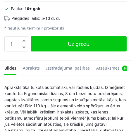
Palika:
10+ gab.
Piegādes laiks: 5-10 d. d.
*Pasūtījumu termiņi ir provizoriski
2
Uz grozu
gab.
polsterētu
ēdamistabas
krēslu
Bildes
Apraksts
Izstrādājuma īpašības
Atsauksmes
0
komplekts
daudzums
Apraksts tika tulkots automātiski, var rasties kļūdas. Izmēģiniet
komfortu: Ergonomisks dizains, 8 cm biezs putu polsterējums,
augstas kvalitātes samta segums un izturīgas metāla kājas, kas
var izturēt līdz 110 kg – šie elementi veido spēcīgus un ērtus
krēslus. Vēl labāk, krēsliem ir skaists izskats, kas ienes
patīkamu atmosfēru jebkurā telpā.Vienmēr jums blakus: lai kur
jūs vēlētos sēdēt un atpūsties, šie krēsli ir jums gatavi.
Neatkarīgi no tā, vai esat ēdamistabā, viesistabā, guļamistabā,