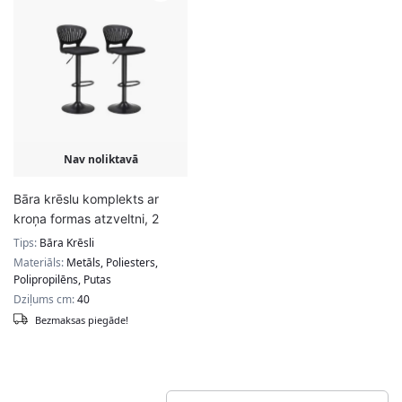
Nav noliktavā
Bāra krēslu komplekts ar
kroņa formas atzveltni, 2
gab.
Tips:
Bāra Krēsli
Materiāls:
Metāls, Poliesters,
Polipropilēns, Putas
Dziļums cm:
40
Bezmaksas piegāde!