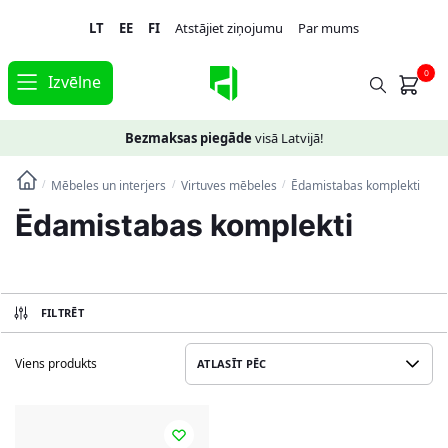
Skip
Skip
LT
EE
FI
Atstājiet ziņojumu
Par mums
to
to
navigation
content
0
Izvēlne
Bezmaksas piegāde
visā Latvijā!
Mēbeles un interjers
Virtuves mēbeles
Ēdamistabas komplekti
/
/
/
Ēdamistabas komplekti
FILTRĒT
Viens produkts