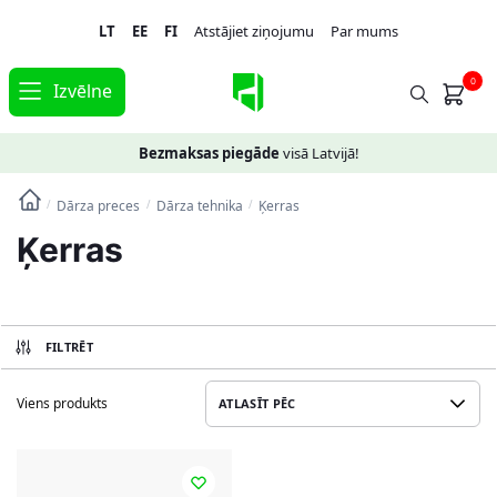
Skip
Skip
LT
EE
FI
Atstājiet ziņojumu
Par mums
to
to
navigation
content
0
Izvēlne
Bezmaksas piegāde
visā Latvijā!
Dārza preces
Dārza tehnika
Ķerras
/
/
/
Ķerras
FILTRĒT
Viens produkts