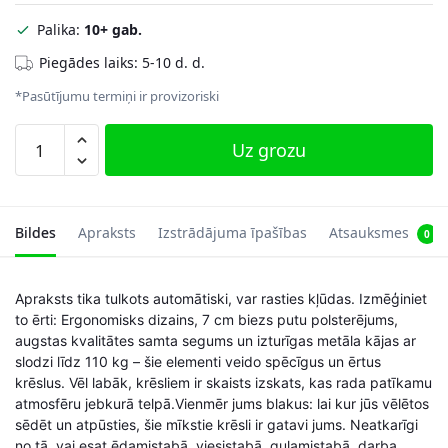
Palika:
10+ gab.
Piegādes laiks: 5-10 d. d.
*Pasūtījumu termiņi ir provizoriski
Ēdamistabas
Uz grozu
krēslu
komplekts
Velvet,
gaiši
Bildes
Apraksts
Izstrādājuma īpašības
Atsauksmes
0
pelēks,
taisnas
Apraksts tika tulkots automātiski, var rasties kļūdas. Izmēģiniet
līnijas
to ērti: Ergonomisks dizains, 7 cm biezs putu polsterējums,
daudzums
augstas kvalitātes samta segums un izturīgas metāla kājas ar
slodzi līdz 110 kg – šie elementi veido spēcīgus un ērtus
krēslus. Vēl labāk, krēsliem ir skaists izskats, kas rada patīkamu
atmosfēru jebkurā telpā.Vienmēr jums blakus: lai kur jūs vēlētos
sēdēt un atpūsties, šie mīkstie krēsli ir gatavi jums. Neatkarīgi
no tā, vai esat ēdamistabā, viesistabā, guļamistabā, darba