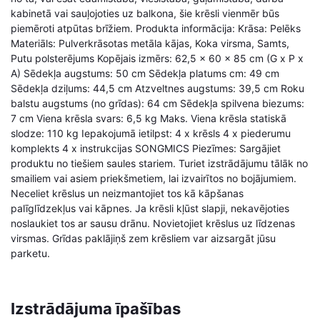
kabinetā vai sauļojoties uz balkona, šie krēsli vienmēr būs
piemēroti atpūtas brīžiem. Produkta informācija: Krāsa: Pelēks
Materiāls: Pulverkrāsotas metāla kājas, Koka virsma, Samts,
Putu polsterējums Kopējais izmērs: 62,5 x 60 x 85 cm (G x P x
A) Sēdekļa augstums: 50 cm Sēdekļa platums cm: 49 cm
Sēdekļa dziļums: 44,5 cm Atzveltnes augstums: 39,5 cm Roku
balstu augstums (no grīdas): 64 cm Sēdekļa spilvena biezums:
7 cm Viena krēsla svars: 6,5 kg Maks. Viena krēsla statiskā
slodze: 110 kg Iepakojumā ietilpst: 4 x krēsls 4 x piederumu
komplekts 4 x instrukcijas SONGMICS Piezīmes: Sargājiet
produktu no tiešiem saules stariem. Turiet izstrādājumu tālāk no
smailiem vai asiem priekšmetiem, lai izvairītos no bojājumiem.
Neceliet krēslus un neizmantojiet tos kā kāpšanas
palīglīdzekļus vai kāpnes. Ja krēsli kļūst slapji, nekavējoties
noslaukiet tos ar sausu drānu. Novietojiet krēslus uz līdzenas
virsmas. Grīdas paklājiņš zem krēsliem var aizsargāt jūsu
parketu.
Izstrādājuma īpašības