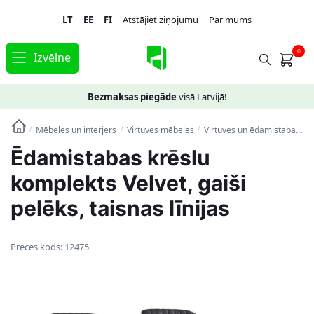
Skip
Skip
LT
EE
FI
Atstājiet ziņojumu
Par mums
to
to
navigation
content
0
Izvēlne
Bezmaksas piegāde
visā Latvijā!
Mēbeles un interjers
Virtuves mēbeles
Virtuves un ēdamistabas krēsli
/
/
/
Ēdamistabas krēslu
komplekts Velvet, gaiši
pelēks, taisnas līnijas
Preces kods:
12475