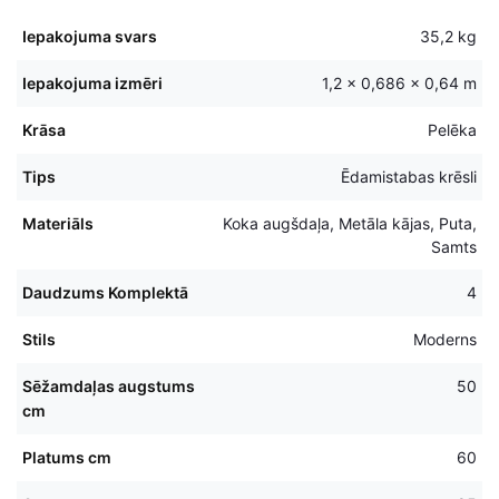
Iepakojuma svars
35,2 kg
Iepakojuma izmēri
1,2 × 0,686 × 0,64 m
Krāsa
Pelēka
Tips
Ēdamistabas krēsli
Materiāls
Koka augšdaļa, Metāla kājas, Puta,
Samts
Daudzums Komplektā
4
Stils
Moderns
Sēžamdaļas augstums
50
cm
Platums cm
60