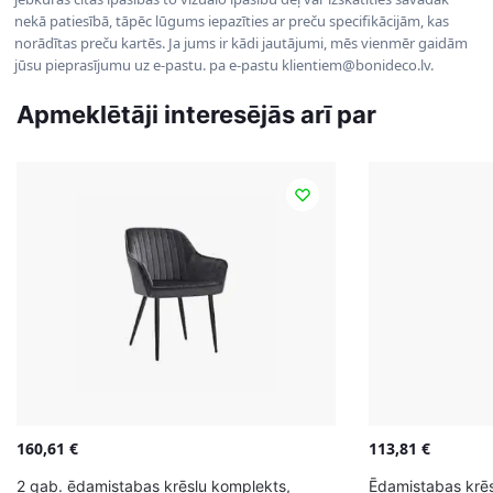
nekā patiesībā, tāpēc lūgums iepazīties ar preču specifikācijām, kas
norādītas preču kartēs. Ja jums ir kādi jautājumi, mēs vienmēr gaidām
jūsu pieprasījumu uz e-pastu. pa e-pastu klientiem@bonideco.lv.
Apmeklētāji interesējās arī par
160,61
€
113,81
€
2 gab. ēdamistabas krēslu komplekts,
Ēdamistabas krēs