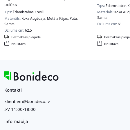
pelēks
Tips:
Ēdamistabas Kr
Tips:
Ēdamistabas Krēsli
Materiāls:
Koka Augš
Samts
Materiāls:
Koka Augšdaļa, Metāla Kājas, Puta,
Samts
Dziļums cm:
61
Dziļums cm:
62.5
Bezmaksas piegāde!
Bezmaksas piegā
Noliktavā
Noliktavā
Kontakti
klientiem@bonideco.lv
I-V 11:00-18:00
Informācija