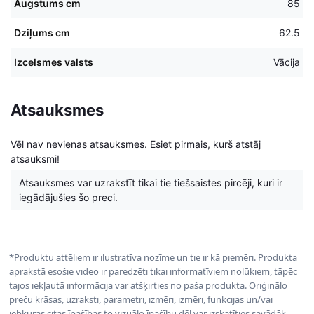
Augstums cm
85
Dziļums cm
62.5
Izcelsmes valsts
Vācija
Atsauksmes
Vēl nav nevienas atsauksmes. Esiet pirmais, kurš atstāj
atsauksmi!
Atsauksmes var uzrakstīt tikai tie tiešsaistes pircēji, kuri ir
iegādājušies šo preci.
*Produktu attēliem ir ilustratīva nozīme un tie ir kā piemēri. Produkta
aprakstā esošie video ir paredzēti tikai informatīviem nolūkiem, tāpēc
tajos iekļautā informācija var atšķirties no paša produkta. Oriģinālo
preču krāsas, uzraksti, parametri, izmēri, izmēri, funkcijas un/vai
jebkuras citas īpašības to vizuālo īpašību dēļ var izskatīties savādāk