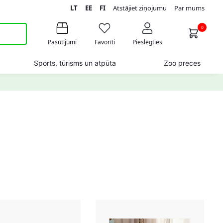
LT
EE
FI
Atstājiet ziņojumu
Par mums
0
Pasūtījumi
Favorīti
Pieslēgties
Sports, tūrisms un atpūta
Zoo preces