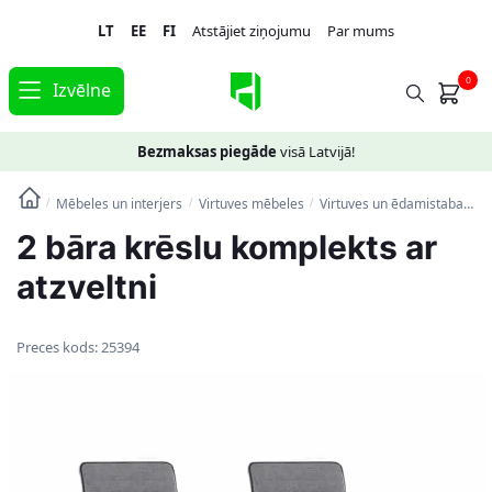
Skip
Skip
LT
EE
FI
Atstājiet ziņojumu
Par mums
to
to
navigation
content
0
Izvēlne
Bezmaksas piegāde
visā Latvijā!
Mēbeles un interjers
Virtuves mēbeles
Virtuves un ēdamistabas krēsli
/
/
/
2 bāra krēslu komplekts ar
atzveltni
Preces kods:
25394