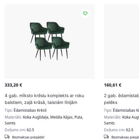
333,20
€
160,61
€
4 gab. mīksto krēslu komplekts ar roku
2 gab. ēdamistab
balstiem, zaļā krāsā, taisnām līnijām
pelēks
Tips:
Ēdamistabas Krēsli
Tips:
Ēdamistabas Kr
Materiāls:
Koka Augšdaļa, Metāla Kājas, Puta,
Materiāls:
Koka Augš
Samts
Samts
Dziļums cm:
62.5
Dziļums cm:
62.5
Bezmaksas piegāde!
Bezmaksas piegā