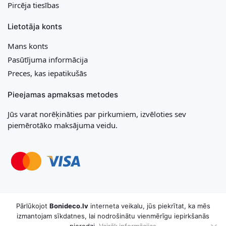
Pircēja tiesības
Lietotāja konts
Mans konts
Pasūtījuma informācija
Preces, kas iepatikušās
Pieejamas apmaksas metodes
Jūs varat norēķināties par pirkumiem, izvēloties sev
piemērotāko maksājuma veidu.
Copyright © 2026 MB „Bonideco“. Visas tiesības aizsargātas
Pārlūkojot
Bonideco.lv
interneta veikalu, jūs piekrītat, ka mēs
izmantojam sīkdatnes, lai nodrošinātu vienmērīgu iepirkšanās