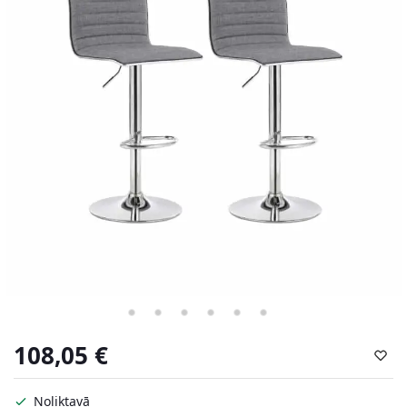
108,05
€
Noliktavā