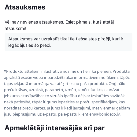
Atsauksmes
Vēl nav nevienas atsauksmes. Esiet pirmais, kurš atstāj
atsauksmi!
Atsauksmes var uzrakstīt tikai tie tiešsaistes pircēji, kuri ir
iegādājušies šo preci.
*Produktu attēliem ir ilustratīva nozīme un tie ir kā piemēri. Produkta
aprakstā esošie video ir paredzēti tikai informatīviem nolūkiem, tāpēc
tajos iekļautā informācija var atšķirties no paša produkta. Oriģinālo
preču krāsas, uzraksti, parametri, izmēri, izmēri, funkcijas un/vai
jebkuras citas īpašības to vizuālo īpašību dēļ var izskatīties savādāk
nekā patiesībā, tāpēc lūgums iepazīties ar preču specifikācijām, kas
norādītas preču kartēs. Ja jums ir kādi jautājumi, mēs vienmēr gaidām
jūsu pieprasījumu uz e-pastu. pa e-pastu klientiem@bonideco.lv.
Apmeklētāji interesējās arī par