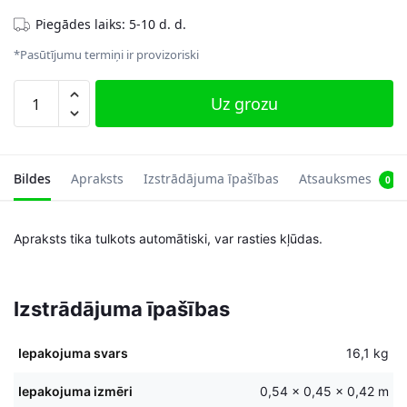
Piegādes laiks: 5-10 d. d.
*Pasūtījumu termiņi ir provizoriski
2
Uz grozu
bāra
krēslu
komplekts
ar
Bildes
Apraksts
Izstrādājuma īpašības
Atsauksmes
0
atzveltni
daudzums
Apraksts tika tulkots automātiski, var rasties kļūdas.
Izstrādājuma īpašības
Iepakojuma svars
16,1 kg
Iepakojuma izmēri
0,54 × 0,45 × 0,42 m