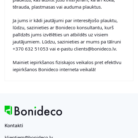
tērauda, plastmasas vai auduma plauktus.
Ja jums ir kādi jautājumi par interesējošo plauktu,
lūdzu, sazinieties ar Bonideco konsultantu, kurš
palīdzēs jums izvēlēties un atbildēs uz visiem
jautājumiem. Lūdzu, sazinieties ar mums pa tālruni
+370 632 51053 vai e-pastu clients@bonideco.lv.
Mainiet iepirkšanos fiziskajos veikalos pret efektīvu
iepirkšanos Bonideco interneta veikalā!
Kontakti
klientiem@bonideco.lv