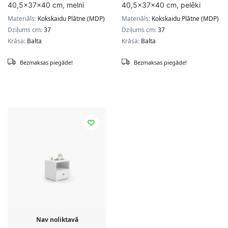
40,5x37x40 cm, melni
40,5x37x40 cm, pelēki
rokturi
rokturi
Materiāls:
Kokskaidu Plātne (MDP)
Materiāls:
Kokskaidu Plātne (MDP)
Dziļums cm:
37
Dziļums cm:
37
Krāsa:
Balta
Krāsa:
Balta
Bezmaksas piegāde!
Bezmaksas piegāde!
Nav noliktavā