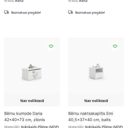
Krāsa:
Balta
Krāsa:
Balta
Bezmaksas piegāde!
Bezmaksas piegāde!
Nav noliktavā
Nav noliktavā
Bērnu kumode Daria
Bērnu naktsskapītis Emi
42x40x73 cm, zilonis
40,5x37x40 cm, balts
Materiāls:
Kokskaidu Plātne (MDP)
Materiāls:
Kokskaidu Plātne (MDP)