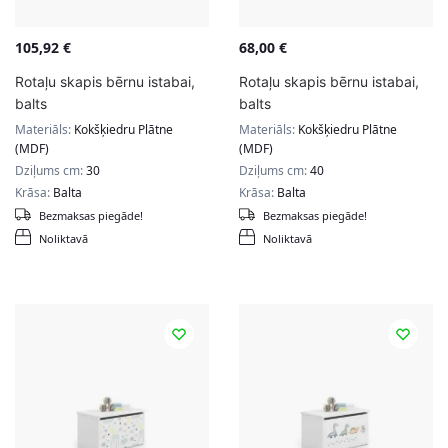
105,92
€
68,00
€
Rotaļu skapis bērnu istabai,
Rotaļu skapis bērnu istabai,
balts
balts
Materiāls:
Kokšķiedru Plātne
Materiāls:
Kokšķiedru Plātne
(MDF)
(MDF)
Dziļums cm:
30
Dziļums cm:
40
Krāsa:
Balta
Krāsa:
Balta
Bezmaksas piegāde!
Bezmaksas piegāde!
Noliktavā
Noliktavā