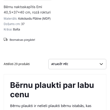
Bērnu naktsskapītis Emi
40,5x37x40 cm, rozā rokturi
Materiāls:
Kokskaidu Plātne (MDP)
Dziļums cm:
37
Krāsa:
Balta
Bezmaksas piegāde!
Attēloti 29 produkti
Bērnu plaukti par labu
cenu
Bērnu plaukti ir nelieli plaukti bērnu istabās, kas