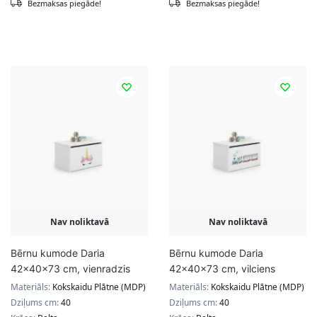
Bezmaksas piegāde!
Bezmaksas piegāde!
Nav noliktavā
Nav noliktavā
Bērnu kumode Daria
Bērnu kumode Daria
42x40x73 cm, vienradzis
42x40x73 cm, vilciens
Materiāls:
Kokskaidu Plātne (MDP)
Materiāls:
Kokskaidu Plātne (MDP)
Dziļums cm:
40
Dziļums cm:
40