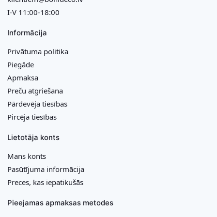
I-V 11:00-18:00
Informācija
Privātuma politika
Piegāde
Apmaksa
Preču atgriešana
Pārdevēja tiesības
Pircēja tiesības
Lietotāja konts
Mans konts
Pasūtījuma informācija
Preces, kas iepatikušās
Pieejamas apmaksas metodes