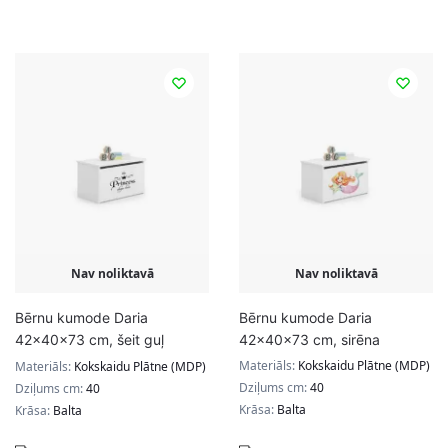
Nav noliktavā
Nav noliktavā
Bērnu kumode Daria
Bērnu kumode Daria
42x40x73 cm, šeit guļ
42x40x73 cm, sirēna
princese
Materiāls:
Kokskaidu Plātne (MDP)
Materiāls:
Kokskaidu Plātne (MDP)
Dziļums cm:
40
Dziļums cm:
40
Krāsa:
Balta
Krāsa:
Balta