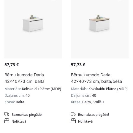
57,73
€
57,73
€
Bērnu kumode Daria
Bērnu kumode Daria
42x40x73 cm, balta
42x40x73 cm, balta/bēša
Materiāls:
Kokskaidu Plātne (MDP)
Materiāls:
Kokskaidu Plātne (MDP)
Dziļums cm:
40
Dziļums cm:
40
Krāsa:
Balta
Krāsa:
Balta, Smilšu
Bezmaksas piegāde!
Bezmaksas piegāde!
Noliktavā
Noliktavā