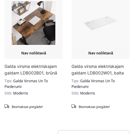
Nav noliktavā
Nav noliktavā
Galda virsma elektriskajam
Galda virsma elektriskajam
galdam LDB002B01, brūnā
galdam LDB002W01, balta
krāsā
krāsa
Tips:
Galda Virsmas Un To
Tips:
Galda Virsmas Un To
Piederumi
Piederumi
Stils:
Moderns
Stils:
Moderns
Bezmaksas piegāde!
Bezmaksas piegāde!