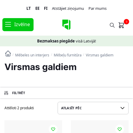
Skip
Skip
LT
EE
FI
Atstājiet ziņojumu
Par mums
to
to
navigation
content
0
Izvēlne
Bezmaksas piegāde
visā Latvijā!
Mēbeles un interjers
Mēbeļu furnitūra
Virsmas galdiem
/
/
/
Virsmas galdiem
FILTRĒT
Attēloti 2 produkti