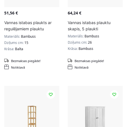
51,56
€
64,24
€
Vannas istabas plaukts ar
Vannas istabas plauktu
regulējamiem plauktu
skapis, 5 plaukti
līmeņiem
Materiāls:
Bambuss
Materiāls:
Bambuss
Dziļums cm:
26
Dziļums cm:
15
Krāsa:
Bambuss
Krāsa:
Balta
Bezmaksas piegāde!
Bezmaksas piegāde!
Noliktavā
Noliktavā