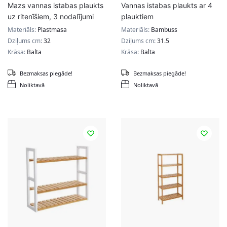
Mazs vannas istabas plaukts
Vannas istabas plaukts ar 4
uz ritenīšiem, 3 nodalījumi
plauktiem
Materiāls:
Plastmasa
Materiāls:
Bambuss
Dziļums cm:
32
Dziļums cm:
31.5
Krāsa:
Balta
Krāsa:
Balta
Bezmaksas piegāde!
Bezmaksas piegāde!
Noliktavā
Noliktavā