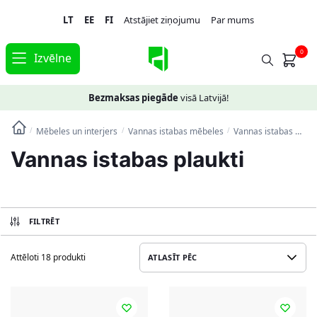
Skip
Skip
LT
EE
FI
Atstājiet ziņojumu
Par mums
to
to
navigation
content
0
Izvēlne
Bezmaksas piegāde
visā Latvijā!
Mēbeles un interjers
Vannas istabas mēbeles
Vannas istabas plaukti
/
/
/
Vannas istabas plaukti
FILTRĒT
Attēloti 18 produkti