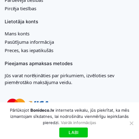
Pircēja tiesības
Lietotāja konts
Mans konts
Pasūtījuma informācija
Preces, kas iepatikušās
Pieejamas apmaksas metodes
Jūs varat norēķināties par pirkumiem, izvēloties sev
piemērotāko maksājuma veidu.
Pārlūkojot
Bonideco.lv
interneta veikalu, jūs piekrītat, ka mēs
izmantojam sīkdatnes, lai nodrošinātu vienmērīgu iepirkšanās
pieredzi.
Vairāk informācijas
Copyright © 2026 MB „Bonideco“. Visas tiesības aizsargātas
LABI