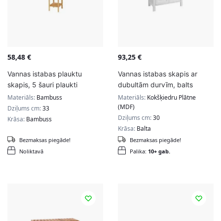
58,48
€
93,25
€
Vannas istabas plauktu
Vannas istabas skapis ar
skapis, 5 šauri plaukti
dubultām durvīm, balts
Materiāls:
Bambuss
Materiāls:
Kokšķiedru Plātne
(MDF)
Dziļums cm:
33
Dziļums cm:
30
Krāsa:
Bambuss
Krāsa:
Balta
Bezmaksas piegāde!
Bezmaksas piegāde!
Noliktavā
Palika:
10+ gab.