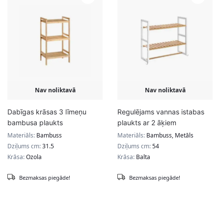
Nav noliktavā
Nav noliktavā
Dabīgas krāsas 3 līmeņu
Regulējams vannas istabas
bambusa plaukts
plaukts ar 2 āķiem
Materiāls:
Bambuss
Materiāls:
Bambuss, Metāls
Dziļums cm:
31.5
Dziļums cm:
54
Krāsa:
Ozola
Krāsa:
Balta
Bezmaksas piegāde!
Bezmaksas piegāde!