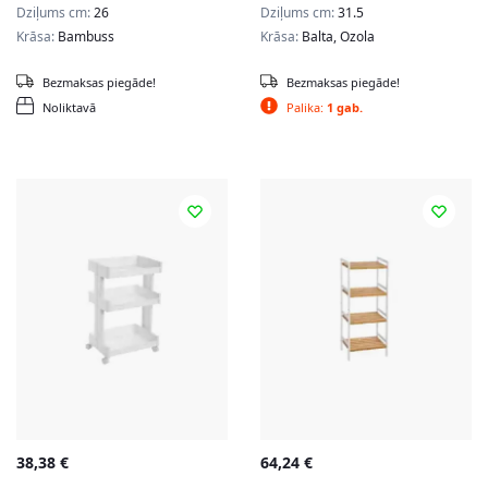
Dziļums cm:
26
Dziļums cm:
31.5
Krāsa:
Bambuss
Krāsa:
Balta, Ozola
Bezmaksas piegāde!
Bezmaksas piegāde!
Noliktavā
Palika:
1 gab.
38,38
€
64,24
€