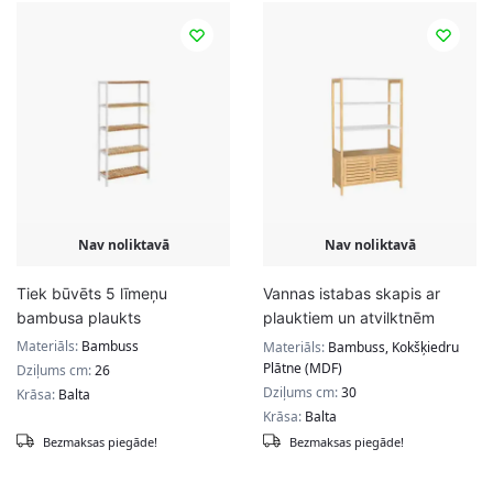
Nav noliktavā
Nav noliktavā
Tiek būvēts 5 līmeņu
Vannas istabas skapis ar
bambusa plaukts
plauktiem un atvilktnēm
BCB010N01
Materiāls:
Bambuss
Materiāls:
Bambuss, Kokšķiedru
Plātne (MDF)
Dziļums cm:
26
Dziļums cm:
30
Krāsa:
Balta
Krāsa:
Balta
Bezmaksas piegāde!
Bezmaksas piegāde!