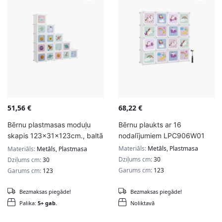
51,56
€
68,22
€
Bērnu plastmasas moduļu
Bērnu plaukts ar 16
skapis 123x31x123cm., baltā
nodalījumiem LPC906W01
krāsā
Materiāls:
Metāls, Plastmasa
Materiāls:
Metāls, Plastmasa
Dziļums cm:
30
Dziļums cm:
30
Garums cm:
123
Garums cm:
123
Bezmaksas piegāde!
Bezmaksas piegāde!
Palika:
5+ gab.
Noliktavā