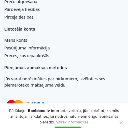
Preču atgriešana
Pārdevēja tiesības
Pircēja tiesības
Lietotāja konts
Mans konts
Pasūtījuma informācija
Preces, kas iepatikušās
Pieejamas apmaksas metodes
Jūs varat norēķināties par pirkumiem, izvēloties sev
piemērotāko maksājuma veidu.
Pārlūkojot
Bonideco.lv
interneta veikalu, jūs piekrītat, ka mēs
izmantojam sīkdatnes, lai nodrošinātu vienmērīgu iepirkšanās
pieredzi.
Vairāk informācijas
Copyright © 2026 MB „Bonideco“. Visas tiesības aizsargātas