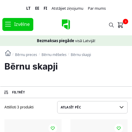
Skip
Skip
LT
EE
FI
Atstājiet ziņojumu
Par mums
to
to
navigation
content
0
Izvēlne
Bezmaksas piegāde
visā Latvijā!
Bērnu preces
Bērnu mēbeles
Bērnu skapji
/
/
/
Bērnu skapji
FILTRĒT
Attēloti 3 produkti