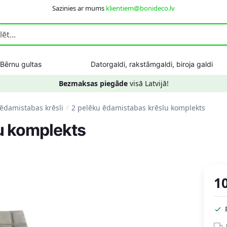
Sazinies ar mums
klientiem@bonideco.lv
Bērnu gultas
Datorgaldi, rakstāmgaldi, biroja galdi
Bezmaksas piegāde
visā Latvijā!
 ēdamistabas krēsli
2 pelēku ēdamistabas krēslu komplekts
/
u komplekts
1