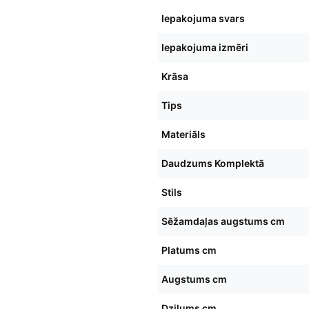
Iepakojuma svars
Iepakojuma izmēri
Krāsa
Tips
Materiāls
Daudzums Komplektā
Stils
Sēžamdaļas augstums cm
Platums cm
Augstums cm
Dziļums cm