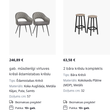
246,89
€
63,58
€
gab. mūsdienīgi virtuves
2 bāra krēslu komplekts
krēsli ēdamistabas krēslu
Tips:
Bāra Krēsli
komplekts pelēks
Materiāls:
Kokskaidu Plātne
Tips:
Ēdamistabas Krēsli
(MDP), Metāls
Materiāls:
Koka Augšdaļa, Metāla
Dziļums cm:
32
Kājas, Puta, Samts
Dziļums cm:
57
Bezmaksas piegāde!
Bezmaksas piegāde!
Palika:
10+ gab.
Palika:
10+ gab.