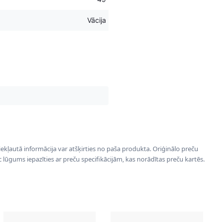
Vācija
 iekļautā informācija var atšķirties no paša produkta. Oriģinālo preču
ēc lūgums iepazīties ar preču specifikācijām, kas norādītas preču kartēs.