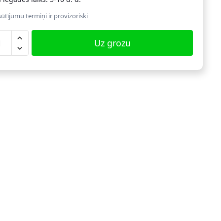
ūtījumu termiņi ir provizoriski
Uz grozu
ēku
mistabas
slu
plekts
dzums