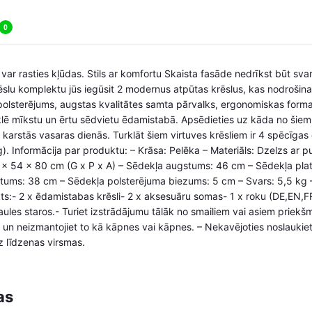
0
 var rasties kļūdas. Stils ar komfortu Skaista fasāde nedrīkst būt sva
slu komplektu jūs iegūsit 2 modernus atpūtas krēslus, kas nodrošina
olsterējums, augstas kvalitātes samta pārvalks, ergonomiskas forma
eklē mīkstu un ērtu sēdvietu ēdamistabā. Apsēdieties uz kāda no šiem 
u karstās vasaras dienās. Turklāt šiem virtuves krēsliem ir 4 spēcīgas
g). Informācija par produktu: – Krāsa: Pelēka – Materiāls: Dzelzs ar p
9 x 54 x 80 cm (G x P x A) – Sēdekļa augstums: 46 cm – Sēdekļa pl
tums: 38 cm – Sēdekļa polsterējuma biezums: 5 cm – Svars: 5,5 kg –
ts:- 2 x ēdamistabas krēsli- 2 x aksesuāru somas- 1 x roku (DE,EN
ules staros.- Turiet izstrādājumu tālāk no smailiem vai asiem priekšme
 un neizmantojiet to kā kāpnes vai kāpnes. – Nekavējoties noslaukiet 
uz līdzenas virsmas.
as