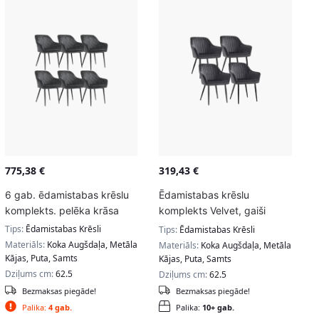
775,38
€
319,43
€
6 gab. ēdamistabas krēslu
Ēdamistabas krēslu
komplekts. pelēka krāsa
komplekts Velvet, gaiši
pelēks, taisnas līnijas
Tips:
Ēdamistabas Krēsli
Tips:
Ēdamistabas Krēsli
Materiāls:
Koka Augšdaļa, Metāla
Materiāls:
Koka Augšdaļa, Metāla
Kājas, Puta, Samts
Kājas, Puta, Samts
Dziļums cm:
62.5
Dziļums cm:
62.5
Bezmaksas piegāde!
Bezmaksas piegāde!
Palika:
4 gab.
Palika:
10+ gab.