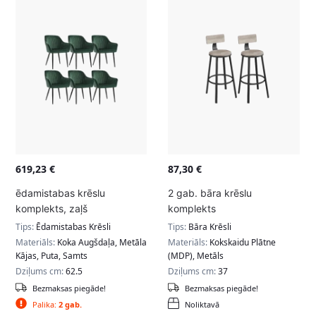
619,23
€
87,30
€
ēdamistabas krēslu
2 gab. bāra krēslu
komplekts, zaļš
komplekts
Tips:
Ēdamistabas Krēsli
Tips:
Bāra Krēsli
Materiāls:
Koka Augšdaļa, Metāla
Materiāls:
Kokskaidu Plātne
Kājas, Puta, Samts
(MDP), Metāls
Dziļums cm:
62.5
Dziļums cm:
37
Bezmaksas piegāde!
Bezmaksas piegāde!
Palika:
2 gab.
Noliktavā