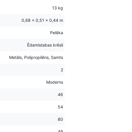
13 kg
0,68 × 0,51 × 0,44 m
Pelēka
Ēdamistabas krēsli
Metāls, Polipropilēns, Samts
2
Moderns
46
54
80
49