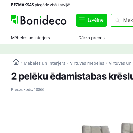
Skip
Skip
BEZMAKSAS
piegāde visā Latvijā!
to
to
navigation
content
Meklēt:
Meklēt
Izvēlne
Mēbeles un interjers
Dārza preces
Mēbeles un interjers
Virtuves mēbeles
Virtuves un
/
/
/
2 pelēku ēdamistabas krēsl
Preces kods:
18866