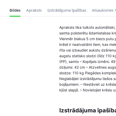
Bildes
Apraksts
Izstrādājuma īpašības
Atsauksmes
Apraksts tika tulkots automātiski,
samta polsterētu ēdamistabas krē
Vienmēr blakus 5 cm biezs putu p
krēsli ir neatvairāmi tiem, kas m
rīta vai izbaudiet aukstu dzērien
augstu statisko slodzi (līdz 110 k
(PP), samts – Kopējais izmērs: 4
dziļums: 42 cm – Atzveltnes augs
slodze: 110 kg Piegādes komplek
Neglabājiet izstrādājumu tiešos sa
bojājumiem. – Nestāviet uz krēsla
kļūst slapjš. – Novietojiet krēslu 
Izstrādājuma īpašīb