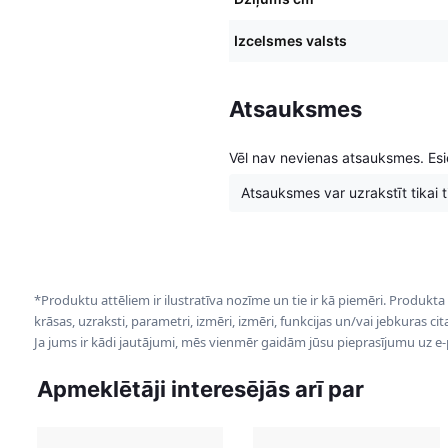
Izcelsmes valsts
Atsauksmes
Vēl nav nevienas atsauksmes. Esie
Atsauksmes var uzrakstīt tikai tie
*Produktu attēliem ir ilustratīva nozīme un tie ir kā piemēri. Produkta
krāsas, uzraksti, parametri, izmēri, izmēri, funkcijas un/vai jebkuras ci
Ja jums ir kādi jautājumi, mēs vienmēr gaidām jūsu pieprasījumu uz e
Apmeklētāji interesējās arī par