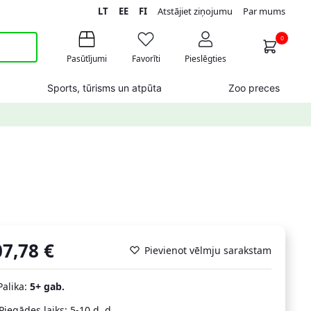
LT
EE
FI
Atstājiet ziņojumu
Par mums
0
Pasūtījumi
Favorīti
Pieslēgties
Sports, tūrisms un atpūta
Zoo preces
07,78
€
Pievienot vēlmju sarakstam
Palika:
5+ gab.
Piegādes laiks: 5-10 d. d.