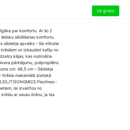
Uz grozu
rīgāka par komfortu. Ar šo 2
 lielisku sēdēšanas komfortu.
s sēdekļa apvalks – šie mīkstie
krēsliem un izbaudiet kafiju no
 dzelzs kājas, kas nodrošina
ulvera pārklājumu, polipropilēns
atums cm: 48,5 cm – Sēdekļa
 Krēsla maksimālā statiskā
,FR,ES,IT)SONGMICS Piezīmes:-
tiem, lai izvairītos no
krēslu ar sausu drānu, ja tas