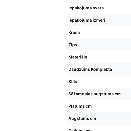
Iepakojuma svars
Iepakojuma izmēri
Krāsa
Tips
Materiāls
Daudzums Komplektā
Stils
Sēžamdaļas augstums cm
Platums cm
Augstums cm
Dziļums cm