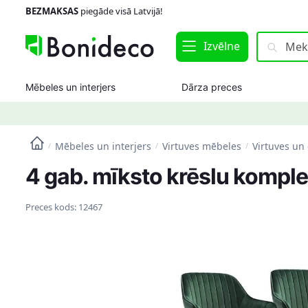
Skip
Skip
BEZMAKSAS
piegāde visā Latvijā!
to
to
navigation
content
Meklēt:
Meklēt
Izvēlne
Mēbeles un interjers
Dārza preces
Mēbeles un interjers
Virtuves mēbeles
Virtuves un
/
/
/
4 gab. mīksto krēslu komplek
Preces kods:
12467