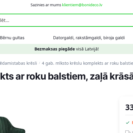
Sazinies ar mums
klientiem@bonideco.lv
Bērnu gultas
Datorgaldi, rakstāmgaldi, biroja galdi
Bezmaksas piegāde
visā Latvijā!
 ēdamistabas krēsli
4 gab. mīksto krēslu komplekts ar roku balsti
/
ts ar roku balstiem, zaļā krāsā
3