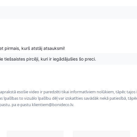
t pirmais, kurš atstāj atsauksmi!
 tiešsaistes pircēji, kuri ir iegādājušies šo preci.
 aprakstā esošie video ir paredzēti tikai informatīviem nolūkiem, tāpēc tajos
tas īpašības to vizuālo īpašību dēļ var izskatīties savādāk nekā patiesībā, tāp
-pastu. pa e-pastu klientiem@bonideco.lv.