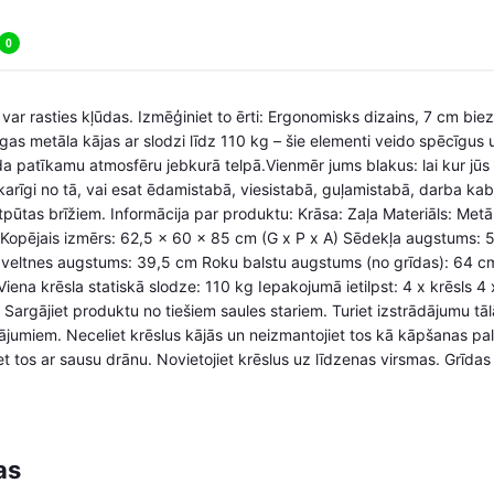
0
 var rasties kļūdas. Izmēģiniet to ērti: Ergonomisks dizains, 7 cm bi
as metāla kājas ar slodzi līdz 110 kg – šie elementi veido spēcīgus u
ada patīkamu atmosfēru jebkurā telpā.Vienmēr jums blakus: lai kur jūs 
tkarīgi no tā, vai esat ēdamistabā, viesistabā, guļamistabā, darba kab
atpūtas brīžiem. Informācija par produktu: Krāsa: Zaļa Materiāls: Met
s Kopējais izmērs: 62,5 x 60 x 85 cm (G x P x A) Sēdekļa augstums:
veltnes augstums: 39,5 cm Roku balstu augstums (no grīdas): 64 c
Viena krēsla statiskā slodze: 110 kg Iepakojumā ietilpst: 4 x krēsls 
argājiet produktu no tiešiem saules stariem. Turiet izstrādājumu tā
jājumiem. Neceliet krēslus kājās un neizmantojiet tos kā kāpšanas pal
iet tos ar sausu drānu. Novietojiet krēslus uz līdzenas virsmas. Grīda
as