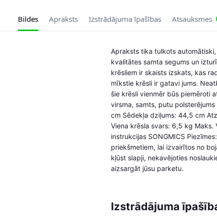
Bildes
Apraksts
Izstrādājuma īpašības
Atsauksmes
Apraksts tika tulkots automātiski,
kvalitātes samta segums un izturīg
krēsliem ir skaists izskats, kas r
mīkstie krēsli ir gatavi jums. Nea
šie krēsli vienmēr būs piemēroti 
virsma, samts, putu polsterējum
cm Sēdekļa dziļums: 44,5 cm Atz
Viena krēsla svars: 6,5 kg Maks. 
instrukcijas SONGMICS Piezīmes: S
priekšmetiem, lai izvairītos no bo
kļūst slapji, nekavējoties noslauk
aizsargāt jūsu parketu.
Izstrādājuma īpašīb