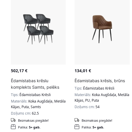
502,17
€
134,01
€
Ēdamistabas krēslu
Ēdamistabas krēsls, brūns
komplekts Samts, pelēks
Tips:
Ēdamistabas Krēsli
Tips:
Ēdamistabas Krēsli
Materiāls:
Koka Augšdaļa, Metāla
Kājas, PU, Puta
Materiāls:
Koka Augšdaļa, Metāla
Kājas, Puta, Samts
Dziļums cm:
54
Dziļums cm:
62.5
Bezmaksas piegāde!
Bezmaksas piegāde!
Palika:
5+ gab.
Palika:
5+ gab.