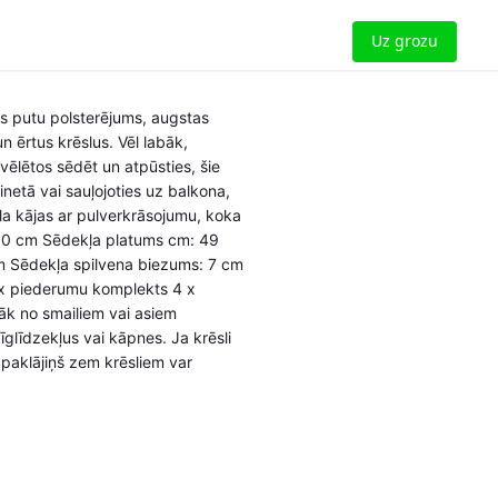
Uz grozu
ezs putu polsterējums, augstas
n ērtus krēslus. Vēl labāk,
vēlētos sēdēt un atpūsties, šie
inetā vai sauļojoties uz balkona,
āla kājas ar pulverkrāsojumu, koka
 50 cm Sēdekļa platums cm: 49
m Sēdekļa spilvena biezums: 7 cm
4 x piederumu komplekts 4 x
lāk no smailiem vai asiem
īglīdzekļus vai kāpnes. Ja krēsli
s paklājiņš zem krēsliem var