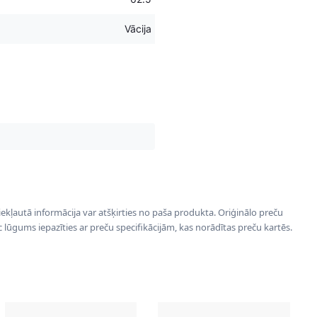
Vācija
 iekļautā informācija var atšķirties no paša produkta. Oriģinālo preču
ēc lūgums iepazīties ar preču specifikācijām, kas norādītas preču kartēs.