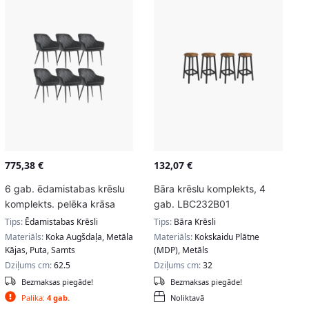
775,38
€
132,07
€
6 gab. ēdamistabas krēslu
Bāra krēslu komplekts, 4
komplekts. pelēka krāsa
gab. LBC232B01
Tips:
Ēdamistabas Krēsli
Tips:
Bāra Krēsli
Materiāls:
Koka Augšdaļa, Metāla
Materiāls:
Kokskaidu Plātne
Kājas, Puta, Samts
(MDP), Metāls
Dziļums cm:
62.5
Dziļums cm:
32
Bezmaksas piegāde!
Bezmaksas piegāde!
Palika:
4 gab.
Noliktavā