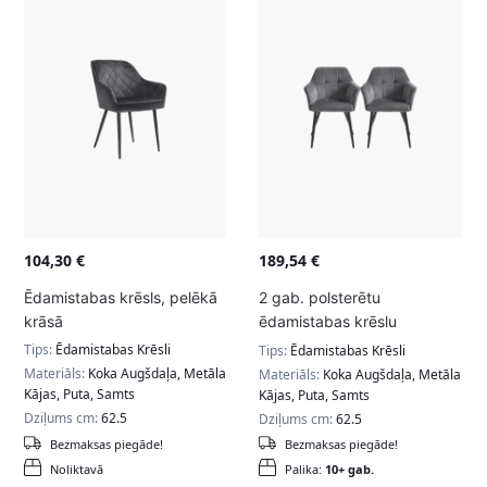
104,30
€
189,54
€
Ēdamistabas krēsls, pelēkā
2 gab. polsterētu
krāsā
ēdamistabas krēslu
komplekts
Tips:
Ēdamistabas Krēsli
Tips:
Ēdamistabas Krēsli
Materiāls:
Koka Augšdaļa, Metāla
Materiāls:
Koka Augšdaļa, Metāla
Kājas, Puta, Samts
Kājas, Puta, Samts
Dziļums cm:
62.5
Dziļums cm:
62.5
Bezmaksas piegāde!
Bezmaksas piegāde!
Noliktavā
Palika:
10+ gab.