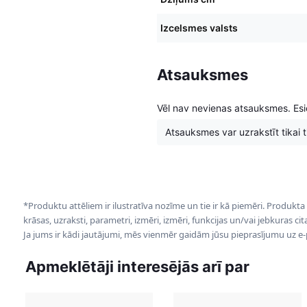
Izcelsmes valsts
Atsauksmes
Vēl nav nevienas atsauksmes. Esie
Atsauksmes var uzrakstīt tikai tie
*Produktu attēliem ir ilustratīva nozīme un tie ir kā piemēri. Produkta
krāsas, uzraksti, parametri, izmēri, izmēri, funkcijas un/vai jebkuras ci
Ja jums ir kādi jautājumi, mēs vienmēr gaidām jūsu pieprasījumu uz e
Apmeklētāji interesējās arī par