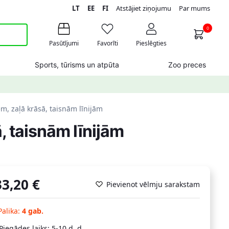
LT
EE
FI
Atstājiet ziņojumu
Par mums
0
Pasūtījumi
Favorīti
Pieslēgties
Sports, tūrisms un atpūta
Zoo preces
em, zaļā krāsā, taisnām līnijām
, taisnām līnijām
33,20
€
Pievienot vēlmju sarakstam
Palika:
4 gab.
Piegādes laiks: 5-10 d. d.