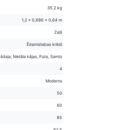
35,2 kg
1,2 × 0,686 × 0,64 m
Zaļš
Ēdamistabas krēsli
šdaļa, Metāla kājas, Puta, Samts
4
Moderns
50
60
85
62.5