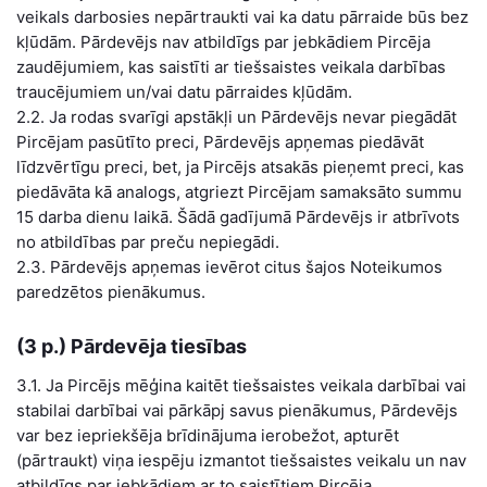
veikals darbosies nepārtraukti vai ka datu pārraide būs bez
kļūdām. Pārdevējs nav atbildīgs par jebkādiem Pircēja
zaudējumiem, kas saistīti ar tiešsaistes veikala darbības
traucējumiem un/vai datu pārraides kļūdām.
2.2. Ja rodas svarīgi apstākļi un Pārdevējs nevar piegādāt
Pircējam pasūtīto preci, Pārdevējs apņemas piedāvāt
līdzvērtīgu preci, bet, ja Pircējs atsakās pieņemt preci, kas
piedāvāta kā analogs, atgriezt Pircējam samaksāto summu
15 darba dienu laikā. Šādā gadījumā Pārdevējs ir atbrīvots
no atbildības par preču nepiegādi.
2.3. Pārdevējs apņemas ievērot citus šajos Noteikumos
paredzētos pienākumus.
(3 p.) Pārdevēja tiesības
3.1. Ja Pircējs mēģina kaitēt tiešsaistes veikala darbībai vai
stabilai darbībai vai pārkāpj savus pienākumus, Pārdevējs
var bez iepriekšēja brīdinājuma ierobežot, apturēt
(pārtraukt) viņa iespēju izmantot tiešsaistes veikalu un nav
atbildīgs par jebkādiem ar to saistītiem Pircēja