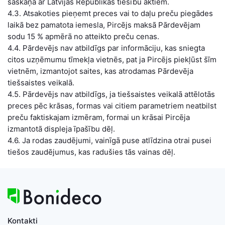
saskaņā ar Latvijas Republikas tiesību aktiem.
4.3. Atsakoties pieņemt preces vai to daļu preču piegādes
laikā bez pamatota iemesla, Pircējs maksā Pārdevējam
sodu 15 % apmērā no atteikto preču cenas.
4.4. Pārdevējs nav atbildīgs par informāciju, kas sniegta
citos uzņēmumu tīmekļa vietnēs, pat ja Pircējs piekļūst šīm
vietnēm, izmantojot saites, kas atrodamas Pārdevēja
tiešsaistes veikalā.
4.5. Pārdevējs nav atbildīgs, ja tiešsaistes veikalā attēlotās
preces pēc krāsas, formas vai citiem parametriem neatbilst
preču faktiskajam izmēram, formai un krāsai Pircēja
izmantotā displeja īpašību dēļ.
4.6. Ja rodas zaudējumi, vainīgā puse atlīdzina otrai pusei
tiešos zaudējumus, kas radušies tās vainas dēļ.
Kontakti