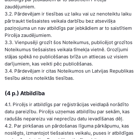
zaudējumiem.
3.2. Pārdevējam ir tiesības uz laiku vai uz nenoteiktu laiku
pārtraukt tiešsaistes veikala darbību bez atsevišķa
paziņojuma un nav atbildīgs par jebkādiem ar to saistītiem
Pircēja zaudējumiem.
3.3. Vienpusēji grozīt šos Noteikumus, publicējot grozītos
Noteikumus tiešsaistes veikala tīmekļa vietnē. Grozījumi
stājas spēkā no publicēšanas brīža un attiecas uz visiem
darījumiem, kas veikti pēc publicēšanas.
3.4. Pārdevējam ir citas Noteikumos un Latvijas Republikas
tiesību aktos noteiktās tiesības.
(4 p.) Atbildība
4.1. Pircējs ir atbildīgs par reģistrācijas veidlapā norādīto
datu pareizību. Pircējs uzņemas atbildību par sekām, kas
radušās nepareizu vai neprecīzu datu ievadīšanas dēļ.
4.2. Par pirkšanas un pārdošanas līguma pārkāpumu, kas
noslēgts, izmantojot tiešsaistes veikalu, puses ir atbildīgas