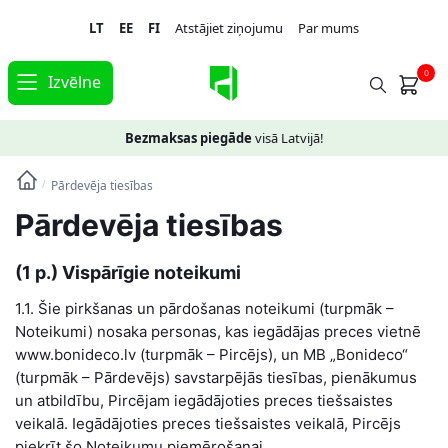
Skip
Skip
LT
EE
FI
Atstājiet ziņojumu
Par mums
to
to
navigation
content
0
Izvēlne
Bezmaksas piegāde
visā Latvijā!
Pārdevēja tiesības
/
Pārdevēja tiesības
(1 p.) Vispārīgie noteikumi
1.1. Šie pirkšanas un pārdošanas noteikumi (turpmāk –
Noteikumi) nosaka personas, kas iegādājas preces vietnē
www.bonideco.lv (turpmāk – Pircējs), un MB „Bonideco“
(turpmāk – Pārdevējs) savstarpējās tiesības, pienākumus
un atbildību, Pircējam iegādājoties preces tiešsaistes
veikalā. Iegādājoties preces tiešsaistes veikalā, Pircējs
piekrīt šo Noteikumu piemērošanai.