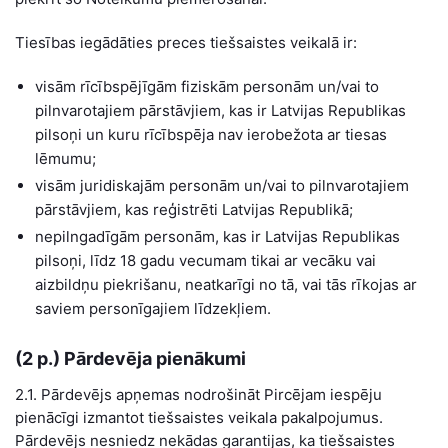
Tiesības iegādāties preces tiešsaistes veikalā ir:
visām rīcībspējīgām fiziskām personām un/vai to
pilnvarotajiem pārstāvjiem, kas ir Latvijas Republikas
pilsoņi un kuru rīcībspēja nav ierobežota ar tiesas
lēmumu;
visām juridiskajām personām un/vai to pilnvarotajiem
pārstāvjiem, kas reģistrēti Latvijas Republikā;
nepilngadīgām personām, kas ir Latvijas Republikas
pilsoņi, līdz 18 gadu vecumam tikai ar vecāku vai
aizbildņu piekrišanu, neatkarīgi no tā, vai tās rīkojas ar
saviem personīgajiem līdzekļiem.
(2 p.) Pārdevēja pienākumi
2.1. Pārdevējs apņemas nodrošināt Pircējam iespēju
pienācīgi izmantot tiešsaistes veikala pakalpojumus.
Pārdevējs nesniedz nekādas garantijas, ka tiešsaistes