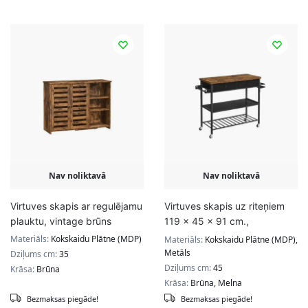
Nav noliktavā
Nav noliktavā
Virtuves skapis ar regulējamu
Virtuves skapis uz riteņiem
plauktu, vintage brūns
119 x 45 x 91 cm.,
brūns/melns
Materiāls:
Kokskaidu Plātne (MDP)
Materiāls:
Kokskaidu Plātne (MDP),
Metāls
Dziļums cm:
35
Dziļums cm:
45
Krāsa:
Brūna
Krāsa:
Brūna, Melna
Bezmaksas piegāde!
Bezmaksas piegāde!