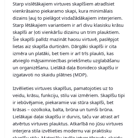
Starp vislētākajiem virtuves skapīšiem atradīsiet
vienkrāsaino piekaramo skapi, kura minimālais
dizains ļauj to pielāgot visdažādākajiem interjeriem.
Starp lētākajiem variantiem ir arī divu klasisku krāsu
skapīši ar ļoti vienkāršu dizainu un trim plauktiem.
Šie skapīši palīdz mazināt haosu virtuvē, paslēpjot
lietas aiz skapīša durtiņām. Dārgāki skapīši ir cita
izmēra un platāki, bet tiem ir arī trīs plaukti, kas
atvieglo mājsaimniecības priekšmetu uzglabāšanu
un organizēšanu. Lielākā daļa Bonideco skapīšu ir
izgatavoti no skaidu plātnes (MDP).
Izvēlieties virtuves skapīšus, pamatojoties uz to
veidu, krāsu, funkciju, stilu vai izmēriem. Skapīšu tipi
ir iebūvējamie, piekaramie vai stūra skapīši, bet
krāsas – ozolkoka, balta, brūna un tumši brūna.
Lielākajai daļai skapīšu ir durvis, taču var atrast arī
atvērtus virtuves plauktus. Atkarībā no jūsu virtuves
interjera stila izvēlieties modernu vai praktisku
skapīšu stilu. Materiālu izvēle ietver tēraudu, skaidu