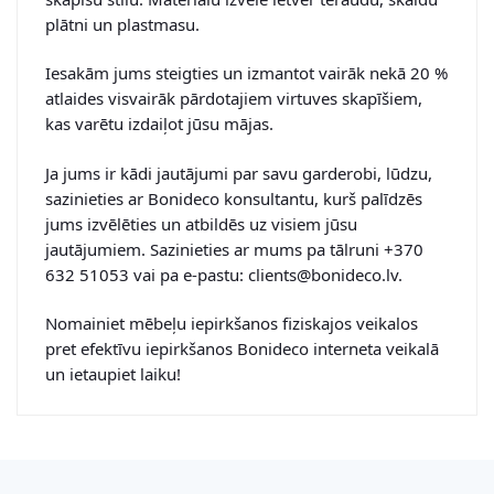
plātni un plastmasu.
Iesakām jums steigties un izmantot vairāk nekā 20 %
atlaides visvairāk pārdotajiem virtuves skapīšiem,
kas varētu izdaiļot jūsu mājas.
Ja jums ir kādi jautājumi par savu garderobi, lūdzu,
sazinieties ar Bonideco konsultantu, kurš palīdzēs
jums izvēlēties un atbildēs uz visiem jūsu
jautājumiem. Sazinieties ar mums pa tālruni +370
632 51053 vai pa e-pastu: clients@bonideco.lv.
Nomainiet mēbeļu iepirkšanos fiziskajos veikalos
pret efektīvu iepirkšanos Bonideco interneta veikalā
un ietaupiet laiku!