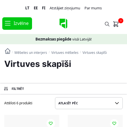
Skip
Skip
LT
EE
FI
Atstājiet ziņojumu
Par mums
to
to
navigation
content
0
Izvēlne
Bezmaksas piegāde
visā Latvijā!
Mēbeles un interjers
Virtuves mēbeles
Virtuves skapīši
/
/
/
Virtuves skapīši
FILTRĒT
Attēloti 6 produkti