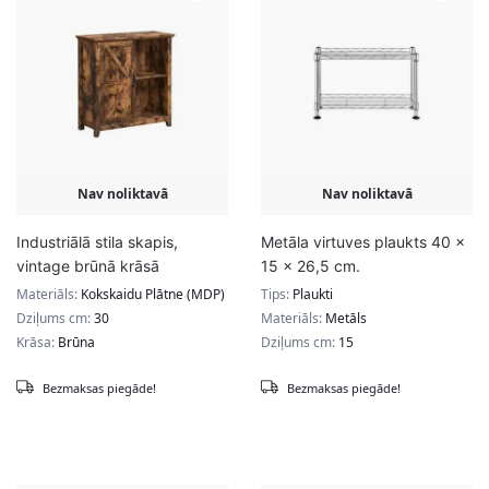
Nav noliktavā
Nav noliktavā
Industriālā stila skapis,
Metāla virtuves plaukts 40 x
vintage brūnā krāsā
15 x 26,5 cm.
Materiāls:
Kokskaidu Plātne (MDP)
Tips:
Plaukti
Dziļums cm:
30
Materiāls:
Metāls
Krāsa:
Brūna
Dziļums cm:
15
Bezmaksas piegāde!
Bezmaksas piegāde!