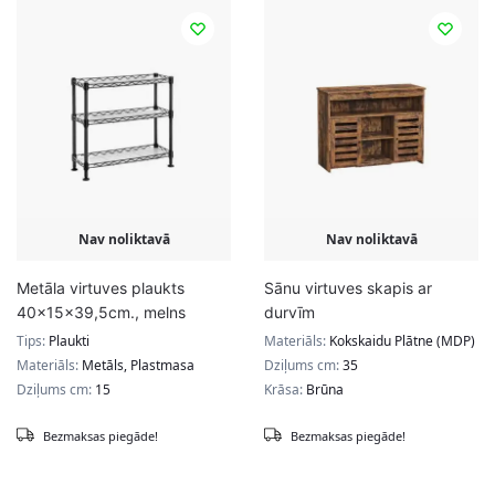
Nav noliktavā
Nav noliktavā
Metāla virtuves plaukts
Sānu virtuves skapis ar
40x15x39,5cm., melns
durvīm
Tips:
Plaukti
Materiāls:
Kokskaidu Plātne (MDP)
Materiāls:
Metāls, Plastmasa
Dziļums cm:
35
Dziļums cm:
15
Krāsa:
Brūna
Bezmaksas piegāde!
Bezmaksas piegāde!