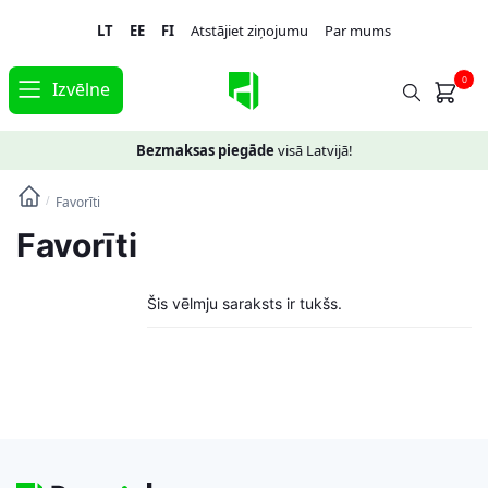
Skip
Skip
LT
EE
FI
Atstājiet ziņojumu
Par mums
to
to
navigation
content
0
Izvēlne
Bezmaksas piegāde
visā Latvijā!
Favorīti
/
Favorīti
Šis vēlmju saraksts ir tukšs.