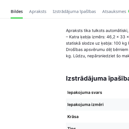
Bildes
Apraksts
Izstrādājuma īpašības
Atsauksmes
Apraksts tika tulkots automātiski,
– Katra ķebļa izmērs: 46,2 x 33 x
statiskā slodze uz ķebļa: 100 kg 
Drošības apsvērumu dēļ bērniem ir
kg. Lūdzu, nepārsniedziet šo mak
Izstrādājuma īpašīb
Iepakojuma svars
Iepakojuma izmēri
Krāsa
Tips