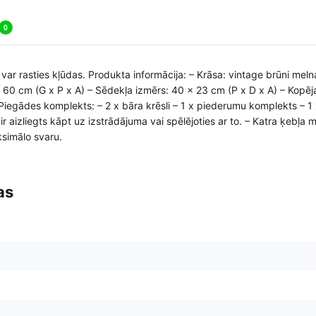
0
 var rasties kļūdas. Produkta informācija: – Krāsa: vintage brūni meln
 60 cm (G x P x A) – Sēdekļa izmērs: 40 x 23 cm (P x D x A) – Kopēj
Piegādes komplekts: – 2 x bāra krēsli – 1 x piederumu komplekts – 1
 aizliegts kāpt uz izstrādājuma vai spēlējoties ar to. – Katra ķebļa m
simālo svaru.
as