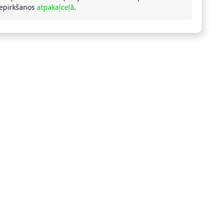
iepirkšanos
atpakaļceļā
.