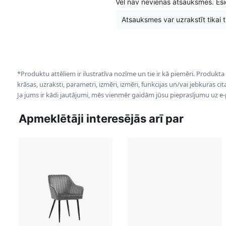
Vēl nav nevienas atsauksmes. Esie
Atsauksmes var uzrakstīt tikai tie
*Produktu attēliem ir ilustratīva nozīme un tie ir kā piemēri. Produkta
krāsas, uzraksti, parametri, izmēri, izmēri, funkcijas un/vai jebkuras ci
Ja jums ir kādi jautājumi, mēs vienmēr gaidām jūsu pieprasījumu uz e
Apmeklētāji interesējās arī par