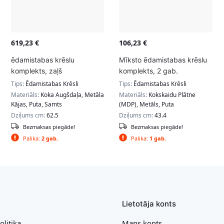
619,23
€
106,23
€
ēdamistabas krēslu
Mīksto ēdamistabas krēslu
komplekts, zaļš
komplekts, 2 gab.
Tips:
Ēdamistabas Krēsli
Tips:
Ēdamistabas Krēsli
Materiāls:
Koka Augšdaļa, Metāla
Materiāls:
Kokskaidu Plātne
Kājas, Puta, Samts
(MDP), Metāls, Puta
Dziļums cm:
62.5
Dziļums cm:
43.4
Bezmaksas piegāde!
Bezmaksas piegāde!
Palika:
2 gab.
Palika:
1 gab.
Lietotāja konts
olitika
Mans konts