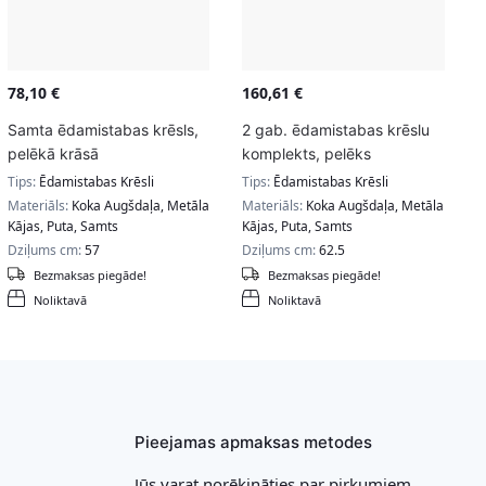
78,10
€
160,61
€
Samta ēdamistabas krēsls,
2 gab. ēdamistabas krēslu
pelēkā krāsā
komplekts, pelēks
Tips:
Ēdamistabas Krēsli
Tips:
Ēdamistabas Krēsli
Materiāls:
Koka Augšdaļa, Metāla
Materiāls:
Koka Augšdaļa, Metāla
Kājas, Puta, Samts
Kājas, Puta, Samts
Dziļums cm:
57
Dziļums cm:
62.5
Bezmaksas piegāde!
Bezmaksas piegāde!
Noliktavā
Noliktavā
Pieejamas apmaksas metodes
Jūs varat norēķināties par pirkumiem,