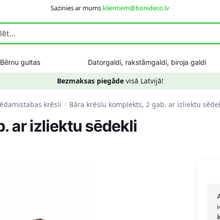
Sazinies ar mums
klientiem@bonideco.lv
Bērnu gultas
Datorgaldi, rakstāmgaldi, biroja galdi
Bezmaksas piegāde
visā Latvijā!
 ēdamistabas krēsli
Bāra krēslu komplekts, 2 gab. ar izliektu sēdek
/
 ar izliektu sēdekli