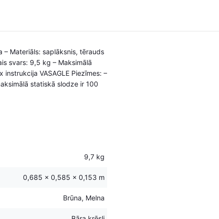
a – Materiāls: saplāksnis, tērauds
ais svars: 9,5 kg – Maksimālā
 x instrukcija VASAGLE Piezīmes: –
aksimālā statiskā slodze ir 100
9,7 kg
0,685 × 0,585 × 0,153 m
Brūna, Melna
Bāra krēsli