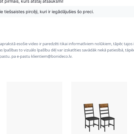
t pirmais, kurš atstāj atsauksmi!
 tiešsaistes pircēji, kuri ir iegādājušies šo preci.
 aprakstā esošie video ir paredzēti tikai informatīviem nolūkiem, tāpēc tajos
tas īpašības to vizuālo īpašību dēļ var izskatīties savādāk nekā patiesībā, tāp
-pastu. pa e-pastu klientiem@bonideco.lv.