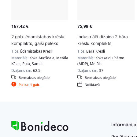
167,42
€
75,99
€
2 gab. ēdamistabas krēslu
Industriālā dizaina 2 bāra
komplekts, gaiši pelēks
krēslu komplekts
Tips:
Ēdamistabas Krēsli
Tips:
Bāra Krēsli
Materiāls:
Koka Augšdaļa, Metāla
Materiāls:
Kokskaidu Plātne
Kājas, Puta, Samts
(MDP), Metāls
Dziļums cm:
62.5
Dziļums cm:
37
Bezmaksas piegāde!
Bezmaksas piegāde!
Palika:
1 gab.
Noliktavā
Informācija
Privātuma p