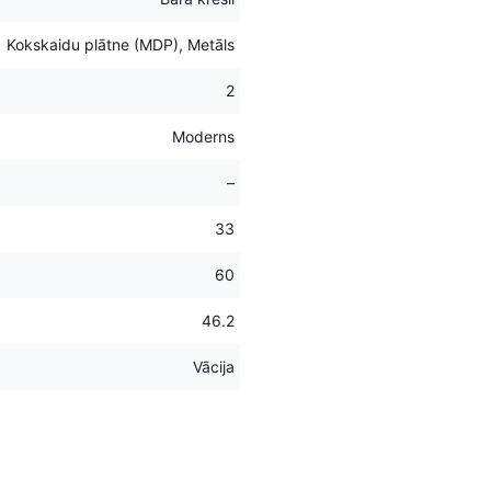
Kokskaidu plātne (MDP), Metāls
2
Moderns
–
33
60
46.2
Vācija