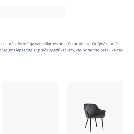
 iekļautā informācija var atšķirties no paša produkta. Oriģinālo preču
ēc lūgums iepazīties ar preču specifikācijām, kas norādītas preču kartēs.