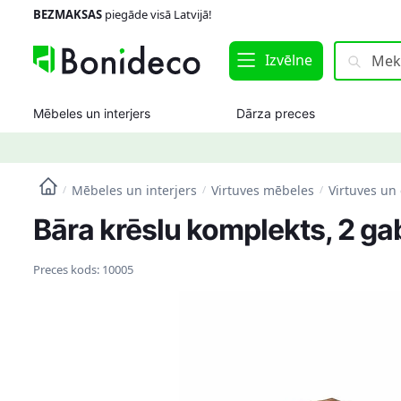
Skip
Skip
BEZMAKSAS
piegāde visā Latvijā!
to
to
navigation
content
Meklēt:
Meklēt
Izvēlne
Mēbeles un interjers
Dārza preces
Mēbeles un interjers
Virtuves mēbeles
Virtuves un
/
/
/
Bāra krēslu komplekts, 2 gab.
Preces kods:
10005