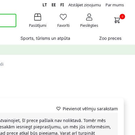
LT
EE
FI
Atstājiet ziņojumu
Par mums
0
Pasūtījumi
Favorīti
Pieslēgties
Sports, tūrisms un atpūta
Zoo preces
li
Pievienot vēlmju sarakstam
Atvainojiet, šī prece pašlaik nav noliktavā. Tomēr mēs
iesakām iesniegt pieprasījumu, un mēs jūs informēsim,
kad prece atkal būs pieejama. Varat arī turpināt