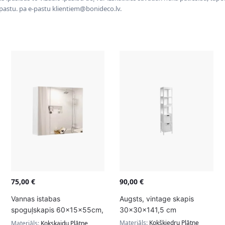
-pastu. pa e-pastu klientiem@bonideco.lv.
75,00
€
90,00
€
Vannas istabas
Augsts, vintage skapis
spoguļskapis 60x15x55cm,
30x30x141,5 cm
balts
Materiāls:
Kokšķiedru Plātne
Materiāls:
Kokskaidu Plātne