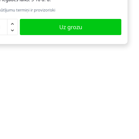
ūtījumu termiņi ir provizoriski
nas
Uz grozu
abas
pis
vīm,
s
dzums