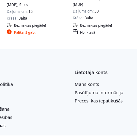
(MDF)
(MDP), Stikls
Dziļums cm:
30
Dziļums cm:
15
Krāsa:
Balta
Krāsa:
Balta
Bezmaksas piegāde!
Bezmaksas piegāde!
Palika:
5 gab.
Noliktavā
Lietotāja konts
olitika
Mans konts
Pasūtījuma informācija
Preces, kas iepatikušās
ešana
esības
bas