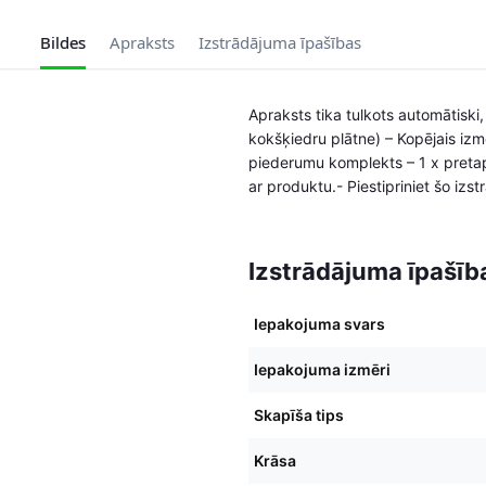
Bildes
Apraksts
Izstrādājuma īpašības
Apraksts tika tulkots automātiski,
kokšķiedru plātne) – Kopējais izm
piederumu komplekts – 1 x pretap
ar produktu.- Piestipriniet šo izs
Izstrādājuma īpašīb
Iepakojuma svars
Iepakojuma izmēri
Skapīša tips
Krāsa