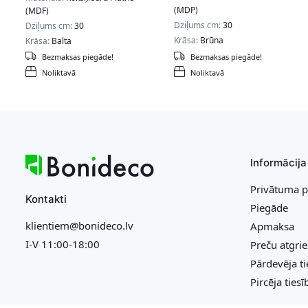
(MDP)
(MDF)
Dziļums cm:
30
Dziļums cm:
30
Krāsa:
Brūna
Krāsa:
Balta
Bezmaksas piegāde!
Bezmaksas piegāde!
Noliktavā
Noliktavā
Informācija
Privātuma p
Kontakti
Piegāde
klientiem@bonideco.lv
Apmaksa
I-V 11:00-18:00
Preču atgri
Pārdevēja ti
Pircēja tiesī