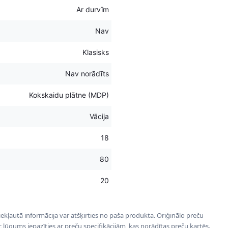
Ar durvīm
Nav
Klasisks
Nav norādīts
Kokskaidu plātne (MDP)
Vācija
18
80
20
 iekļautā informācija var atšķirties no paša produkta. Oriģinālo preču
ēc lūgums iepazīties ar preču specifikācijām, kas norādītas preču kartēs.