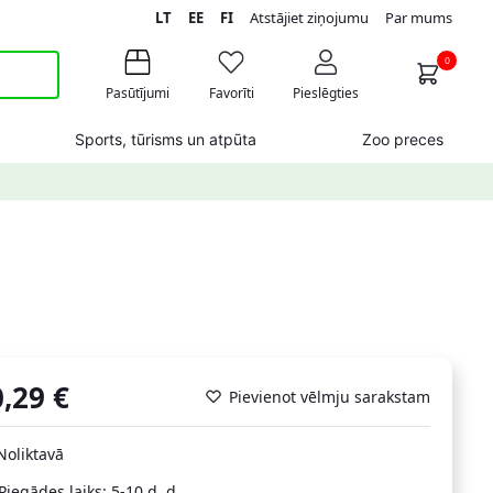
LT
EE
FI
Atstājiet ziņojumu
Par mums
0
Pasūtījumi
Favorīti
Pieslēgties
Sports, tūrisms un atpūta
Zoo preces
0,29
€
Pievienot vēlmju sarakstam
Noliktavā
Piegādes laiks: 5-10 d. d.