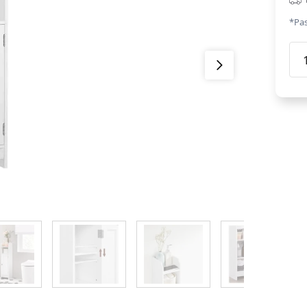
*Pas
Van
ist
ska
ar
dur
balt
dau