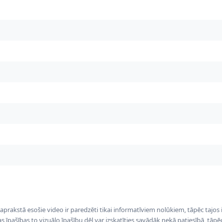
 aprakstā esošie video ir paredzēti tikai informatīviem nolūkiem, tāpēc tajos
tas īpašības to vizuālo īpašību dēļ var izskatīties savādāk nekā patiesībā, tāp