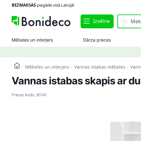
Skip
Skip
BEZMAKSAS
piegāde visā Latvijā!
to
to
navigation
content
Meklēt:
Meklēt
Izvēlne
Mēbeles un interjers
Dārza preces
Mēbeles un interjers
Vannas istabas mēbeles
Vann
/
/
/
Vannas istabas skapis ar du
Preces kods:
30741