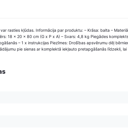
 var rasties kļūdas. Informācija par produktu: – Krāsa: balta – Materi
ērs: 18 x 20 x 80 cm (G x P x A) – Svars: 4,8 kg Piegādes komplekts:
gāšanās – 1 x instrukcijas Piezīmes: Drošības apsvērumu dēļ bērniem
trādājumu pie sienas ar komplektā iekļauto pretapgāšanās līdzekli, lai
as