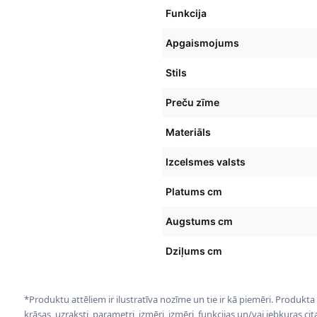
Funkcija
Apgaismojums
Stils
Preču zīme
Materiāls
Izcelsmes valsts
Platums cm
Augstums cm
Dziļums cm
*Produktu attēliem ir ilustratīva nozīme un tie ir kā piemēri. Produkta
krāsas, uzraksti, parametri, izmēri, izmēri, funkcijas un/vai jebkuras ci