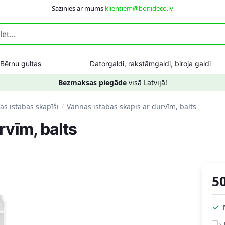
Sazinies ar mums
klientiem@bonideco.lv
Bērnu gultas
Datorgaldi, rakstāmgaldi, biroja galdi
Bezmaksas piegāde
visā Latvijā!
as istabas skapīši
Vannas istabas skapis ar durvīm, balts
/
rvīm, balts
5