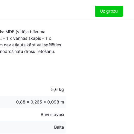
Uz grozu
āls: MDF (vidēja blīvuma
 – 1 x vannas skapis – 1 x
 nav atļauts kāpt vai spēlēties
 nodrošinātu drošu lietošanu.
5,6 kg
0,88 × 0,265 × 0,098 m
Brīvi stāvoši
Balta