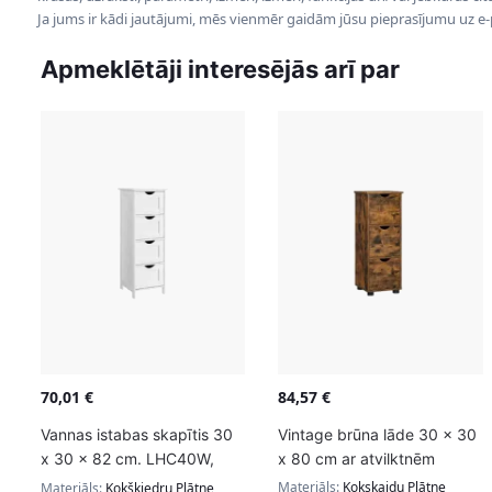
Ja jums ir kādi jautājumi, mēs vienmēr gaidām jūsu pieprasījumu uz e
Apmeklētāji interesējās arī par
70,01
€
84,57
€
Vannas istabas skapītis 30
Vintage brūna lāde 30 x 30
x 30 x 82 cm. LHC40W,
x 80 cm ar atvilktnēm
balts
Materiāls:
Kokskaidu Plātne
Materiāls:
Kokšķiedru Plātne