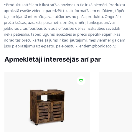
*Produktu attēliem ir ilustratīva nozīme un tie ir kā piemēri. Produkta
aprakstā esošie video ir paredzēti tikai informatīviem nolūkiem, tāpēc
tajos iekļautā informācija var atšķirties no paša produkta. Oriģinālo
preču krāsas, uzraksti, parametri, izmēri, izmēri, funkcijas un/vai
jebkuras citas īpašības to vizuālo īpašību dēļ var izskatīties savādāk
nekā patiesībā, tāpēc lūgums iepazīties ar preču specifikācijām, kas
norādītas preču kartēs. Ja jums ir kādi jautājumi, mēs vienmēr gaidām
jūsu pieprasījumu uz e-pastu. pa e-pastu klientiem@bonideco.lv.
Apmeklētāji interesējās arī par