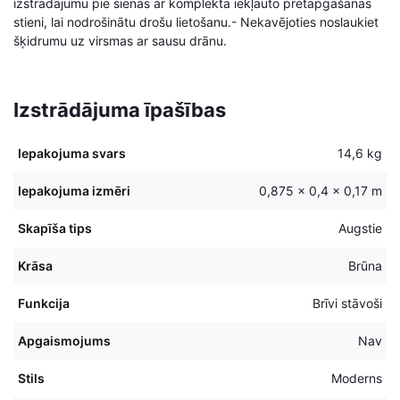
izstrādājumu pie sienas ar komplektā iekļauto pretapgāšanās
stieni, lai nodrošinātu drošu lietošanu.- Nekavējoties noslaukiet
šķidrumu uz virsmas ar sausu drānu.
Izstrādājuma īpašības
Iepakojuma svars
14,6 kg
Iepakojuma izmēri
0,875 × 0,4 × 0,17 m
Skapīša tips
Augstie
Krāsa
Brūna
Funkcija
Brīvi stāvoši
Apgaismojums
Nav
Stils
Moderns