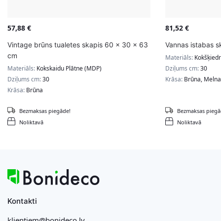
57,88
€
81,52
€
Vintage brūns tualetes skapis 60 x 30 x 63
Vannas istabas sk
cm
Materiāls:
Kokšķiedr
Materiāls:
Kokskaidu Plātne (MDP)
Dziļums cm:
30
Dziļums cm:
30
Krāsa:
Brūna, Melna
Krāsa:
Brūna
Bezmaksas piegāde!
Bezmaksas piegā
Noliktavā
Noliktavā
Kontakti
klientiem@bonideco.lv