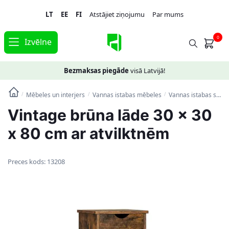
Skip
Skip
LT
EE
FI
Atstājiet ziņojumu
Par mums
to
to
navigation
content
0
Izvēlne
Bezmaksas piegāde
visā Latvijā!
Mēbeles un interjers
Vannas istabas mēbeles
Vannas istabas skapīši
/
/
/
Vintage brūna lāde 30 x 30
x 80 cm ar atvilktnēm
Preces kods:
13208