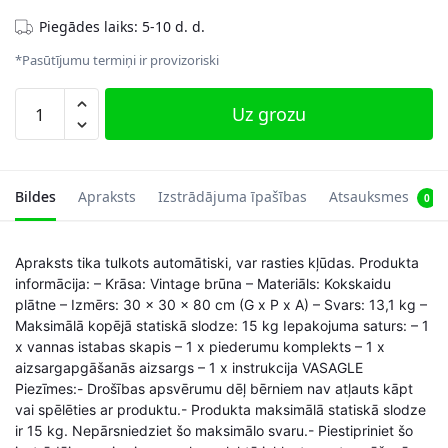
Piegādes laiks: 5-10 d. d.
*Pasūtījumu termiņi ir provizoriski
Vintage
Uz grozu
brūna
lāde
30
x
Bildes
Apraksts
Izstrādājuma īpašības
Atsauksmes
0
30
x
Apraksts tika tulkots automātiski, var rasties kļūdas. Produkta
80
informācija: – Krāsa: Vintage brūna – Materiāls: Kokskaidu
cm
plātne – Izmērs: 30 x 30 x 80 cm (G x P x A) – Svars: 13,1 kg –
ar
Maksimālā kopējā statiskā slodze: 15 kg Iepakojuma saturs: – 1
atvilktnēm
x vannas istabas skapis – 1 x piederumu komplekts – 1 x
daudzums
aizsargapgāšanās aizsargs – 1 x instrukcija VASAGLE
Piezīmes:- Drošības apsvērumu dēļ bērniem nav atļauts kāpt
vai spēlēties ar produktu.- Produkta maksimālā statiskā slodze
ir 15 kg. Nepārsniedziet šo maksimālo svaru.- Piestipriniet šo