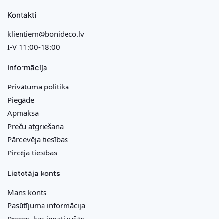
Kontakti
klientiem@bonideco.lv
I-V 11:00-18:00
Informācija
Privātuma politika
Piegāde
Apmaksa
Preču atgriešana
Pārdevēja tiesības
Pircēja tiesības
Lietotāja konts
Mans konts
Pasūtījuma informācija
Preces, kas iepatikušās