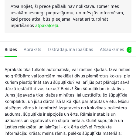
Atvainojiet, šī prece pašlaik nav noliktavā. Tomēr mēs
iesakām iesniegt pieprasījumu, un mēs jūs informēsim,
kad prece atkal būs pieejama. Varat arī turpināt
iepirkšanos
atpakaļceļā
.
Bildes
Apraksts
Izstrādājuma īpašības
Atsauksmes
0
Apraksts tika tulkots automātiski, var rasties kļūdas. Izvairieties
no grūtībām: vai joprojām meklējat divus piemērotus kokus, pie
kuriem piestiprināt savu šūpuļtīklu? Vai arī jūs pat plānojat savā
dārzā iestādīt divus kokus? Beidz! Šim šūpuļtīklam ir statīvs.
Jums jāpavada tikai dažas minūtes, lai uzstādītu šo šūpuļtīkla
komplektu, un jūsu dārzs īsā laikā kļūs par atpūtas vietu. Mūsu
atslēgas vārds ir komforts! Izgatavots no kokvilnas-poliestera
auduma, šūpuļtīkls ir elpojošs un ērts. Rāmis ir stabils un
uzticams un izgatavots no stipra metāla. Gulēt šūpuļtīklā un
justies relaksētai un laimīgai – cik ērta dzīve! Produkta
informācija: Krāsa: melns rāmis, pelēks šūpuļtīkla materiāls: