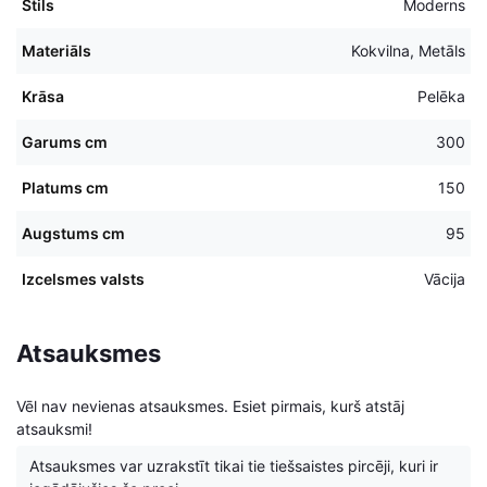
Stils
Moderns
Materiāls
Kokvilna, Metāls
Krāsa
Pelēka
Garums cm
300
Platums cm
150
Augstums cm
95
Izcelsmes valsts
Vācija
Atsauksmes
Vēl nav nevienas atsauksmes. Esiet pirmais, kurš atstāj
atsauksmi!
Atsauksmes var uzrakstīt tikai tie tiešsaistes pircēji, kuri ir