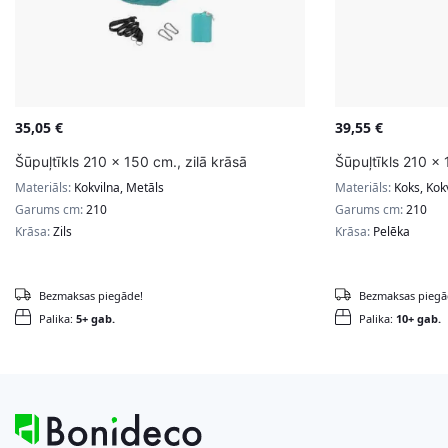
35,05
€
39,55
€
Šūpuļtīkls 210 x 150 cm., zilā krāsā
Šūpuļtīkls 210 x
Materiāls:
Kokvilna, Metāls
Materiāls:
Koks, Kokv
Garums cm:
210
Garums cm:
210
Krāsa:
Zils
Krāsa:
Pelēka
Bezmaksas piegāde!
Bezmaksas piegā
Palika:
5+ gab.
Palika:
10+ gab.