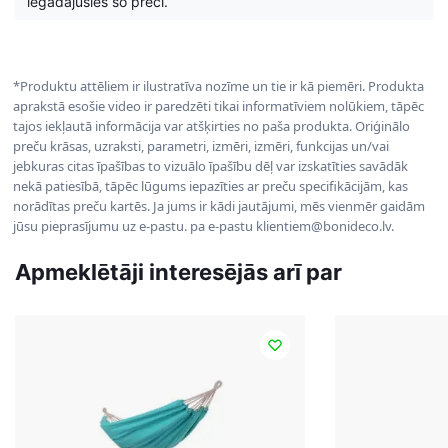
iegādājušies šo preci.
*Produktu attēliem ir ilustratīva nozīme un tie ir kā piemēri. Produkta
aprakstā esošie video ir paredzēti tikai informatīviem nolūkiem, tāpēc
tajos iekļautā informācija var atšķirties no paša produkta. Oriģinālo
preču krāsas, uzraksti, parametri, izmēri, izmēri, funkcijas un/vai
jebkuras citas īpašības to vizuālo īpašību dēļ var izskatīties savādāk
nekā patiesībā, tāpēc lūgums iepazīties ar preču specifikācijām, kas
norādītas preču kartēs. Ja jums ir kādi jautājumi, mēs vienmēr gaidām
jūsu pieprasījumu uz e-pastu. pa e-pastu klientiem@bonideco.lv.
Apmeklētāji interesējās arī par