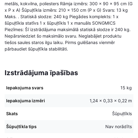
metāls, kokvilna, poliesters Rāmja izmērs: 300 x 90 x 95 cm (G
x P x A) Šūpuļtīkla izmērs: 210 x 150 cm (P x G) Svars: 13 kg
Maks. . Statiskā slodze: 240 kg Piegādes komplekts: 1 x
šūpuļtīkla statīvs 1 x šūpuļtīkls 1 x manuāls SONGMICS
Piezīmes: Šī izstrādājuma maksimālā statiskā slodze ir 240 kg.
Nepārsniedziet šo maksimālo svaru. Neglabājiet produktu
tiešos saules staros ilgu laiku. Pirms gulēšanas vienmēr
pārbaudiet šūpuļtīkla stabilitāti.
Izstrādājuma īpašības
Iepakojuma svars
15 kg
Iepakojuma izmēri
1,24 × 0,33 × 0,22 m
Skats
Šūpuļtīkls
Šūpuļtīkla tips
Nav norādīts