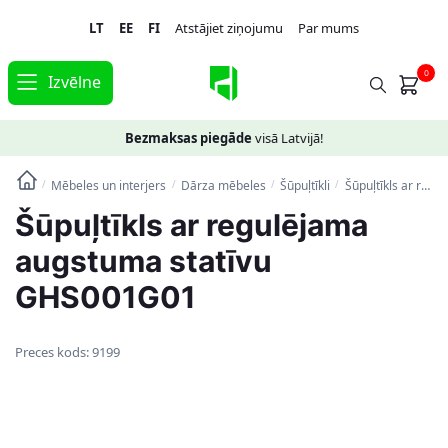
Skip
Skip
LT
EE
FI
Atstājiet ziņojumu
Par mums
to
to
navigation
content
0
Izvēlne
Bezmaksas piegāde
visā Latvijā!
Mēbeles un interjers
Dārza mēbeles
Šūpuļtīkli
Šūpuļtīkls ar regulējama augstuma statīvu GHS001G01
/
/
/
/
Šūpuļtīkls ar regulējama
augstuma statīvu
GHS001G01
Preces kods:
9199