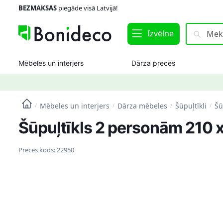
Skip
Skip
BEZMAKSAS
piegāde visā Latvijā!
to
to
navigation
content
Meklēt:
Meklēt
Izvēlne
Mēbeles un interjers
Dārza preces
Mēbeles un interjers
Dārza mēbeles
Šūpuļtīkli
Šū
/
/
/
/
Šūpuļtīkls 2 personām 210 x 
Preces kods:
22950