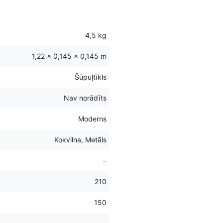
4,5 kg
1,22 × 0,145 × 0,145 m
Šūpuļtīkls
Nav norādīts
Moderns
Kokvilna, Metāls
–
210
150