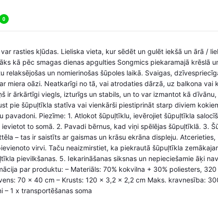
0
 var rasties kļūdas. Lieliska vieta, kur sēdēt un gulēt iekšā un ārā / 
māks kā pēc smagas dienas apgulties Songmics piekaramajā krēslā un 
ūtu relaksējošas un nomierinošas šūpoles laikā. Svaigas, dzīvespriecī
 miera oāzi. Neatkarīgi no tā, vai atrodaties dārzā, uz balkona vai
š ir ārkārtīgi viegls, izturīgs un stabils, un to var izmantot kā dīvānu
st pie šūpuļtīkla statīva vai vienkārši piestiprināt starp diviem kok
u pavadoni. Piezīme: 1. Atlokot šūpuļtīklu, ievērojiet šūpuļtīkla salocī
n ievietot to somā. 2. Pavadi bērnus, kad viņi spēlējas šūpuļtīklā. 3. 
la – tas ir saistīts ar gaismas un krāsu ekrāna displeju. Atcerieties, 
 pievienoto virvi. Taču neaizmirstiet, ka piekrautā šūpuļtīkla zemāka
tīkla pievilkšanas. 5. Iekarināšanas siksnas un nepieciešamie āķi nav
rmācija par produktu: – Materiāls: 70% kokvilna + 30% poliesters, 32
vens: 70 x 40 cm – Krusts: 120 x 3,2 x 2,2 cm Maks. kravnesība: 30
ni – 1 x transportēšanas soma