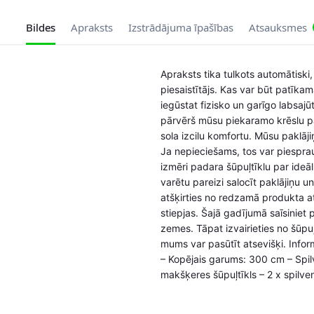
Bildes
Apraksts
Izstrādājuma īpašības
Atsauksmes
Apraksts tika tulkots automātiski,
piesaistītājs. Kas var būt patīka
iegūstat fizisko un garīgo labsaj
pārvērš mūsu piekaramo krēslu par
sola izcilu komfortu. Mūsu paklājiņ
Ja nepieciešams, tos var piesprau
izmēri padara šūpuļtīklu par ideāl
varētu pareizi salocīt paklājiņu u
atšķirties no redzamā produkta attē
stiepjas. Šajā gadījumā saīsiniet
zemes. Tāpat izvairieties no šūpuļ
mums var pasūtīt atsevišķi. Info
– Kopējais garums: 300 cm – Spil
makšķeres šūpuļtīkls – 2 x spilve