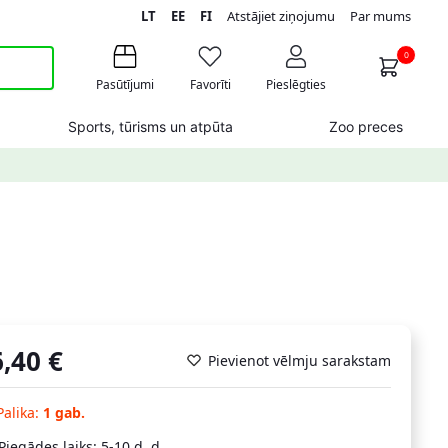
LT
EE
FI
Atstājiet ziņojumu
Par mums
0
Pasūtījumi
Favorīti
Pieslēgties
Sports, tūrisms un atpūta
Zoo preces
6,40
€
Pievienot vēlmju sarakstam
Palika:
1 gab.
Piegādes laiks: 5-10 d. d.