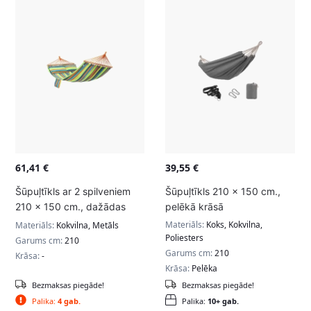
61,41
€
39,55
€
Šūpuļtīkls ar 2 spilveniem
Šūpuļtīkls 210 x 150 cm.,
210 x 150 cm., dažādas
pelēkā krāsā
krāsas
Materiāls:
Koks, Kokvilna,
Materiāls:
Kokvilna, Metāls
Poliesters
Garums cm:
210
Garums cm:
210
Krāsa:
-
Krāsa:
Pelēka
Bezmaksas piegāde!
Bezmaksas piegāde!
Palika:
4 gab.
Palika:
10+ gab.