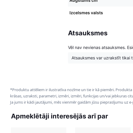
Augstums cm
Izcelsmes valsts
Atsauksmes
Vēl nav nevienas atsauksmes. Esie
Atsauksmes var uzrakstīt tikai tie
*Produktu attēliem ir ilustratīva nozīme un tie ir kā piemēri. Produkta
krāsas, uzraksti, parametri, izmēri, izmēri, funkcijas un/vai jebkuras ci
Ja jums ir kādi jautājumi, mēs vienmēr gaidām jūsu pieprasījumu uz e
Apmeklētāji interesējās arī par