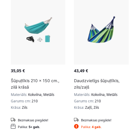
35,05
€
43,49
€
Šūpuļtīkls 210 x 150 cm.,
Daudzvietīgs šūpuļtīkls,
zilā krāsā
zils/zaļš
Materiāls:
Kokvilna, Metāls
Materiāls:
Kokvilna, Metāls
Garums cm:
210
Garums cm:
210
Krāsa:
Zils
Krāsa:
Zaļš, Zils
Bezmaksas piegāde!
Bezmaksas piegāde!
Palika:
5+ gab.
Palika:
4 gab.