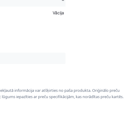
–
Vācija
 iekļautā informācija var atšķirties no paša produkta. Oriģinālo preču
ēc lūgums iepazīties ar preču specifikācijām, kas norādītas preču kartēs.