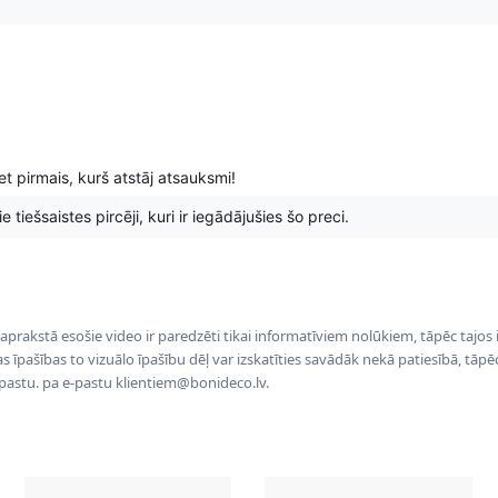
t pirmais, kurš atstāj atsauksmi!
 tiešsaistes pircēji, kuri ir iegādājušies šo preci.
 aprakstā esošie video ir paredzēti tikai informatīviem nolūkiem, tāpēc tajos
tas īpašības to vizuālo īpašību dēļ var izskatīties savādāk nekā patiesībā, tāp
-pastu. pa e-pastu klientiem@bonideco.lv.