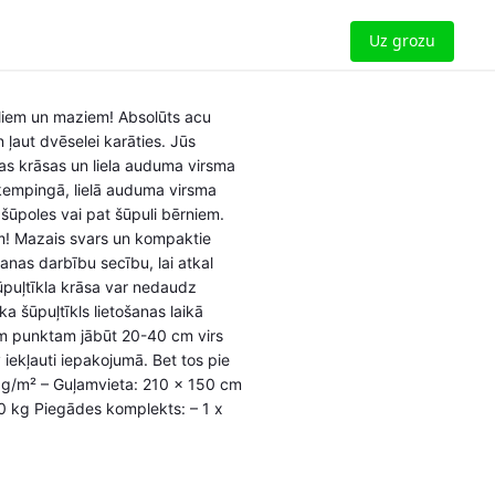
Uz grozu
lieliem un maziem! Absolūts acu
ļaut dvēselei karāties. Jūs
gas krāsas un liela auduma virsma
 kempingā, lielā auduma virsma
, šūpoles vai pat šūpuli bērniem.
iem! Mazais svars un kompaktie
šanas darbību secību, lai atkal
Šūpuļtīkla krāsa var nedaudz
ka šūpuļtīkls lietošanas laikā
jam punktam jābūt 20-40 cm virs
 iekļauti iepakojumā. Bet tos pie
0 g/m² – Guļamvieta: 210 x 150 cm
0 kg Piegādes komplekts: – 1 x