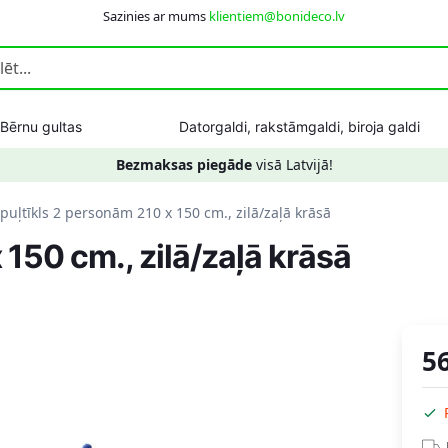
Sazinies ar mums
klientiem@bonideco.lv
Bērnu gultas
Datorgaldi, rakstāmgaldi, biroja galdi
Bezmaksas piegāde
visā Latvijā!
puļtīkls 2 personām 210 x 150 cm., zilā/zaļā krāsā
150 cm., zilā/zaļā krāsā
5