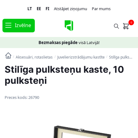
Skip
Skip
LT
EE
FI
Atstājiet ziņojumu
Par mums
to
to
navigation
content
0
Izvēlne
Bezmaksas piegāde
visā Latvijā!
Aksesuāri, rotaslietas
Juvelierizstrādājumu kastīte
Stilīga pulksteņu kaste, 10 pulksteņi
/
/
/
Stilīga pulksteņu kaste, 10
pulksteņi
Preces kods:
26790