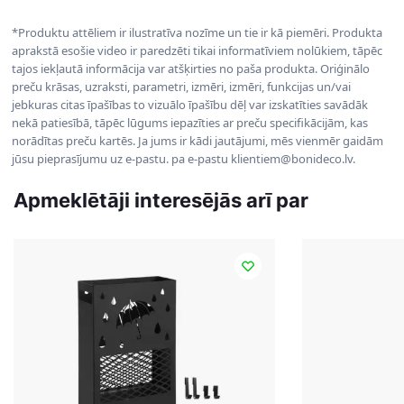
*Produktu attēliem ir ilustratīva nozīme un tie ir kā piemēri. Produkta
aprakstā esošie video ir paredzēti tikai informatīviem nolūkiem, tāpēc
tajos iekļautā informācija var atšķirties no paša produkta. Oriģinālo
preču krāsas, uzraksti, parametri, izmēri, izmēri, funkcijas un/vai
jebkuras citas īpašības to vizuālo īpašību dēļ var izskatīties savādāk
nekā patiesībā, tāpēc lūgums iepazīties ar preču specifikācijām, kas
norādītas preču kartēs. Ja jums ir kādi jautājumi, mēs vienmēr gaidām
jūsu pieprasījumu uz e-pastu. pa e-pastu klientiem@bonideco.lv.
Apmeklētāji interesējās arī par