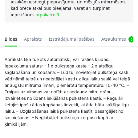
iesakām iesniegt pieprasījumu, un mēs jūs informēsim,
kad prece atkal būs pieejama. Varat arī turpināt
iepirkšanos
atpakaļceļā
.
Bildes
Apraksts
Izstrādājuma īpašības
Atsauksmes
0
Apraksts tika tulkots automātiski, var rasties kļūdas.
Iepakojuma saturs: – 1 x pulksteņa kaste – 2 x atslēgu
saglabāšana un kopšana: – Lūdzu, novietojiet pulksteņa kasti
vēdināmā telpā un neatstājiet kasti uz ilgu laiku saulē vai telpā
ar augstu mitruma līmeni, piemērotu temperatūru: 10-40 ℃. –
Traipus uz virsmas var notīrīt ar nedaudz mitru drānu,
izvairieties no ūdens iekļūšanas pulksteņa kastē. – Regulāri
lietojiet īpašu ādas kopšanas līdzekli, lai āda būtu spīdīga ilgu
laiku. – Uzglabāšanas laikā pulksteņa kastīti pasargājiet no
saspiešanas. – Neglabājiet pulksteņa korpusu kopā ar
ķimikālijām.