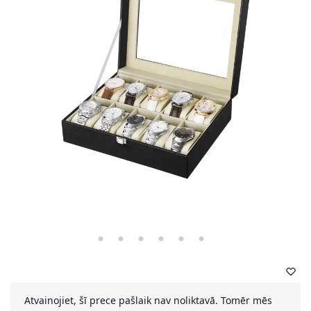
Atvainojiet, šī prece pašlaik nav noliktavā. Tomēr mēs