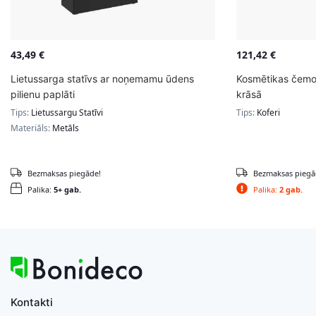
43,49
€
121,42
€
Lietussarga statīvs ar noņemamu ūdens
Kosmētikas čemod
pilienu paplāti
krāsā
Tips:
Lietussargu Statīvi
Tips:
Koferi
Materiāls:
Metāls
Bezmaksas piegāde!
Bezmaksas piegā
Palika:
5+ gab.
Palika:
2 gab.
Kontakti