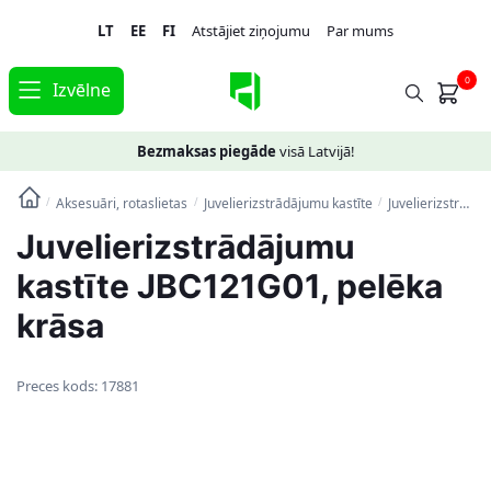
Skip
Skip
LT
EE
FI
Atstājiet ziņojumu
Par mums
to
to
navigation
content
0
Izvēlne
Bezmaksas piegāde
visā Latvijā!
Aksesuāri, rotaslietas
Juvelierizstrādājumu kastīte
Juvelierizstrādājumu kastīte JBC121G01, pelēka krāsa
/
/
/
Juvelierizstrādājumu
kastīte JBC121G01, pelēka
krāsa
Preces kods:
17881