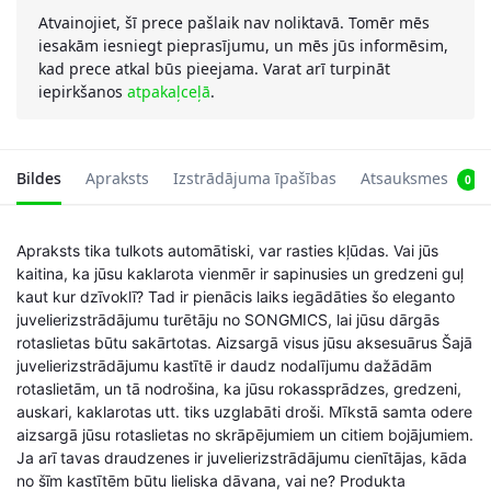
Atvainojiet, šī prece pašlaik nav noliktavā. Tomēr mēs
iesakām iesniegt pieprasījumu, un mēs jūs informēsim,
kad prece atkal būs pieejama. Varat arī turpināt
iepirkšanos
atpakaļceļā
.
Bildes
Apraksts
Izstrādājuma īpašības
Atsauksmes
0
Apraksts tika tulkots automātiski, var rasties kļūdas. Vai jūs
kaitina, ka jūsu kaklarota vienmēr ir sapinusies un gredzeni guļ
kaut kur dzīvoklī? Tad ir pienācis laiks iegādāties šo eleganto
juvelierizstrādājumu turētāju no SONGMICS, lai jūsu dārgās
rotaslietas būtu sakārtotas. Aizsargā visus jūsu aksesuārus Šajā
juvelierizstrādājumu kastītē ir daudz nodalījumu dažādām
rotaslietām, un tā nodrošina, ka jūsu rokassprādzes, gredzeni,
auskari, kaklarotas utt. tiks uzglabāti droši. Mīkstā samta odere
aizsargā jūsu rotaslietas no skrāpējumiem un citiem bojājumiem.
Ja arī tavas draudzenes ir juvelierizstrādājumu cienītājas, kāda
no šīm kastītēm būtu lieliska dāvana, vai ne? Produkta