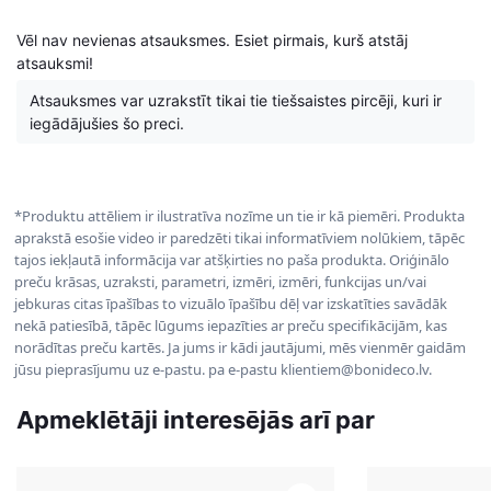
Vēl nav nevienas atsauksmes. Esiet pirmais, kurš atstāj
atsauksmi!
Atsauksmes var uzrakstīt tikai tie tiešsaistes pircēji, kuri ir
iegādājušies šo preci.
*Produktu attēliem ir ilustratīva nozīme un tie ir kā piemēri. Produkta
aprakstā esošie video ir paredzēti tikai informatīviem nolūkiem, tāpēc
tajos iekļautā informācija var atšķirties no paša produkta. Oriģinālo
preču krāsas, uzraksti, parametri, izmēri, izmēri, funkcijas un/vai
jebkuras citas īpašības to vizuālo īpašību dēļ var izskatīties savādāk
nekā patiesībā, tāpēc lūgums iepazīties ar preču specifikācijām, kas
norādītas preču kartēs. Ja jums ir kādi jautājumi, mēs vienmēr gaidām
jūsu pieprasījumu uz e-pastu. pa e-pastu klientiem@bonideco.lv.
Apmeklētāji interesējās arī par