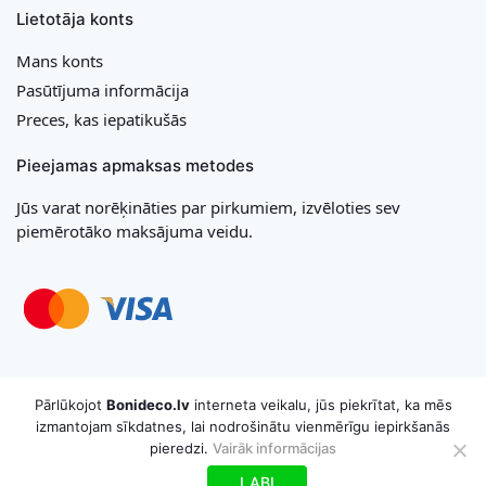
Lietotāja konts
Mans konts
Pasūtījuma informācija
Preces, kas iepatikušās
Pieejamas apmaksas metodes
Jūs varat norēķināties par pirkumiem, izvēloties sev
piemērotāko maksājuma veidu.
Copyright © 2026 MB „Bonideco“. Visas tiesības aizsargātas
Pārlūkojot
Bonideco.lv
interneta veikalu, jūs piekrītat, ka mēs
izmantojam sīkdatnes, lai nodrošinātu vienmērīgu iepirkšanās
pieredzi.
Vairāk informācijas
LABI