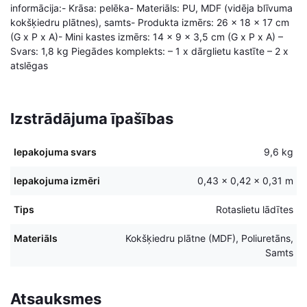
informācija:- Krāsa: pelēka- Materiāls: PU, MDF (vidēja blīvuma
kokšķiedru plātnes), samts- Produkta izmērs: 26 x 18 x 17 cm
(G x P x A)- Mini kastes izmērs: 14 x 9 x 3,5 cm (G x P x A) –
Svars: 1,8 kg Piegādes komplekts: – 1 x dārglietu kastīte – 2 x
atslēgas
Izstrādājuma īpašības
Iepakojuma svars
9,6 kg
Iepakojuma izmēri
0,43 × 0,42 × 0,31 m
Tips
Rotaslietu lādītes
Materiāls
Kokšķiedru plātne (MDF), Poliuretāns,
Samts
Atsauksmes