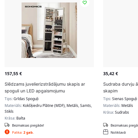
157,55
€
35,42
€
Slēdzams juvelierizstrādājumu skapis ar
Sudraba durvju āķ
spoguli un LED apgaismojumu
skapim
Tips:
Grīdas Spoguļi
Tips:
Sienas Spoguļi
Materiāls:
Kokšķiedru Plātne (MDF), Metāls, Samts,
Materiāls:
Metāls
Stikls
Krāsa:
Sudrabs
Krāsa:
Balta
Bezmaksas piegāde!
Bezmaksas piegā
Palika:
2 gab.
Noliktavā