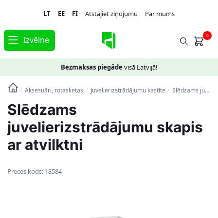
Skip
Skip
LT
EE
FI
Atstājiet ziņojumu
Par mums
to
to
navigation
content
0
Izvēlne
Bezmaksas piegāde
visā Latvijā!
Aksesuāri, rotaslietas
Juvelierizstrādājumu kastīte
Slēdzams juvelierizstrādājumu skapis ar atvilktni
/
/
/
Slēdzams
juvelierizstrādājumu skapis
ar atvilktni
Preces kods:
18584