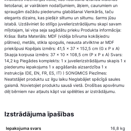
lietošanai, ar vairākiem nodalījumiem, āķiem, caurumiem un
spraugām dažādu piederumu glabāšanai Vienkāršs, taču
elegants dizains, kas piešķir siltumu un siltumu. šarms jūsu
istabā. Uzdāviniet šo stilīgo juvelierizstrādājumu skapi savam
mīļotajam, lai viņa seja sagādātu prieku Produkta informācija:
Krāsa: Balta Materiāls: MDF (vidēja blīvuma kokšķiedru
plātnes), metāls, stikla spogulis, neausta atvilktne ar MDF
priekšpusi Kopējais izmērs: 41,5 x 37 x 152,5 cm (G x P x A)
Skapja korpusa izmērs: 37 x 10 x 108,5 cm (P x P x A) Svars:
14,2 kg Piegādes komplekts: 1 x juvelierizstrādājumu skapis 1 x
piederumu iepakojums 1 x apgāšanās aizsardzība 1 x
instrukcija (DE, EN, FR, ES, IT) ) SONGMICS Piezīmes:
Neatstājiet produktu uz ilgu laiku Neglabājiet spēcīgā saules
gaismā. Novietojiet produktu sausā vietā. Drošības apsvērumu
dēļ bērniem nav atļauts kāpt vai spēlēties ar izstrādājumu.
Izstrādājuma īpašības
Iepakojuma svars
16,8 kg