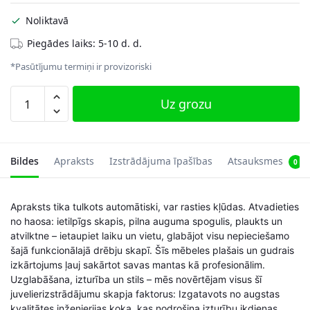
Noliktavā
Piegādes laiks: 5-10 d. d.
*Pasūtījumu termiņi ir provizoriski
Slēdzams
Uz grozu
juvelierizstrādājumu
skapis
ar
atvilktni
Bildes
Apraksts
Izstrādājuma īpašības
Atsauksmes
0
daudzums
Apraksts tika tulkots automātiski, var rasties kļūdas. Atvadieties
no haosa: ietilpīgs skapis, pilna auguma spogulis, plaukts un
atvilktne – ietaupiet laiku un vietu, glabājot visu nepieciešamo
šajā funkcionālajā drēbju skapī. Šīs mēbeles plašais un gudrais
izkārtojums ļauj sakārtot savas mantas kā profesionālim.
Uzglabāšana, izturība un stils – mēs novērtējam visus šī
juvelierizstrādājumu skapja faktorus: Izgatavots no augstas
kvalitātes inženierijas koka, kas nodrošina izturību ikdienas