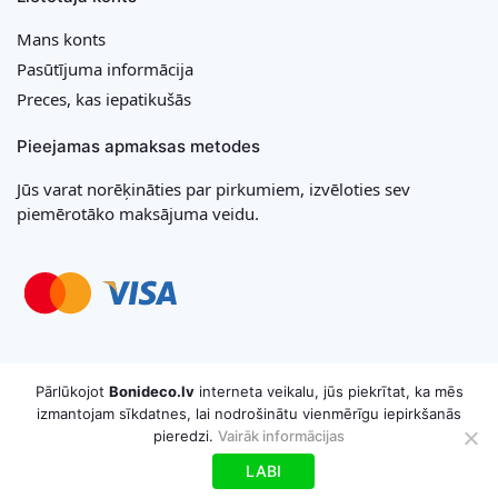
Mans konts
Pasūtījuma informācija
Preces, kas iepatikušās
Pieejamas apmaksas metodes
Jūs varat norēķināties par pirkumiem, izvēloties sev
piemērotāko maksājuma veidu.
Copyright © 2026 MB „Bonideco“. Visas tiesības aizsargātas
Pārlūkojot
Bonideco.lv
interneta veikalu, jūs piekrītat, ka mēs
izmantojam sīkdatnes, lai nodrošinātu vienmērīgu iepirkšanās
pieredzi.
Vairāk informācijas
LABI
Uz grozu