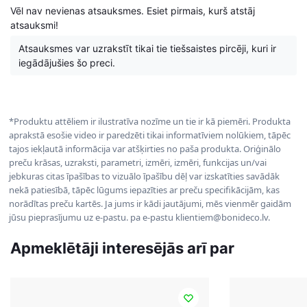
Vēl nav nevienas atsauksmes. Esiet pirmais, kurš atstāj
atsauksmi!
Atsauksmes var uzrakstīt tikai tie tiešsaistes pircēji, kuri ir
iegādājušies šo preci.
*Produktu attēliem ir ilustratīva nozīme un tie ir kā piemēri. Produkta
aprakstā esošie video ir paredzēti tikai informatīviem nolūkiem, tāpēc
tajos iekļautā informācija var atšķirties no paša produkta. Oriģinālo
preču krāsas, uzraksti, parametri, izmēri, izmēri, funkcijas un/vai
jebkuras citas īpašības to vizuālo īpašību dēļ var izskatīties savādāk
nekā patiesībā, tāpēc lūgums iepazīties ar preču specifikācijām, kas
norādītas preču kartēs. Ja jums ir kādi jautājumi, mēs vienmēr gaidām
jūsu pieprasījumu uz e-pastu. pa e-pastu klientiem@bonideco.lv.
Apmeklētāji interesējās arī par