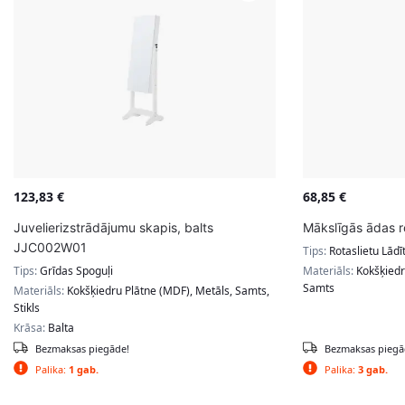
123,83
€
68,85
€
Juvelierizstrādājumu skapis, balts
Mākslīgās ādas r
JJC002W01
Tips:
Rotaslietu Lādī
Tips:
Grīdas Spoguļi
Materiāls:
Kokšķiedr
Samts
Materiāls:
Kokšķiedru Plātne (MDF), Metāls, Samts,
Stikls
Krāsa:
Balta
Bezmaksas piegāde!
Bezmaksas piegā
Palika:
1 gab.
Palika:
3 gab.