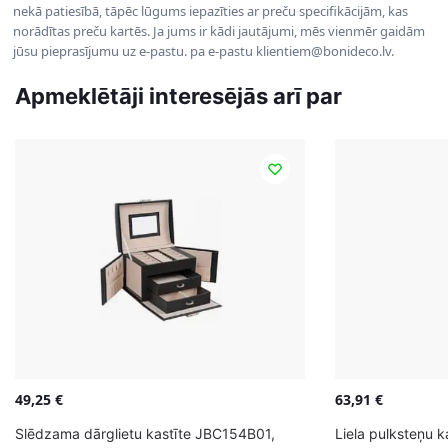
nekā patiesībā, tāpēc lūgums iepazīties ar preču specifikācijām, kas
norādītas preču kartēs. Ja jums ir kādi jautājumi, mēs vienmēr gaidām
jūsu pieprasījumu uz e-pastu. pa e-pastu klientiem@bonideco.lv.
Apmeklētāji interesējās arī par
49,25
€
63,91
€
Slēdzama dārglietu kastīte JBC154B01,
Liela pulksteņu k