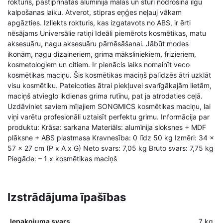
rokturis, pastiprinātas alumīnija malas un stūri nodrošina ilgu
kalpošanas laiku. Atverot, stipras eņģes neļauj vākam
apgāzties. Izliekts rokturis, kas izgatavots no ABS, ir ērti
nēsājams Universālie ratiņi Ideāli piemērots kosmētikas, matu
aksesuāru, nagu aksesuāru pārnēsāšanai. Jābūt modes
ikonām, nagu dizaineriem, grima māksliniekiem, frizieriem,
kosmetologiem un citiem. Ir pienācis laiks nomainīt veco
kosmētikas maciņu. Šis kosmētikas maciņš palīdzēs ātri uzklāt
visu kosmētiku. Pateicoties ātrai piekļuvei svarīgākajām lietām,
maciņš atvieglo ikdienas grima rutīnu, pat ja atrodaties ceļā.
Uzdāviniet saviem mīļajiem SONGMICS kosmētikas maciņu, lai
viņi varētu profesionāli uztaisīt perfektu grimu. Informācija par
produktu: Krāsa: sarkana Materiāls: alumīnija sloksnes + MDF
plāksne + ABS plastmasa Kravnesība: 0 līdz 50 kg Izmēri: 34 x
57 x 27 cm (P x A x G) Neto svars: 7,05 kg Bruto svars: 7,75 kg
Piegāde: – 1 x kosmētikas maciņš
Izstrādājuma īpašības
Iepakojuma svars
7 kg