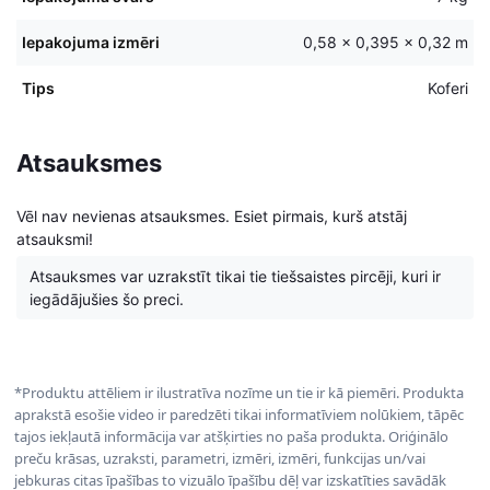
Iepakojuma izmēri
0,58 × 0,395 × 0,32 m
Tips
Koferi
Atsauksmes
Vēl nav nevienas atsauksmes. Esiet pirmais, kurš atstāj
atsauksmi!
Atsauksmes var uzrakstīt tikai tie tiešsaistes pircēji, kuri ir
iegādājušies šo preci.
*Produktu attēliem ir ilustratīva nozīme un tie ir kā piemēri. Produkta
aprakstā esošie video ir paredzēti tikai informatīviem nolūkiem, tāpēc
tajos iekļautā informācija var atšķirties no paša produkta. Oriģinālo
preču krāsas, uzraksti, parametri, izmēri, izmēri, funkcijas un/vai
jebkuras citas īpašības to vizuālo īpašību dēļ var izskatīties savādāk