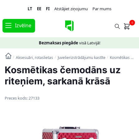
Skip
Skip
LT
EE
FI
Atstājiet ziņojumu
Par mums
to
to
navigation
content
0
Izvēlne
Bezmaksas piegāde
visā Latvijā!
Aksesuāri, rotaslietas
Juvelierizstrādājumu kastīte
Kosmētikas čemodāns uz riteņiem, sarkanā krāsā
/
/
/
Kosmētikas čemodāns uz
riteņiem, sarkanā krāsā
Preces kods:
27133