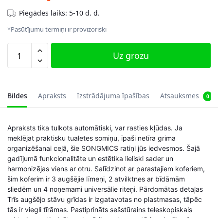
Piegādes laiks: 5-10 d. d.
*Pasūtījumu termiņi ir provizoriski
Kosmētikas
Uz grozu
čemodāns
uz
riteņiem,
sarkanā
Bildes
Apraksts
Izstrādājuma īpašības
Atsauksmes
0
krāsā
daudzums
Apraksts tika tulkots automātiski, var rasties kļūdas. Ja
meklējat praktisku tualetes somiņu, īpaši netīra grima
organizēšanai ceļā, šie SONGMICS ratiņi jūs iedvesmos. Šajā
gadījumā funkcionalitāte un estētika lieliski sader un
harmonizējas viens ar otru. Salīdzinot ar parastajiem koferiem,
šim koferim ir 3 augšējie līmeņi, 2 atvilktnes ar bīdāmām
sliedēm un 4 noņemami universālie riteņi. Pārdomātas detaļas
Trīs augšējo stāvu grīdas ir izgatavotas no plastmasas, tāpēc
tās ir viegli tīrāmas. Pastiprināts sešstūrains teleskopiskais