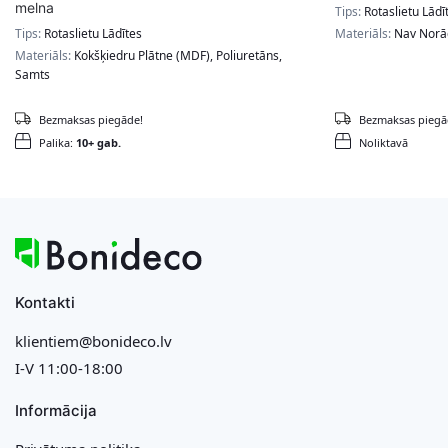
melna
Tips:
Rotaslietu Lādī
Tips:
Rotaslietu Lādītes
Materiāls:
Nav Norā
Materiāls:
Kokšķiedru Plātne (MDF), Poliuretāns,
Samts
Bezmaksas piegāde!
Bezmaksas piegā
Palika:
10+ gab.
Noliktavā
Kontakti
klientiem@bonideco.lv
I-V 11:00-18:00
Informācija