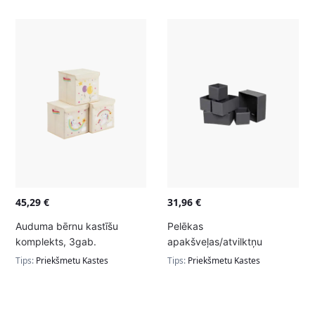
45,29
€
31,96
€
Auduma bērnu kastīšu
Pelēkas
komplekts, 3gab.
apakšveļas/atvilktņu
RFB710W03
organizatora kastes, 6gab.
Tips:
Priekšmetu Kastes
Tips:
Priekšmetu Kastes