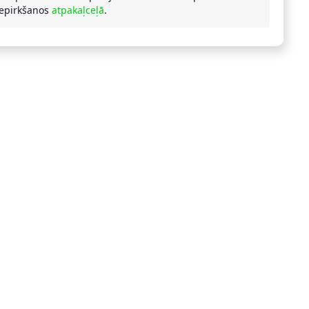
iepirkšanos
atpakaļceļā
.