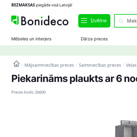
Skip
Skip
BEZMAKSAS
piegāde visā Latvijā!
to
to
navigation
content
Meklēt:
Meklēt
Izvēlne
Mēbeles un interjers
Dārza preces
Mājsaimniecības preces
Saimniecības preces
Veļas
/
/
/
Piekarināms plaukts ar 6 n
Preces kods:
26600