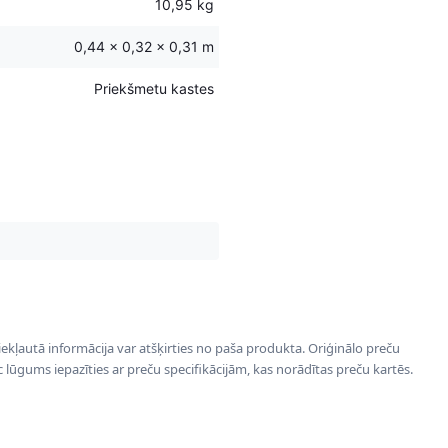
10,95 kg
0,44 × 0,32 × 0,31 m
Priekšmetu kastes
 iekļautā informācija var atšķirties no paša produkta. Oriģinālo preču
ēc lūgums iepazīties ar preču specifikācijām, kas norādītas preču kartēs.