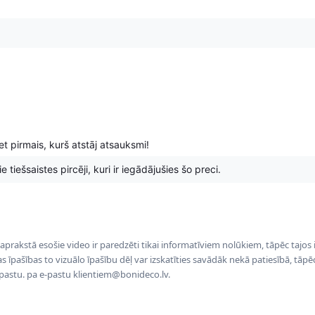
t pirmais, kurš atstāj atsauksmi!
 tiešsaistes pircēji, kuri ir iegādājušies šo preci.
 aprakstā esošie video ir paredzēti tikai informatīviem nolūkiem, tāpēc tajos
tas īpašības to vizuālo īpašību dēļ var izskatīties savādāk nekā patiesībā, tāp
-pastu. pa e-pastu klientiem@bonideco.lv.