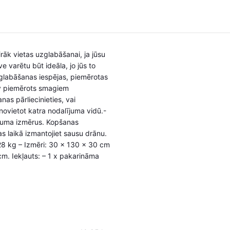
irāk vietas uzglabāšanai, ja jūsu
 varētu būt ideāla, jo jūs to
uzglabāšanas iespējas, piemērotas
av piemērots smagiem
as pārliecinieties, vai
 novietot katra nodalījuma vidū.-
dājuma izmērus. Kopšanas
s laikā izmantojiet sausu drānu.
,28 kg – Izmēri: 30 x 130 x 30 cm
cm. Iekļauts: – 1 x pakarināma