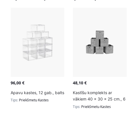
96,00
€
48,10
€
Apavu kastes, 12 gab., balts
Kastīšu komplekts ar
vākiem 40 x 30 x 25 cm., 6
Tips:
Priekšmetu Kastes
daļas, pelēkā krāsā
Tips:
Priekšmetu Kastes