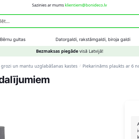
Sazinies ar mums
klientiem@bonideco.lv
Bērnu gultas
Datorgaldi, rakstāmgaldi, biroja galdi
Bezmaksas piegāde
visā Latvijā!
 grozi un mantu uzglabāšanas kastes
Piekarināms plaukts ar 6 
/
odalījumiem