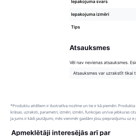
Iepakojuma svars
Iepakojuma izmēri
Tips
Atsauksmes
Vēl nav nevienas atsauksmes. Esie
Atsauksmes var uzrakstīt tikai tie
*Produktu attēliem ir ilustratīva nozīme un tie ir kā piemēri. Produkta
krāsas, uzraksti, parametri, izmēri, izmēri, funkcijas un/vai jebkuras ci
Ja jums ir kādi jautājumi, mēs vienmēr gaidām jūsu pieprasījumu uz e
Apmeklētāji interesējās arī par