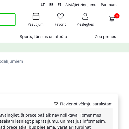
LT
EE
FI
Atstājiet ziņojumu
Par mums
0
Pasūtījumi
Favorīti
Pieslēgties
Sports, tūrisms un atpūta
Zoo preces
nodalījumiem
Pievienot vēlmju sarakstam
Atvainojiet, šī prece pašlaik nav noliktavā. Tomēr mēs
iesakām iesniegt pieprasījumu, un mēs jūs informēsim,
kad prece atkal būs pieejama. Varat arī turpināt