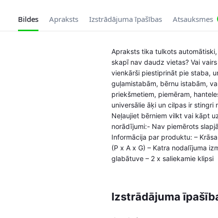
Bildes
Apraksts
Izstrādājuma īpašības
Atsauksmes
Apraksts tika tulkots automātiski,
skapī nav daudz vietas? Vai vairs
vienkārši piestiprināt pie staba, 
guļamistabām, bērnu istabām, va
priekšmetiem, piemēram, hanteles 
universālie āķi un cilpas ir sting
Neļaujiet bērniem vilkt vai kāpt 
norādījumi:- Nav piemērots slapjā
Informācija par produktu: – Krāsa
(P x A x G) – Katra nodalījuma iz
glabātuve – 2 x saliekamie klipsi
Izstrādājuma īpašīb