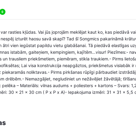
0
 var rasties kļūdas. Vai jūs joprojām meklējat kaut ko, kas piedāvā va
 nespēj izturēt haosu savā skapī? Tad šī Songmics pakarināmā krātuve
un ātri vien iegūstat papildu vietu glabāšanai. Tā piedāvā elastīgas 
nnas istabām, gaiteņiem, kempingiem, kajītēm…visur! Piezīmes:- n
un trausliem priekšmetiem, piemēram, stikla traukiem.- Pirms lietošan
ri nofiksētas; Lai visa konstrukcija neapgāztos, priekšmetus vislabāk ir
uz piekaramās noliktavas.- Pirms pirkšanas rūpīgi pārbaudiet izstrā
m drēbēm.- Nemazgājiet, negludiniet un nežāvējiet žāvētājā; tīrīšana
: pelēka – Materiāls: vilnas audums + poliesters + kartons – Svars: 1
mēri: 30 x 21 x 30 cm ( P x P x A)- Iepakojuma izmēri: 31 x 31 x 5,5 
as