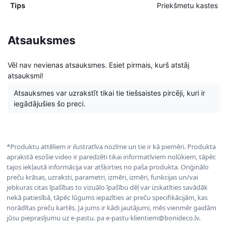
Tips
Priekšmetu kastes
Atsauksmes
Vēl nav nevienas atsauksmes. Esiet pirmais, kurš atstāj
atsauksmi!
Atsauksmes var uzrakstīt tikai tie tiešsaistes pircēji, kuri ir
iegādājušies šo preci.
*Produktu attēliem ir ilustratīva nozīme un tie ir kā piemēri. Produkta
aprakstā esošie video ir paredzēti tikai informatīviem nolūkiem, tāpēc
tajos iekļautā informācija var atšķirties no paša produkta. Oriģinālo
preču krāsas, uzraksti, parametri, izmēri, izmēri, funkcijas un/vai
jebkuras citas īpašības to vizuālo īpašību dēļ var izskatīties savādāk
nekā patiesībā, tāpēc lūgums iepazīties ar preču specifikācijām, kas
norādītas preču kartēs. Ja jums ir kādi jautājumi, mēs vienmēr gaidām
jūsu pieprasījumu uz e-pastu. pa e-pastu klientiem@bonideco.lv.