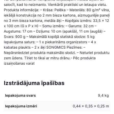
salocīt, kad to neizmanto. Vienkārši praktiski un ietaupa vietu.
Produkta informācija: – Krāsa: Pelēka – Materiāls: 80 g/m² vilna,
iekšējā konstrukcija no 2 mm bieza kartona, aizmugurējie paneļi
no 3 mm bieza kartona, metāla āķi – Kopējais izmērs: 33,5 x 12
x 100 cm (G x P x H) – Somu izmērs: – Garums: 32 cm –
Augstums: 17 cm – Dziļums: 10 cm (apakšā), 11 cm (augšā) –
Svars: 900 g – Maksimālā kopējā statiskā slodze: 5 kg
Iepakojuma saturs: – 1 x piekarināms organizators – 4 x
kabatas plaukts – 2 x āķi SONGMICS Piezīmes: –
Nepārsniedziet produkta maksimālo slodzi. – Neturiet produktu
zem ūdens. Tīriet to tikai ar mitru drānu.- Pēc produkta
izsaiņošanas varat
Izstrādājuma īpašības
Iepakojuma svars
9,4 kg
Iepakojuma izmēri
0,44 × 0,35 × 0,25 m