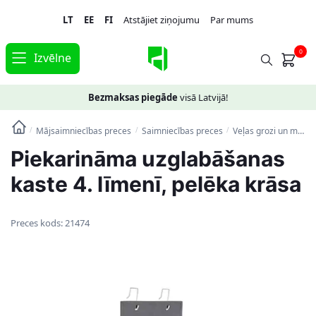
Skip
Skip
LT
EE
FI
Atstājiet ziņojumu
Par mums
to
to
navigation
content
0
Izvēlne
Bezmaksas piegāde
visā Latvijā!
Mājsaimniecības preces
Saimniecības preces
Veļas grozi un mantu uzglabāšanas kastes
/
/
/
Piekarināma uzglabāšanas
kaste 4. līmenī, pelēka krāsa
Preces kods:
21474