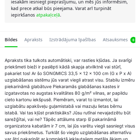
iesakām iesniegt pieprasījumu, un mēs jūs informēsim,
kad prece atkal būs pieejama. Varat arī turpināt
iepirkšanos
atpakaļceļā
.
Bildes
Apraksts
Izstrādājuma īpašības
Atsauksmes
0
Apraksts tika tulkots automātiski, var rasties kļūdas. Ja svarīgi
priekšmeti bieži ir paslēpti kādā skapja atvilktnē vai stūrī,
pakariet tos! Ar šo SONGMICS 33,5 x 12 x 100 cm (G x P x A)
uzglabāšanas sistēmu jūs varat viegli atrast visu. Stabilu izmēru
piekarināmā glabātuve Piekaramās glabāšanas kastes ir
izgatavotas no augstas kvalitātes 80 g/m² vilnas, ar papildu
cieto kartonu iekšpusē. Piemēram, varat to izmantot, lai
uzglabātu apakšveļu guļamistabā vai mazuļu lietas bērnu
istabā. Vai tas kļūst praktiskāks? Jūsu rutīnai nevajadzētu būt
sarežģītai, vai ne? Tāpēc attālums starp šī pakarināmā
organizatora kabatām ir 7 cm, lai jūs varētu viegli sasniegt visus
savus priekšmetus. Turklāt šo vieglo uzglabāšanas alternatīvu
var ātri pakarināt ar komplektā iekļautajiem metāla āķiem un