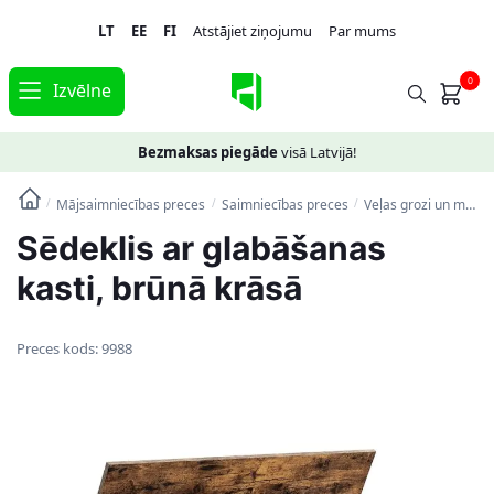
Skip
Skip
LT
EE
FI
Atstājiet ziņojumu
Par mums
to
to
navigation
content
0
Izvēlne
Bezmaksas piegāde
visā Latvijā!
Mājsaimniecības preces
Saimniecības preces
Veļas grozi un mantu uzglabāšanas kastes
/
/
/
Sēdeklis ar glabāšanas
kasti, brūnā krāsā
Preces kods:
9988