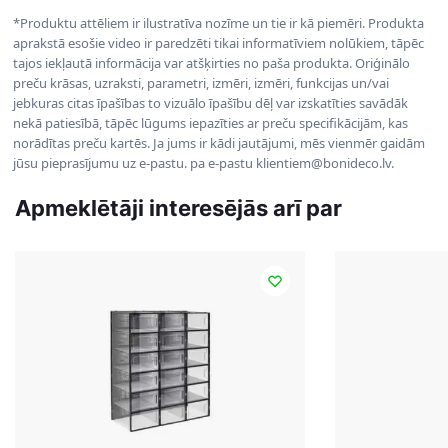
*Produktu attēliem ir ilustratīva nozīme un tie ir kā piemēri. Produkta
aprakstā esošie video ir paredzēti tikai informatīviem nolūkiem, tāpēc
tajos iekļautā informācija var atšķirties no paša produkta. Oriģinālo
preču krāsas, uzraksti, parametri, izmēri, izmēri, funkcijas un/vai
jebkuras citas īpašības to vizuālo īpašību dēļ var izskatīties savādāk
nekā patiesībā, tāpēc lūgums iepazīties ar preču specifikācijām, kas
norādītas preču kartēs. Ja jums ir kādi jautājumi, mēs vienmēr gaidām
jūsu pieprasījumu uz e-pastu. pa e-pastu klientiem@bonideco.lv.
Apmeklētāji interesējās arī par