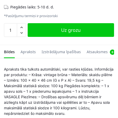
Piegādes laiks: 5-10 d. d.
*Pasūtījumu termiņi ir provizoriski
Sēdeklis
Uz grozu
ar
glabāšanas
kasti,
brūnā
Bildes
Apraksts
Izstrādājuma īpašības
Atsauksmes
0
krāsā
daudzums
Apraksts tika tulkots automātiski, var rasties kļūdas. Informācija
par produktu: – Krāsa: vintage brūna – Materiāls: skaidu plātne
– Izmērs: 100 x 40 x 46 cm (G x P x A) – Svars: 19,5 kg –
Maksimālā statiskā slodze: 100 kg Piegādes komplekts: – 1 x
apavu sols – 1 x piederumu iepakojums – 1 x instrukcija
VASAGLE Piezīmes: – Drošības apsvērumu dēļ bērniem ir
aizliegts kāpt uz izstrādājuma vai spēlēties ar to – Apavu sola
maksimālā statiskā slodze ir 100 kilogrami. Lūdzu,
nepārsniedziet šo maksimālo svaru.