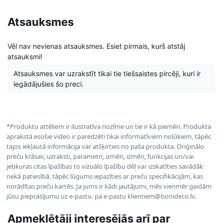
Atsauksmes
Vēl nav nevienas atsauksmes. Esiet pirmais, kurš atstāj
atsauksmi!
Atsauksmes var uzrakstīt tikai tie tiešsaistes pircēji, kuri ir
iegādājušies šo preci.
*Produktu attēliem ir ilustratīva nozīme un tie ir kā piemēri. Produkta
aprakstā esošie video ir paredzēti tikai informatīviem nolūkiem, tāpēc
tajos iekļautā informācija var atšķirties no paša produkta. Oriģinālo
preču krāsas, uzraksti, parametri, izmēri, izmēri, funkcijas un/vai
jebkuras citas īpašības to vizuālo īpašību dēļ var izskatīties savādāk
nekā patiesībā, tāpēc lūgums iepazīties ar preču specifikācijām, kas
norādītas preču kartēs. Ja jums ir kādi jautājumi, mēs vienmēr gaidām
jūsu pieprasījumu uz e-pastu. pa e-pastu klientiem@bonideco.lv.
Apmeklētāji interesējās arī par