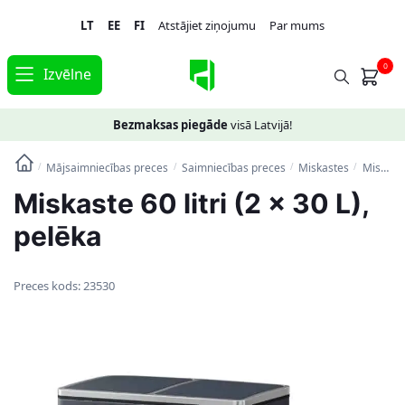
Skip
Skip
LT
EE
FI
Atstājiet ziņojumu
Par mums
to
to
navigation
content
0
Izvēlne
Bezmaksas piegāde
visā Latvijā!
Mājsaimniecības preces
Saimniecības preces
Miskastes
Miskaste 60 litri (2 x 30 L), pelēka
/
/
/
/
Miskaste 60 litri (2 x 30 L),
pelēka
Preces kods:
23530