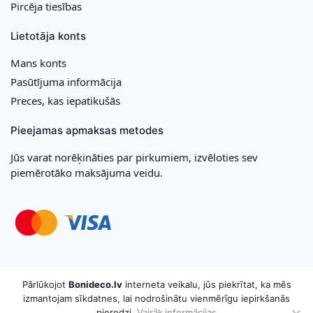
Pircēja tiesības
Lietotāja konts
Mans konts
Pasūtījuma informācija
Preces, kas iepatikušās
Pieejamas apmaksas metodes
Jūs varat norēķināties par pirkumiem, izvēloties sev
piemērotāko maksājuma veidu.
Copyright © 2026 MB „Bonideco“. Visas tiesības aizsargātas
Pārlūkojot
Bonideco.lv
interneta veikalu, jūs piekrītat, ka mēs
izmantojam sīkdatnes, lai nodrošinātu vienmērīgu iepirkšanās
pieredzi.
Vairāk informācijas