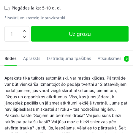
Piegādes laiks: 5-10 d. d.
*Pasūtījumu termiņi ir provizoriski
Miskaste
Uz grozu
60
litri
(2
x
Bildes
Apraksts
Izstrādājuma īpašības
Atsauksmes
0
30
L),
Apraksts tika tulkots automātiski, var rasties kļūdas. Pārstrāde
pelēka
var būt vienkārša Izmantojot šo pedāļa tvertni ar 2 atsevišķiem
daudzums
nodalījumiem, jūs varat viegli šķirot atkritumus, piemēram,
lūžņus un organiskos atkritumus. Viss, kas jums jādara, ir
jānospiež pedālis un jāizmet atkritumi iekšējā tvertnē. Jums pat
nav jāpieskaras miskastei ar roku – tas nodrošina higiēnu.
Pakaišu kaste “Suņiem un bērniem droša” Vai jūsu suns bieži
rakās pa pakaišu kasti? Vai jūsu mazie bieži sniedzas pēc
atvērta trauka? Ja tā, jūs, iespējams, vēlaties to pārtraukt. Šeit