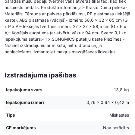
parādās mūsu pedāļu tvertne! Vāks atveras tikai tad, kad tiek
nospiests pedālis. Produkta informācija:- Krāsa: Dūmu pelēka-
Materiāls: Tērauds ar pulvera pārklājumu, PP plastmasa (iekšējā
kaste), ABS plastmasa (vāciņš)- Izmērs: 58,6 x 32 x 65 cm (G
x P x A)- Iekšējās tvertnes izmērs: 27 x 27 x 58,5 cm (G x P x
A)- Kopējais augstums (ar atvērtu vāku): 94 cm- Svars: 9,1 kg
Iepakojuma saturs:- 1 x SONGMICS putekļu kaste Piezīmes:-
Notīriet izstrādājumu ar mīkstu, mitru drānu un, ja
nepieciešams, izmantojiet maigus mazgāšanas līdzekļus.
Izstrādājuma īpašības
Iepakojuma svars
13,8 kg
Iepakojuma izmēri
0,76 × 0,64 × 0,42 m
Tips
Miskastes
CE marķējums
Nav norādīts