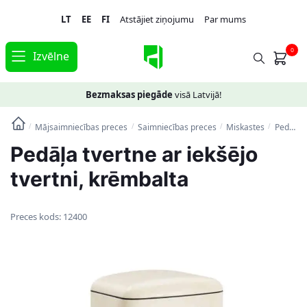
Skip
Skip
LT
EE
FI
Atstājiet ziņojumu
Par mums
to
to
navigation
content
0
Izvēlne
Bezmaksas piegāde
visā Latvijā!
Mājsaimniecības preces
Saimniecības preces
Miskastes
Pedāļa tvertne ar iekšējo tvertni, krēmbalta
/
/
/
/
Pedāļa tvertne ar iekšējo
tvertni, krēmbalta
Preces kods:
12400