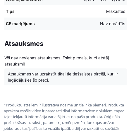
Tips
Miskastes
CE marķējums
Nav norādīts
Atsauksmes
Vēl nav nevienas atsauksmes. Esiet pirmais, kurš atstāj
atsauksmi!
Atsauksmes var uzrakstīt tikai tie tiešsaistes pircēji, kuri ir
iegādājušies šo preci.
*Produktu attēliem ir ilustratīva nozīme un tie ir kā piemēri. Produkta
aprakstā esošie video ir paredzēti tikai informatīviem nolūkiem, tāpēc
tajos iekļautā informācija var atšķirties no paša produkta. Oriģinālo
preču krāsas, uzraksti, parametri, izmēri, izmēri, funkcijas un/vai
jebkuras citas īpašības to vizuālo īpašību dēļ var izskatīties savādāk