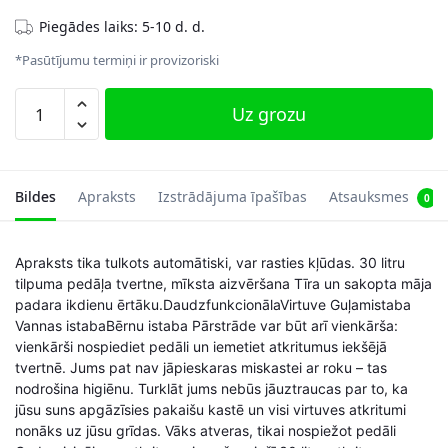
Piegādes laiks: 5-10 d. d.
*Pasūtījumu termiņi ir provizoriski
Pedāļa
Uz grozu
tvertne
ar
iekšējo
tvertni,
Bildes
Apraksts
Izstrādājuma īpašības
Atsauksmes
0
krēmbalta
daudzums
Apraksts tika tulkots automātiski, var rasties kļūdas. 30 litru
tilpuma pedāļa tvertne, mīksta aizvēršana Tīra un sakopta māja
padara ikdienu ērtāku.DaudzfunkcionālaVirtuve Guļamistaba
Vannas istabaBērnu istaba Pārstrāde var būt arī vienkārša:
vienkārši nospiediet pedāli un iemetiet atkritumus iekšējā
tvertnē. Jums pat nav jāpieskaras miskastei ar roku – tas
nodrošina higiēnu. Turklāt jums nebūs jāuztraucas par to, ka
jūsu suns apgāzīsies pakaišu kastē un visi virtuves atkritumi
nonāks uz jūsu grīdas. Vāks atveras, tikai nospiežot pedāli