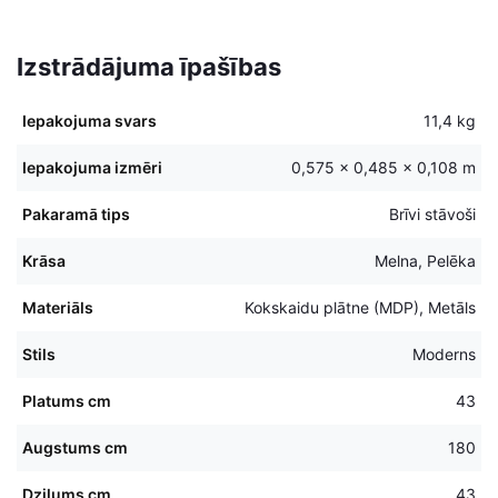
Izstrādājuma īpašības
Iepakojuma svars
11,4 kg
Iepakojuma izmēri
0,575 × 0,485 × 0,108 m
Pakaramā tips
Brīvi stāvoši
Krāsa
Melna, Pelēka
Materiāls
Kokskaidu plātne (MDP), Metāls
Stils
Moderns
Platums cm
43
Augstums cm
180
Dziļums cm
43