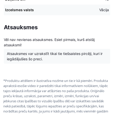
Izcelsmes valsts
Vācija
Atsauksmes
Vēl nav nevienas atsauksmes. Esiet pirmais, kurš atstāj
atsauksmi!
Atsauksmes var uzrakstīt tikai tie tiešsaistes pircēji, kuri ir
iegādājušies šo preci.
*Produktu attēliem ir ilustratīva nozīme un tie ir kā piemēri. Produkta
aprakstā esošie video ir paredzēti tikai informatīviem nolūkiem, tāpēc
tajos iekļautā informācija var atšķirties no paša produkta. Oriģinālo
preču krāsas, uzraksti, parametri, izmēri, izmēri, funkcijas un/vai
jebkuras citas īpašības to vizuālo īpašību dēļ var izskatīties savādāk
nekā patiesībā, tāpēc lūgums iepazīties ar preču specifikācijām, kas
norādītas preču kartēs. Ja jums ir kādi jautājumi, mēs vienmēr gaidām