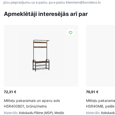
jūsu pieprasījumu uz e-pastu. pa e-pastu klientiem@bonideco.lv.
Apmeklētāji interesējās arī par
72,31
€
70,01
€
Mēteļu pakaramais un apavu sols
Mēteļu pakaramai
HSR400B01, brūns/melns
HSR40MB, pelēk
Materiāls:
Kokskaidu Plātne (MDP), Metāls
Materiāls:
Kokskaidu