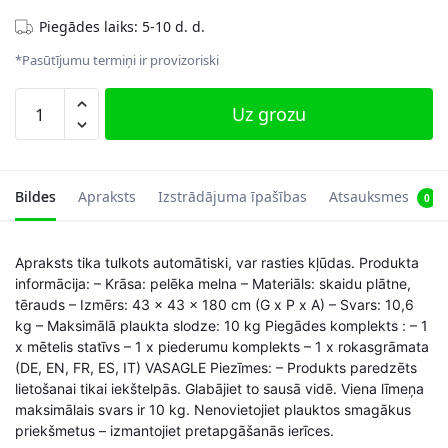
Piegādes laiks: 5-10 d. d.
*Pasūtījumu termiņi ir provizoriski
Mēteļu
Uz grozu
pakaramais,
pelēks/melns
daudzums
Bildes
Apraksts
Izstrādājuma īpašības
Atsauksmes
0
Apraksts tika tulkots automātiski, var rasties kļūdas. Produkta
informācija: – Krāsa: pelēka melna – Materiāls: skaidu plātne,
tērauds – Izmērs: 43 x 43 x 180 cm (G x P x A) – Svars: 10,6
kg – Maksimālā plaukta slodze: 10 kg Piegādes komplekts : – 1
x mētelis statīvs – 1 x piederumu komplekts – 1 x rokasgrāmata
(DE, EN, FR, ES, IT) VASAGLE Piezīmes: – Produkts paredzēts
lietošanai tikai iekštelpās. Glabājiet to sausā vidē. Viena līmeņa
maksimālais svars ir 10 kg. Nenovietojiet plauktos smagākus
priekšmetus – izmantojiet pretapgāšanās ierīces.