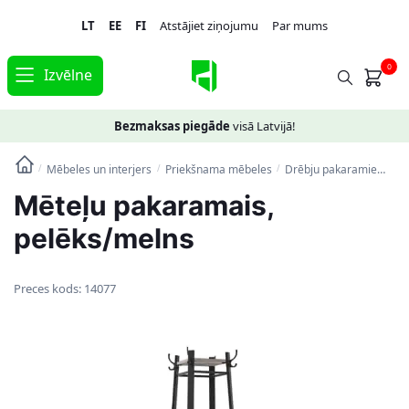
Skip
Skip
LT
EE
FI
Atstājiet ziņojumu
Par mums
to
to
navigation
content
0
Izvēlne
Bezmaksas piegāde
visā Latvijā!
Mēbeles un interjers
Priekšnama mēbeles
Drēbju pakaramie
Mēt
/
/
/
Mēteļu pakaramais,
pelēks/melns
Preces kods:
14077