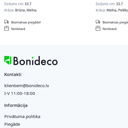
Dziļums cm:
33.7
Dziļums cm:
33.7
Krāsa:
Brūna, Melna
Krāsa:
Melna, Pelēk
Bezmaksas piegāde!
Bezmaksas piegā
Noliktavā
Noliktavā
Kontakti
klientiem@bonideco.lv
I-V 11:00-18:00
Informācija
Privātuma politika
Piegāde