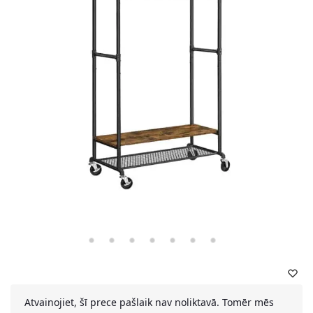
Atvainojiet, šī prece pašlaik nav noliktavā. Tomēr mēs