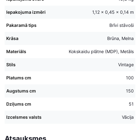
Iepakojuma izmēri
1,12 × 0,45 × 0,14 m
Pakaramā tips
Brīvi stāvoši
Krāsa
Brūna, Melna
Materiāls
Kokskaidu plātne (MDP), Metāls
Stils
Vintage
Platums cm
100
Augstums cm
150
Dziļums cm
51
Izcelsmes valsts
Vācija
Atsauksmes