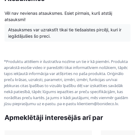
Vēl nav nevienas atsauksmes. Esiet pirmais, kurš atstāj
atsauksmi!
Atsauksmes var uzrakstīt tikai tie tiešsaistes pircēji, kuri ir
iegādājušies šo preci.
*Produktu attēliem ir ilustratīva nozīme un tie ir kā piemēri. Produkta
aprakstā esošie video ir paredzēti tikai informatīviem nolūkiem, tāpēc
tajos iekļautā informācija var atšķirties no paša produkta. Oriģinālo
preču krāsas, uzraksti, parametri, izmēri, izmēri, funkcijas un/vai
jebkuras citas īpašības to vizuālo īpašību dēļ var izskatīties savādāk
nekā patiesībā, tāpēc lūgums iepazīties ar preču specifikācijām, kas
norādītas preču kartēs. Ja jums ir kādi jautājumi, mēs vienmēr gaidām
jūsu pieprasījumu uz e-pastu. pa e-pastu klientiem@bonideco.lv.
Apmeklētāji interesējās arī par