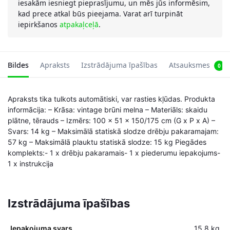
iesakām iesniegt pieprasījumu, un mēs jūs informēsim,
kad prece atkal būs pieejama. Varat arī turpināt
iepirkšanos
atpakaļceļā
.
Bildes
Apraksts
Izstrādājuma īpašības
Atsauksmes
0
Apraksts tika tulkots automātiski, var rasties kļūdas. Produkta
informācija: – Krāsa: vintage brūni melna – Materiāls: skaidu
plātne, tērauds – Izmērs: 100 x 51 x 150/175 cm (G x P x A) –
Svars: 14 kg – Maksimālā statiskā slodze drēbju pakaramajam:
57 kg – Maksimālā plauktu statiskā slodze: 15 kg Piegādes
komplekts:- 1 x drēbju pakaramais- 1 x piederumu iepakojums-
1 x instrukcija
Izstrādājuma īpašības
Iepakojuma svars
15,8 kg