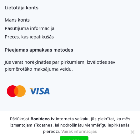
Lietotāja konts
Mans konts
Pasūtījuma informācija
Preces, kas iepatikušās
Pieejamas apmaksas metodes
Jūs varat norēķināties par pirkumiem, izvēloties sev
piemērotāko maksājuma veidu.
Copyright © 2026 MB „Bonideco“. Visas tiesības aizsargātas
Pārlūkojot
Bonideco.lv
interneta veikalu, jūs piekrītat, ka mēs
izmantojam sīkdatnes, lai nodrošinātu vienmērīgu iepirkšanās
pieredzi.
Vairāk informācijas