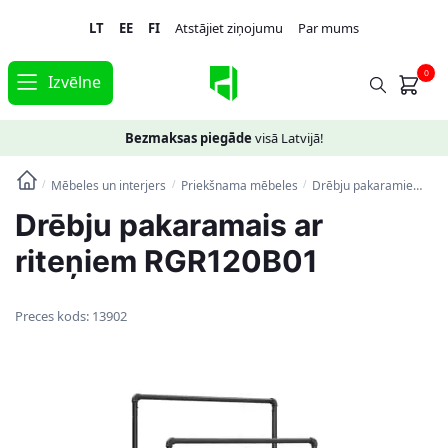
Skip
Skip
LT
EE
FI
Atstājiet ziņojumu
Par mums
to
to
navigation
content
0
Izvēlne
Bezmaksas piegāde
visā Latvijā!
Mēbeles un interjers
Priekšnama mēbeles
Drēbju pakaramie
Drē
/
/
/
Drēbju pakaramais ar
riteņiem RGR120B01
Preces kods:
13902