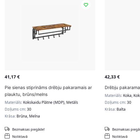
41,17
€
42,33
€
Pie sienas stiprināms drēbju pakaramais ar
Drēbju pakaramai
plauktu, brūns/melns
Materiāls:
Koka, Kok
Materiāls:
Kokskaidu Plātne (MDP), Metāls
Dziļums cm:
30
Dziļums cm:
30
Krāsa:
Balta
Krāsa:
Brūna, Melna
Bezmaksas piegāde!
Bezmaksas piegā
Noliktavā
Noliktavā