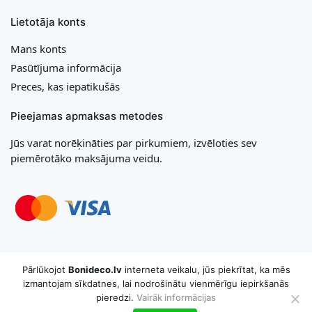
Lietotāja konts
Mans konts
Pasūtījuma informācija
Preces, kas iepatikušās
Pieejamas apmaksas metodes
Jūs varat norēķināties par pirkumiem, izvēloties sev
piemērotāko maksājuma veidu.
Copyright © 2026 MB „Bonideco“. Visas tiesības aizsargātas
Pārlūkojot
Bonideco.lv
interneta veikalu, jūs piekrītat, ka mēs
izmantojam sīkdatnes, lai nodrošinātu vienmērīgu iepirkšanās
pieredzi.
Vairāk informācijas