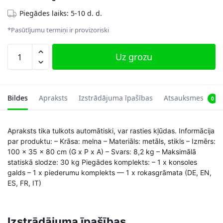
Piegādes laiks: 5-10 d. d.
*Pasūtījumu termiņi ir provizoriski
Konsoles
Uz grozu
galds
ar
rūdīta
stikla
Bildes
Apraksts
Izstrādājuma īpašības
Atsauksmes
0
galda
virsmu
Apraksts tika tulkots automātiski, var rasties kļūdas. Informācija
daudzums
par produktu: – Krāsa: melna – Materiāls: metāls, stikls – Izmērs:
100 x 35 x 80 cm (G x P x A) – Svars: 8,2 kg – Maksimālā
statiskā slodze: 30 kg Piegādes komplekts: – 1 x konsoles
galds – 1 x piederumu komplekts — 1 x rokasgrāmata (DE, EN,
ES, FR, IT)
Izstrādājuma īpašības