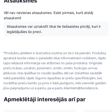
Atsauksmes
Vēl nav nevienas atsauksmes. Esiet pirmais, kurš atstāj
atsauksmi!
Atsauksmes var uzrakstīt tikai tie tiešsaistes pircēji, kuri ir
iegādājušies šo preci.
*Produktu attēliem ir ilustratīva nozīme un tie ir kā piemēri. Produkta
aprakstā esošie video ir paredzēti tikai informatīviem nolūkiem, tāpēc
tajos iekļautā informācija var atšķirties no paša produkta. Oriģinālo
preču krāsas, uzraksti, parametri, izmēri, izmēri, funkcijas un/vai
jebkuras citas īpašības to vizuālo īpašību dēļ var izskatīties savādāk
nekā patiesībā, tāpēc lūgums iepazīties ar preču specifikācijām, kas
norādītas preču kartēs. Ja jums ir kādi jautājumi, mēs vienmēr gaidām
jūsu pieprasījumu uz e-pastu. pa e-pastu klientiem@bonideco.lv.
Apmeklētāji interesējās arī par