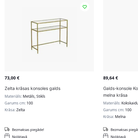
73,00
€
89,64
€
Zelta krāsas konsoles galds
Galds-konsole K
melna krāsa
Materiāls:
Metāls, Stikls
Garums cm:
100
Materiāls:
Kokskaidu
Krāsa:
Zelta
Garums cm:
100
Krāsa:
Melna
Bezmaksas piegāde!
Bezmaksas piegā
Noliktavā
Noliktavā