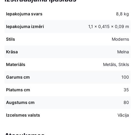
Iepakojuma svars
8,8 kg
Iepakojuma izmēri
1,1 × 0,415 × 0,09 m
Stils
Moderns
Krāsa
Melna
Materiāls
Metāls, Stikls
Garums cm
100
Platums cm
35
Augstums cm
80
Izcelsmes valsts
Vācija