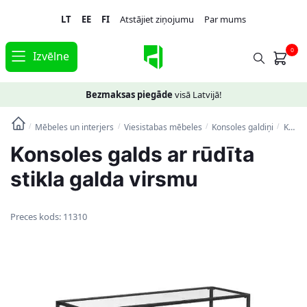
Skip
Skip
LT
EE
FI
Atstājiet ziņojumu
Par mums
to
to
navigation
content
0
Izvēlne
Bezmaksas piegāde
visā Latvijā!
Mēbeles un interjers
Viesistabas mēbeles
Konsoles galdiņi
Konsoles galds ar rūdīta stikla galda virsmu
/
/
/
/
Konsoles galds ar rūdīta
stikla galda virsmu
Preces kods:
11310