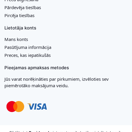
Pārdevēja tiesības
Pircēja tiesības
Lietotāja konts
Mans konts
Pasūtījuma informācija
Preces, kas iepatikušās
Pieejamas apmaksas metodes
Jūs varat norēķināties par pirkumiem, izvēloties sev
piemērotāko maksājuma veidu.
Copyright © 2026 MB „Bonideco“. Visas tiesības aizsargātas