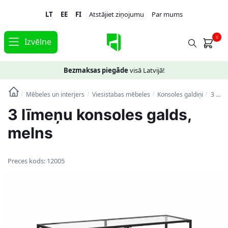
Skip
Skip
LT
EE
FI
Atstājiet ziņojumu
Par mums
to
to
navigation
content
0
Izvēlne
Bezmaksas piegāde
visā Latvijā!
Mēbeles un interjers
Viesistabas mēbeles
Konsoles galdiņi
3 līmeņu konsoles galds, melns
/
/
/
/
3 līmeņu konsoles galds,
melns
Preces kods:
12005