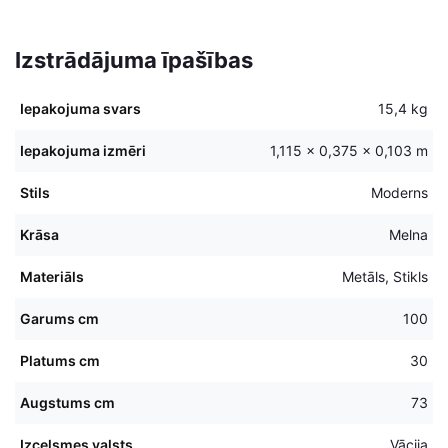
Izstrādājuma īpašības
Iepakojuma svars
15,4 kg
Iepakojuma izmēri
1,115 × 0,375 × 0,103 m
Stils
Moderns
Krāsa
Melna
Materiāls
Metāls, Stikls
Garums cm
100
Platums cm
30
Augstums cm
73
Izcelsmes valsts
Vācija