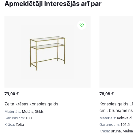
Apmeklētāji interesējās arī par
73,00
€
78,08
€
Zelta krāsas konsoles galds
Konsoles galds 
cm., brūns/melns
Materiāls:
Metāls, Stikls
Garums cm:
100
Materiāls:
Kokskaidu
Krāsa:
Zelta
Garums cm:
101.5
Krāsa:
Brūna, Melna