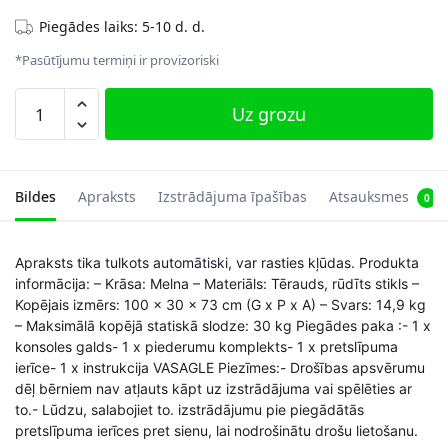
Piegādes laiks: 5-10 d. d.
*Pasūtījumu termiņi ir provizoriski
3
Uz grozu
līmeņu
konsoles
galds,
melns
Bildes
Apraksts
Izstrādājuma īpašības
Atsauksmes
0
daudzums
Apraksts tika tulkots automātiski, var rasties kļūdas. Produkta
informācija: – Krāsa: Melna – Materiāls: Tērauds, rūdīts stikls –
Kopējais izmērs: 100 x 30 x 73 cm (G x P x A) – Svars: 14,9 kg
– Maksimālā kopējā statiskā slodze: 30 kg Piegādes paka :- 1 x
konsoles galds- 1 x piederumu komplekts- 1 x pretslīpuma
ierīce- 1 x instrukcija VASAGLE Piezīmes:- Drošības apsvērumu
dēļ bērniem nav atļauts kāpt uz izstrādājuma vai spēlēties ar
to.- Lūdzu, salabojiet to. izstrādājumu pie piegādātās
pretslīpuma ierīces pret sienu, lai nodrošinātu drošu lietošanu.