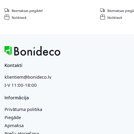
Bezmaksas piegāde!
Bezmaksas piegā
Noliktavā
Noliktavā
Kontakti
klientiem@bonideco.lv
I-V 11:00-18:00
Informācija
Privātuma politika
Piegāde
Apmaksa
Preču atgriešana