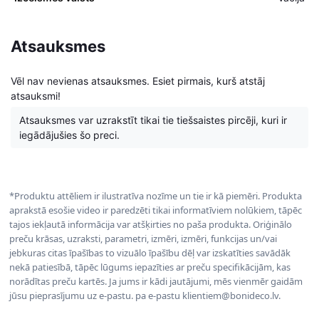
Atsauksmes
Vēl nav nevienas atsauksmes. Esiet pirmais, kurš atstāj
atsauksmi!
Atsauksmes var uzrakstīt tikai tie tiešsaistes pircēji, kuri ir
iegādājušies šo preci.
*Produktu attēliem ir ilustratīva nozīme un tie ir kā piemēri. Produkta
aprakstā esošie video ir paredzēti tikai informatīviem nolūkiem, tāpēc
tajos iekļautā informācija var atšķirties no paša produkta. Oriģinālo
preču krāsas, uzraksti, parametri, izmēri, izmēri, funkcijas un/vai
jebkuras citas īpašības to vizuālo īpašību dēļ var izskatīties savādāk
nekā patiesībā, tāpēc lūgums iepazīties ar preču specifikācijām, kas
norādītas preču kartēs. Ja jums ir kādi jautājumi, mēs vienmēr gaidām
jūsu pieprasījumu uz e-pastu. pa e-pastu klientiem@bonideco.lv.