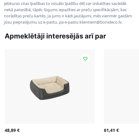
jebkuras citas īpašības to vizuālo īpašību dēļ var izskatīties savādāk
nekā patiesībā, tāpēc lūgums iepazīties ar preču specifikācijām, kas
norādītas preču kartēs. Ja jums ir kādi jautājumi, mēs vienmēr gaidām
jūsu pieprasījumu uz e-pastu. pa e-pastu klientiem@bonideco.lv.
Apmeklētāji interesējās arī par
48,89
€
61,41
€