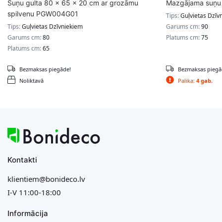
Suņu gulta 80 x 65 x 20 cm ar grozāmu
Mazgājama suņu 
spilvenu PGW004G01
Tips:
Guļvietas Dzīv
Tips:
Guļvietas Dzīvniekiem
Garums cm:
90
Garums cm:
80
Platums cm:
75
Platums cm:
65
Bezmaksas piegāde!
Bezmaksas piegā
Noliktavā
Palika:
4 gab.
Kontakti
klientiem@bonideco.lv
I-V 11:00-18:00
Informācija