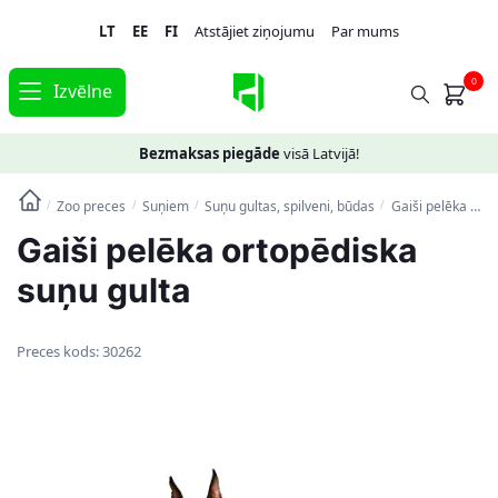
Skip
Skip
LT
EE
FI
Atstājiet ziņojumu
Par mums
to
to
navigation
content
0
Izvēlne
Bezmaksas piegāde
visā Latvijā!
Zoo preces
Suņiem
Suņu gultas, spilveni, būdas
Gaiši pelēka ortopēdiska suņu gulta
/
/
/
/
Gaiši pelēka ortopēdiska
suņu gulta
Preces kods:
30262