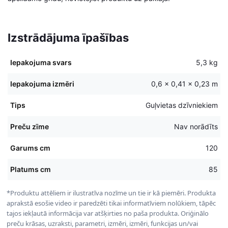
Izstrādājuma īpašības
Iepakojuma svars
5,3 kg
Iepakojuma izmēri
0,6 × 0,41 × 0,23 m
Tips
Guļvietas dzīvniekiem
Preču zīme
Nav norādīts
Garums cm
120
Platums cm
85
*Produktu attēliem ir ilustratīva nozīme un tie ir kā piemēri. Produkta
aprakstā esošie video ir paredzēti tikai informatīviem nolūkiem, tāpēc
tajos iekļautā informācija var atšķirties no paša produkta. Oriģinālo
preču krāsas, uzraksti, parametri, izmēri, izmēri, funkcijas un/vai