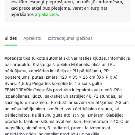
iesakām iesniegt pieprasījumu, un mēs jūs informēsim,
kad prece atkal būs pieejama. Varat arī turpināt
iepirkšanos
atpakaļceļā
.
Bildes
Apraksts
Izstrādājuma īpašības
Apraksts tika tulkots automātiski, var rasties kļūdas. Informācija
par produktu: Krāsa: gaiši pelēka Materiāls: plīša ar TPU
pārklājumu, zamšādas imitācija ar PU pārklājumu, PP
polsterējums, putas Izmērs: 120 x 85 x 25 cm (G x P x A)
Svars: 4,8 kg Piegādes komplekts: 1 x suns gulta
FEANDREAPiezīmes: Šis produkts ir iepakots vakuumā. Pēc
izpakošanas, lūdzu, sakratiet un atstājiet 48-72 stundas, lai
sasniegtu pilnu izmēru. Produkti ar šuvēm var atšķirties 2-3 cm
no mūsu mērījumiem. Izmēriet savu četrkājaino draugu, lai
pārliecinātos, ka šī suņu gulta atbilst viņu izmēram. Glabājiet
produktu tālāk no siltuma avotiem, kuru temperatūra ir 40℃ un
augstāka, piemēram, B. radiatori, prom. Ja izmantojat
apsildāmo grīdu, novietojiet produktu uz paklāja.