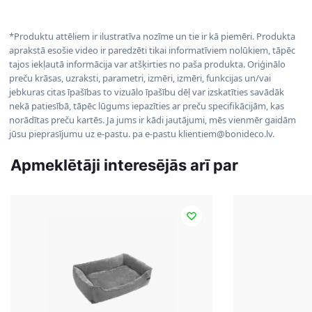
*Produktu attēliem ir ilustratīva nozīme un tie ir kā piemēri. Produkta
aprakstā esošie video ir paredzēti tikai informatīviem nolūkiem, tāpēc
tajos iekļautā informācija var atšķirties no paša produkta. Oriģinālo
preču krāsas, uzraksti, parametri, izmēri, izmēri, funkcijas un/vai
jebkuras citas īpašības to vizuālo īpašību dēļ var izskatīties savādāk
nekā patiesībā, tāpēc lūgums iepazīties ar preču specifikācijām, kas
norādītas preču kartēs. Ja jums ir kādi jautājumi, mēs vienmēr gaidām
jūsu pieprasījumu uz e-pastu. pa e-pastu klientiem@bonideco.lv.
Apmeklētāji interesējās arī par