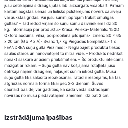
jūsu četrkājainais draugs jūtas labi aizsargāts visapkārt. Pirmām
kārtām augstās sienas un lielisks polsterējums novērš caurvēju
vai aukstas grīdas. Vai jūsu sunim joprojām trūkst omulīgas
gultas? – Tad iedod viņam šo suņu somu dzīvniekiem līdz 30
kg. Informācija par produktu:- Krāsa: Pelēka- Materiāls: 150D
Oxford audums, vilna, polipropilēna pildījums- Izmērs: 80 x 65
x 20 cm (G x P x A)- Svars: 1,7 kg Piegādes komplekts:- 1 x
FEANDREA suņu gulta Piezīmes :- Neglabājiet produktu tiešos
saules staros un nenovietojiet to mitrā vidē. – Produkts nedrīkst
nonākt saskarē ar asiem priekšmetiem. – Šo produktu ieteicams
mazgāt ar rokām. – Suņu gulta nav košļājamā rotaļlieta jūsu
četrkājainajiem draugiem; neļaujiet sunim iekost gultā. Mūsu
suņu gulta tiks salocīta iepakošanai. Tātad ir iespējams, ka tas
atgriežas normālā formā tikai pēc 2-3 dienām. Šuves
caurlaidības dēļ var gadīties, ka šāda veida izstrādājumi
novirzās no mūsu piedāvātajiem izmēriem līdz pat 3 cm.
Izstrādājuma īpašības