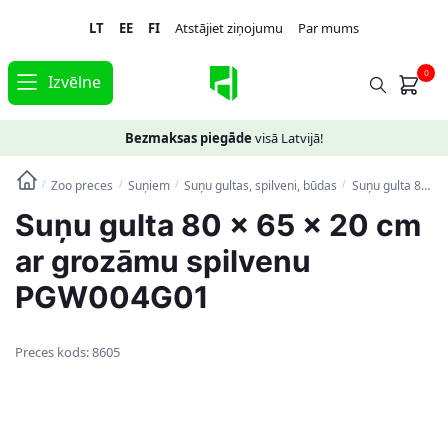
Skip
Skip
LT
EE
FI
Atstājiet ziņojumu
Par mums
to
to
navigation
content
0
Izvēlne
Bezmaksas piegāde
visā Latvijā!
Zoo preces
Suņiem
Suņu gultas, spilveni, būdas
Suņu gulta 80 x 65 x 20 cm ar grozāmu spilvenu PGW004G01
/
/
/
/
Suņu gulta 80 x 65 x 20 cm
ar grozāmu spilvenu
PGW004G01
Preces kods:
8605