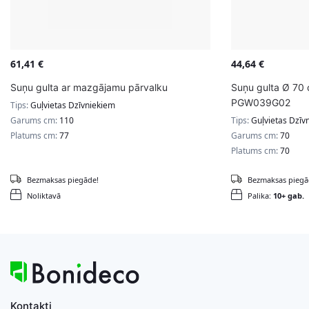
61,41
€
44,64
€
Suņu gulta ar mazgājamu pārvalku
Suņu gulta Ø 70 
PGW039G02
Tips:
Guļvietas Dzīvniekiem
Garums cm:
110
Tips:
Guļvietas Dzīv
Platums cm:
77
Garums cm:
70
Platums cm:
70
Bezmaksas piegāde!
Bezmaksas piegā
Noliktavā
Palika:
10+ gab.
Kontakti