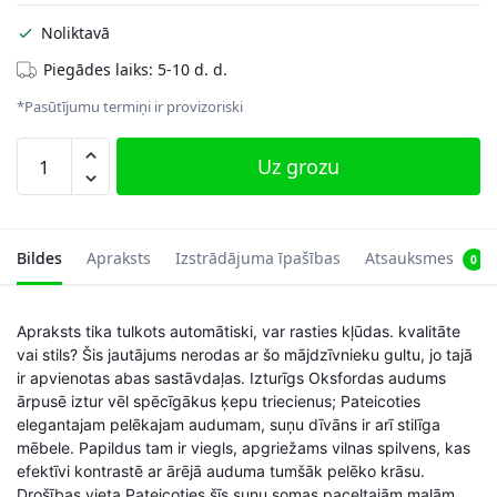
Noliktavā
Piegādes laiks: 5-10 d. d.
*Pasūtījumu termiņi ir provizoriski
Suņu
Uz grozu
gulta
80
x
65
Bildes
Apraksts
Izstrādājuma īpašības
Atsauksmes
0
x
20
Apraksts tika tulkots automātiski, var rasties kļūdas. kvalitāte
cm
vai stils? Šis jautājums nerodas ar šo mājdzīvnieku gultu, jo tajā
ar
ir apvienotas abas sastāvdaļas. Izturīgs Oksfordas audums
grozāmu
ārpusē iztur vēl spēcīgākus ķepu triecienus; Pateicoties
spilvenu
elegantajam pelēkajam audumam, suņu dīvāns ir arī stilīga
PGW004G01
mēbele. Papildus tam ir viegls, apgriežams vilnas spilvens, kas
daudzums
efektīvi kontrastē ar ārējā auduma tumšāk pelēko krāsu.
Drošības vieta Pateicoties šīs suņu somas paceltajām malām,