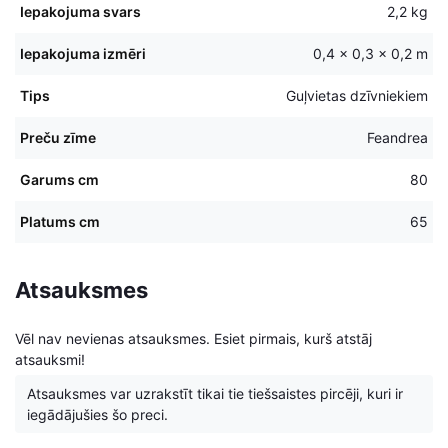
Iepakojuma svars
2,2 kg
Iepakojuma izmēri
0,4 × 0,3 × 0,2 m
Tips
Guļvietas dzīvniekiem
Preču zīme
Feandrea
Garums cm
80
Platums cm
65
Atsauksmes
Vēl nav nevienas atsauksmes. Esiet pirmais, kurš atstāj
atsauksmi!
Atsauksmes var uzrakstīt tikai tie tiešsaistes pircēji, kuri ir
iegādājušies šo preci.