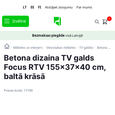
Skip
Skip
LT
EE
FI
Atstājiet ziņojumu
Par mums
to
to
navigation
content
0
Izvēlne
Bezmaksas piegāde
visā Latvijā!
Mēbeles un interjers
Viesistabas mēbeles
TV galdiņi
Betona dizaina TV galds Focus RTV 155x37x40 cm, baltā krāsā
/
/
/
/
Betona dizaina TV galds
Focus RTV 155x37x40 cm,
baltā krāsā
Preces kods:
17199