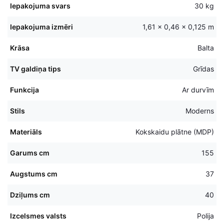
Iepakojuma svars
30 kg
Iepakojuma izmēri
1,61 × 0,46 × 0,125 m
Krāsa
Balta
TV galdiņa tips
Grīdas
Funkcija
Ar durvīm
Stils
Moderns
Materiāls
Kokskaidu plātne (MDP)
Garums cm
155
Augstums cm
37
Dziļums cm
40
Izcelsmes valsts
Polija