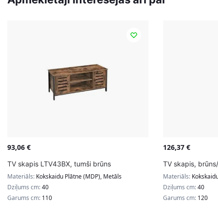
93,06
€
126,37
€
TV skapis LTV43BX, tumši brūns
TV skapis, brūns
Materiāls:
Kokskaidu Plātne (MDP), Metāls
Materiāls:
Kokskaidu
Dziļums cm:
40
Dziļums cm:
40
Garums cm:
110
Garums cm:
120