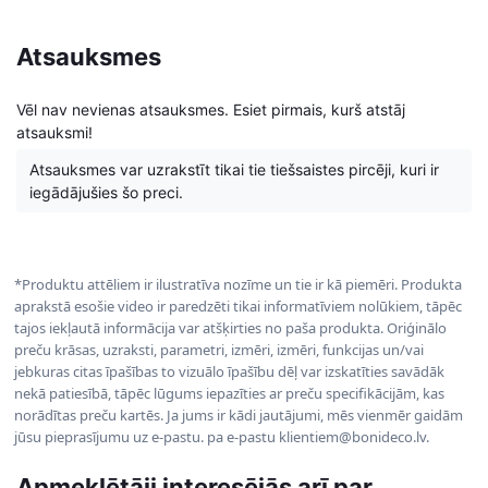
Atsauksmes
Vēl nav nevienas atsauksmes. Esiet pirmais, kurš atstāj
atsauksmi!
Atsauksmes var uzrakstīt tikai tie tiešsaistes pircēji, kuri ir
iegādājušies šo preci.
*Produktu attēliem ir ilustratīva nozīme un tie ir kā piemēri. Produkta
aprakstā esošie video ir paredzēti tikai informatīviem nolūkiem, tāpēc
tajos iekļautā informācija var atšķirties no paša produkta. Oriģinālo
preču krāsas, uzraksti, parametri, izmēri, izmēri, funkcijas un/vai
jebkuras citas īpašības to vizuālo īpašību dēļ var izskatīties savādāk
nekā patiesībā, tāpēc lūgums iepazīties ar preču specifikācijām, kas
norādītas preču kartēs. Ja jums ir kādi jautājumi, mēs vienmēr gaidām
jūsu pieprasījumu uz e-pastu. pa e-pastu klientiem@bonideco.lv.
Apmeklētāji interesējās arī par