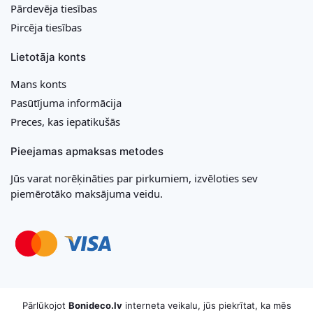
Pārdevēja tiesības
Pircēja tiesības
Lietotāja konts
Mans konts
Pasūtījuma informācija
Preces, kas iepatikušās
Pieejamas apmaksas metodes
Jūs varat norēķināties par pirkumiem, izvēloties sev
piemērotāko maksājuma veidu.
Copyright © 2026 MB „Bonideco“. Visas tiesības aizsargātas
Pārlūkojot
Bonideco.lv
interneta veikalu, jūs piekrītat, ka mēs