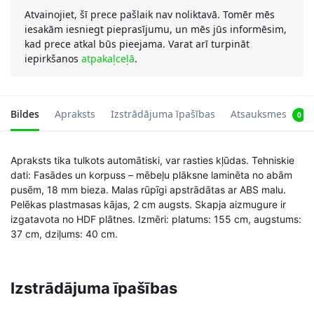
Atvainojiet, šī prece pašlaik nav noliktavā. Tomēr mēs
iesakām iesniegt pieprasījumu, un mēs jūs informēsim,
kad prece atkal būs pieejama. Varat arī turpināt
iepirkšanos
atpakaļceļā
.
Bildes
Apraksts
Izstrādājuma īpašības
Atsauksmes
0
Apraksts tika tulkots automātiski, var rasties kļūdas. Tehniskie
dati: Fasādes un korpuss – mēbeļu plāksne laminēta no abām
pusēm, 18 mm bieza. Malas rūpīgi apstrādātas ar ABS malu.
Pelēkas plastmasas kājas, 2 cm augsts. Skapja aizmugure ir
izgatavota no HDF plātnes. Izmēri: platums: 155 cm, augstums:
37 cm, dziļums: 40 cm.
Izstrādājuma īpašības