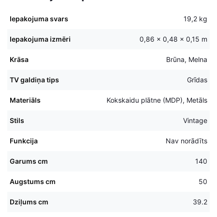
Iepakojuma svars
19,2 kg
Iepakojuma izmēri
0,86 × 0,48 × 0,15 m
Krāsa
Brūna, Melna
TV galdiņa tips
Grīdas
Materiāls
Kokskaidu plātne (MDP), Metāls
Stils
Vintage
Funkcija
Nav norādīts
Garums cm
140
Augstums cm
50
Dziļums cm
39.2