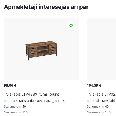
Apmeklētāji interesējās arī par
93,06
€
104,59
€
TV skapis LTV43BX, tumši brūns
TV skapis LTV02
Materiāls:
Kokskaidu Plātne (MDP), Metāls
Materiāls:
Kokskaidu
Dziļums cm:
40
Dziļums cm:
40
Garums cm:
110
Garums cm:
140