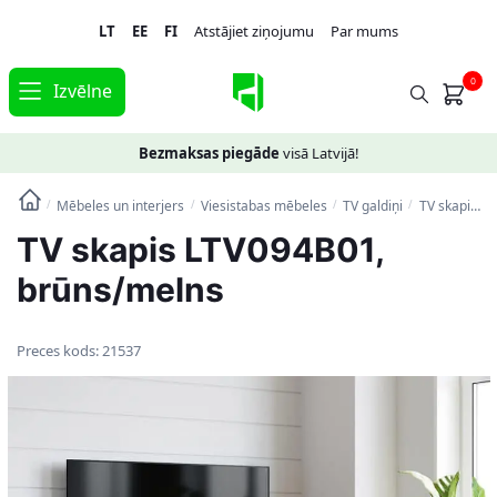
Skip
Skip
LT
EE
FI
Atstājiet ziņojumu
Par mums
to
to
navigation
content
0
Izvēlne
Bezmaksas piegāde
visā Latvijā!
Mēbeles un interjers
Viesistabas mēbeles
TV galdiņi
TV skapis LTV094B01, brūns/melns
/
/
/
/
TV skapis LTV094B01,
brūns/melns
Preces kods:
21537