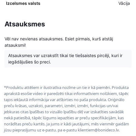
Izcelsmes valsts
Vācija
Atsauksmes
Vēl nav nevienas atsauksmes. Esiet pirmais, kurš atstāj
atsauksmi!
Atsauksmes var uzrakstīt tikai tie tiešsaistes pircēji, kuri ir
iegādājušies šo preci.
*Produktu attēliem ir ilustratīva nozīme un tie ir kā piemēri. Produkta
aprakstā esošie video ir paredzēti tikai informatīviem nolūkiem, tāpēc
tajos iekļautā informācija var atšķirties no paša produkta. Oriģinālo
preču krāsas, uzraksti, parametri, izmēri, izmēri, funkcijas un/vai
jebkuras citas īpašības to vizuālo īpašību dēļ var izskatīties savādāk
nekā patiesībā, tāpēc lūgums iepazīties ar preču specifikācijām, kas
norādītas preču kartēs. Ja jums ir kādi jautājumi, mēs vienmēr gaidām
jūsu pieprasījumu uz e-pastu. pa e-pastu klientiem@bonideco.lv.