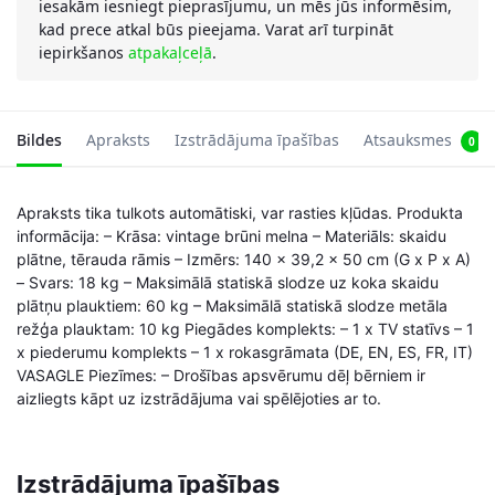
iesakām iesniegt pieprasījumu, un mēs jūs informēsim,
kad prece atkal būs pieejama. Varat arī turpināt
iepirkšanos
atpakaļceļā
.
Bildes
Apraksts
Izstrādājuma īpašības
Atsauksmes
0
Apraksts tika tulkots automātiski, var rasties kļūdas. Produkta
informācija: – Krāsa: vintage brūni melna – Materiāls: skaidu
plātne, tērauda rāmis – Izmērs: 140 x 39,2 x 50 cm (G x P x A)
– Svars: 18 kg – Maksimālā statiskā slodze uz koka skaidu
plātņu plauktiem: 60 kg – Maksimālā statiskā slodze metāla
režģa plauktam: 10 kg Piegādes komplekts: – 1 x TV statīvs – 1
x piederumu komplekts – 1 x rokasgrāmata (DE, EN, ES, FR, IT)
VASAGLE Piezīmes: – Drošības apsvērumu dēļ bērniem ir
aizliegts kāpt uz izstrādājuma vai spēlējoties ar to.
Izstrādājuma īpašības