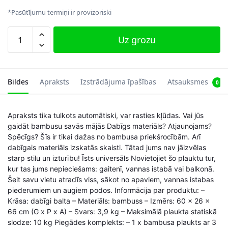
*Pasūtījumu termiņi ir provizoriski
3
Uz grozu
līmeņu
bambusa
plaukts
daudzums
Bildes
Apraksts
Izstrādājuma īpašības
Atsauksmes
0
Apraksts tika tulkots automātiski, var rasties kļūdas. Vai jūs
gaidāt bambusu savās mājās Dabīgs materiāls? Atjaunojams?
Spēcīgs? Šīs ir tikai dažas no bambusa priekšrocībām. Arī
dabīgais materiāls izskatās skaisti. Tātad jums nav jāizvēlas
starp stilu un izturību! Īsts universāls Novietojiet šo plauktu tur,
kur tas jums nepieciešams: gaitenī, vannas istabā vai balkonā.
Šeit savu vietu atradīs viss, sākot no apaviem, vannas istabas
piederumiem un augiem podos. Informācija par produktu: –
Krāsa: dabīgi balta – Materiāls: bambuss – Izmērs: 60 x 26 x
66 cm (G x P x A) – Svars: 3,9 kg – Maksimālā plaukta statiskā
slodze: 10 kg Piegādes komplekts: – 1 x bambusa plaukts ar 3