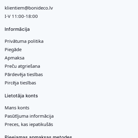
klientiem@bonideco.lv
I-V 11:00-18:00
Informācija
Privātuma politika
Piegāde
Apmaksa
Preču atgriešana
Pārdevēja tiesības
Pircēja tiesības
Lietotāja konts
Mans konts
Pasūtījuma informācija
Preces, kas iepatikušās
Pieejamas apmaksas metodes