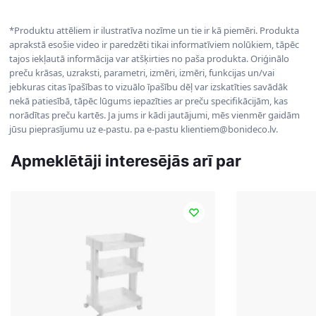
*Produktu attēliem ir ilustratīva nozīme un tie ir kā piemēri. Produkta
aprakstā esošie video ir paredzēti tikai informatīviem nolūkiem, tāpēc
tajos iekļautā informācija var atšķirties no paša produkta. Oriģinālo
preču krāsas, uzraksti, parametri, izmēri, izmēri, funkcijas un/vai
jebkuras citas īpašības to vizuālo īpašību dēļ var izskatīties savādāk
nekā patiesībā, tāpēc lūgums iepazīties ar preču specifikācijām, kas
norādītas preču kartēs. Ja jums ir kādi jautājumi, mēs vienmēr gaidām
jūsu pieprasījumu uz e-pastu. pa e-pastu klientiem@bonideco.lv.
Apmeklētāji interesējās arī par