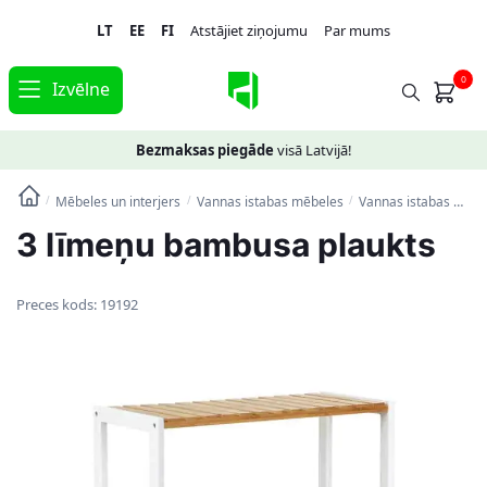
Skip
Skip
LT
EE
FI
Atstājiet ziņojumu
Par mums
to
to
navigation
content
0
Izvēlne
Bezmaksas piegāde
visā Latvijā!
Mēbeles un interjers
Vannas istabas mēbeles
Vannas istabas plaukti
/
/
/
3 līmeņu bambusa plaukts
Preces kods:
19192