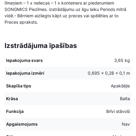
līmeņiem – 1 x neliecas – 1 x konteiners ar piederumiem
SONGMICS Piezīmes. izstrādājumu uz ilgu laiku Periods mitrā
vidē.- Bērniem aizliegts kāpt uz preces vai spēlēties ar to
Preces apraksts.
Izstrādājuma īpašības
Iepakojuma svars
3,65 kg
Iepakojuma izmēri
0,695 × 0,28 × 0,1 m
Skapīša tips
Apakšējie
Krāsa
Balta
Funkcija
Brīvi stāvoši
Apgaismojums
Nav