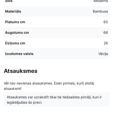
Stils
Moderns
Materiāls
Bambuss
Platums cm
60
Augstums cm
66
Dziļums cm
26
Izcelsmes valsts
Vācija
Atsauksmes
Vēl nav nevienas atsauksmes. Esiet pirmais, kurš atstāj
atsauksmi!
Atsauksmes var uzrakstīt tikai tie tiešsaistes pircēji, kuri ir
iegādājušies šo preci.