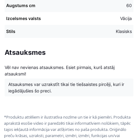
Augstums cm
60
Izcelsmes valsts
Vācija
Stils
Klasisks
Atsauksmes
Vēl nav nevienas atsauksmes. Esiet pirmais, kurš atstāj
atsauksmi!
Atsauksmes var uzrakstīt tikai tie tiešsaistes pircēji, kuri ir
iegādājušies šo preci.
*Produktu attēliem ir ilustratīva nozīme un tie ir kā piemēri. Produkta
aprakstā esošie video ir paredzēti tikai informatīviem nolūkiem, tāpēc
tajos iekļautā informācija var atšķirties no paša produkta. Oriģinālo
preču krāsas, uzraksti, parametri, izmēri, izmēri, funkcijas un/vai