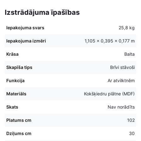
Izstrādājuma īpašības
Iepakojuma svars
25,8 kg
Iepakojuma izmēri
1,105 × 0,395 × 0,177 m
Krāsa
Balta
Skapīša tips
Brīvi stāvoši
Funkcija
Ar atvilktnēm
Materiāls
Kokšķiedru plātne (MDF)
Skats
Nav norādīts
Platums cm
102
Dziļums cm
30