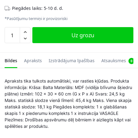
Piegādes laiks: 5-10 d. d.
*Pasūtījumu termiņi ir provizoriski
Rotaļu
Uz grozu
skapis
bērnu
istabai,
balts
Bildes
Apraksts
Izstrādājuma īpašības
Atsauksmes
0
daudzums
Apraksts tika tulkots automātiski, var rasties kļūdas. Produkta
informācija: Krāsa: Balta Materiāls: MDF (vidēja blīvuma šķiedru
plātne) Izmēri: 102 x 30 x 60 cm (G x P x A) Svars: 24,5 kg
Maks. statiskā slodze vienā līmenī: 45,4 kg Maks. Viena skapja
statiskā slodze: 18,1 kg Piegādes komplekts: 1 x glabāšanas
skapis 1 x piederumu komplekts 1 x instrukcija VASAGLE
Piezīmes: Drošības apsvērumu dēļ bērniem ir aizliegts kāpt vai
spēlēties ar produktu.