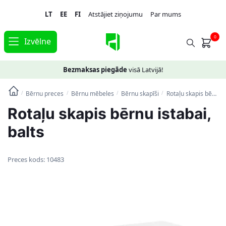
Skip
Skip
LT
EE
FI
Atstājiet ziņojumu
Par mums
to
to
navigation
content
0
Izvēlne
Bezmaksas piegāde
visā Latvijā!
Bērnu preces
Bērnu mēbeles
Bērnu skapīši
Rotaļu skapis bērnu istabai, balts
/
/
/
/
Rotaļu skapis bērnu istabai,
balts
Preces kods:
10483