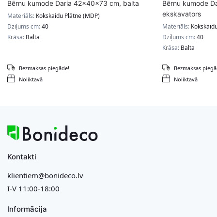
Bērnu kumode Daria 42x40x73 cm, balta
Bērnu kumode D
ekskavators
Materiāls:
Kokskaidu Plātne (MDP)
Dziļums cm:
40
Materiāls:
Kokskaidu
Krāsa:
Balta
Dziļums cm:
40
Krāsa:
Balta
Bezmaksas piegāde!
Bezmaksas piegā
Noliktavā
Noliktavā
Kontakti
klientiem@bonideco.lv
I-V 11:00-18:00
Informācija