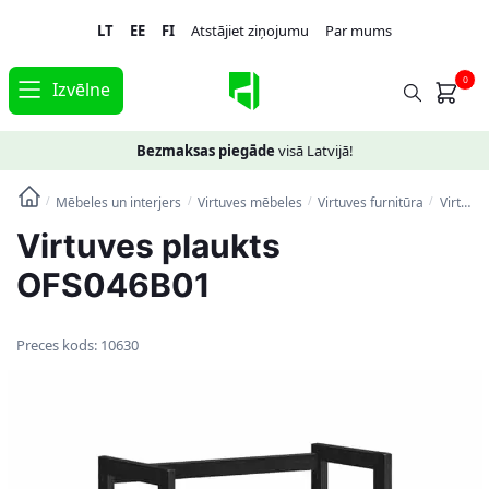
Skip
Skip
LT
EE
FI
Atstājiet ziņojumu
Par mums
to
to
navigation
content
0
Izvēlne
Bezmaksas piegāde
visā Latvijā!
Mēbeles un interjers
Virtuves mēbeles
Virtuves furnitūra
Virtuves plaukts OFS046B01
/
/
/
/
Virtuves plaukts
OFS046B01
Preces kods:
10630