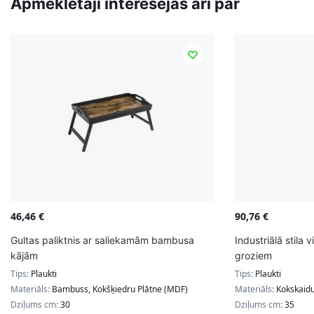
Apmeklētāji interesējās arī par
46,46
€
90,76
€
Gultas paliktnis ar saliekamām bambusa
Industriālā stila v
kājām
groziem
Tips:
Plaukti
Tips:
Plaukti
Materiāls:
Bambuss, Kokšķiedru Plātne (MDF)
Materiāls:
Kokskaidu
Dziļums cm:
30
Dziļums cm:
35