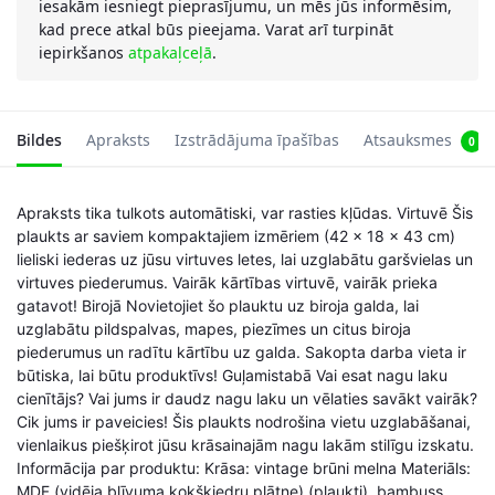
iesakām iesniegt pieprasījumu, un mēs jūs informēsim,
kad prece atkal būs pieejama. Varat arī turpināt
iepirkšanos
atpakaļceļā
.
Bildes
Apraksts
Izstrādājuma īpašības
Atsauksmes
0
Apraksts tika tulkots automātiski, var rasties kļūdas. Virtuvē Šis
plaukts ar saviem kompaktajiem izmēriem (42 x 18 x 43 cm)
lieliski iederas uz jūsu virtuves letes, lai uzglabātu garšvielas un
virtuves piederumus. Vairāk kārtības virtuvē, vairāk prieka
gatavot! Birojā Novietojiet šo plauktu uz biroja galda, lai
uzglabātu pildspalvas, mapes, piezīmes un citus biroja
piederumus un radītu kārtību uz galda. Sakopta darba vieta ir
būtiska, lai būtu produktīvs! Guļamistabā Vai esat nagu laku
cienītājs? Vai jums ir daudz nagu laku un vēlaties savākt vairāk?
Cik jums ir paveicies! Šis plaukts nodrošina vietu uzglabāšanai,
vienlaikus piešķirot jūsu krāsainajām nagu lakām stilīgu izskatu.
Informācija par produktu: Krāsa: vintage brūni melna Materiāls:
MDF (vidēja blīvuma kokšķiedru plātne) (plaukti), bambuss