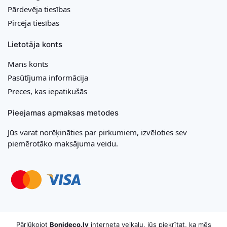
Pārdevēja tiesības
Pircēja tiesības
Lietotāja konts
Mans konts
Pasūtījuma informācija
Preces, kas iepatikušās
Pieejamas apmaksas metodes
Jūs varat norēķināties par pirkumiem, izvēloties sev
piemērotāko maksājuma veidu.
Copyright © 2026 MB „Bonideco“. Visas tiesības aizsargātas
Pārlūkojot
Bonideco.lv
interneta veikalu, jūs piekrītat, ka mēs