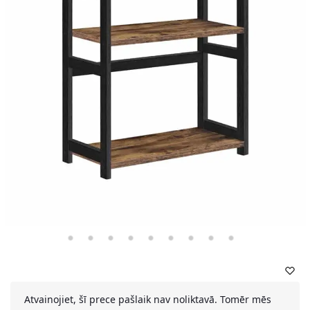
Atvainojiet, šī prece pašlaik nav noliktavā. Tomēr mēs