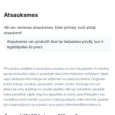
Atsauksmes
Vēl nav nevienas atsauksmes. Esiet pirmais, kurš atstāj
atsauksmi!
Atsauksmes var uzrakstīt tikai tie tiešsaistes pircēji, kuri ir
iegādājušies šo preci.
*Produktu attēliem ir ilustratīva nozīme un tie ir kā piemēri. Produkta
aprakstā esošie video ir paredzēti tikai informatīviem nolūkiem, tāpēc
tajos iekļautā informācija var atšķirties no paša produkta. Oriģinālo
preču krāsas, uzraksti, parametri, izmēri, izmēri, funkcijas un/vai
jebkuras citas īpašības to vizuālo īpašību dēļ var izskatīties savādāk
nekā patiesībā, tāpēc lūgums iepazīties ar preču specifikācijām, kas
norādītas preču kartēs. Ja jums ir kādi jautājumi, mēs vienmēr gaidām
jūsu pieprasījumu uz e-pastu. pa e-pastu klientiem@bonideco.lv.