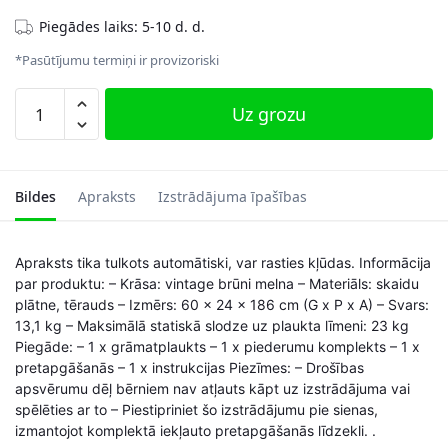
Piegādes laiks: 5-10 d. d.
*Pasūtījumu termiņi ir provizoriski
Vintage
Uz grozu
plaukts,
dabīgā
krāsā
daudzums
Bildes
Apraksts
Izstrādājuma īpašības
Apraksts tika tulkots automātiski, var rasties kļūdas. Informācija
par produktu: – Krāsa: vintage brūni melna – Materiāls: skaidu
plātne, tērauds – Izmērs: 60 x 24 x 186 cm (G x P x A) – Svars:
13,1 kg – Maksimālā statiskā slodze uz plaukta līmeni: 23 kg
Piegāde: – 1 x grāmatplaukts – 1 x piederumu komplekts – 1 x
pretapgāšanās – 1 x instrukcijas Piezīmes: – Drošības
apsvērumu dēļ bērniem nav atļauts kāpt uz izstrādājuma vai
spēlēties ar to – Piestipriniet šo izstrādājumu pie sienas,
izmantojot komplektā iekļauto pretapgāšanās līdzekli. .