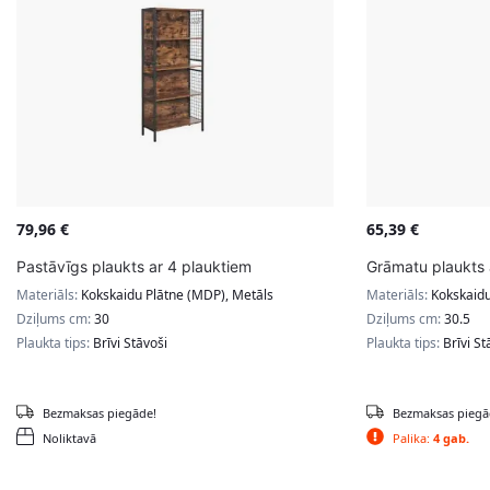
79,96
€
65,39
€
Pastāvīgs plaukts ar 4 plauktiem
Grāmatu plaukts 
Materiāls:
Kokskaidu Plātne (MDP), Metāls
Materiāls:
Kokskaidu
Dziļums cm:
30
Dziļums cm:
30.5
Plaukta tips:
Brīvi Stāvoši
Plaukta tips:
Brīvi St
Bezmaksas piegāde!
Bezmaksas piegā
Noliktavā
Palika:
4 gab.