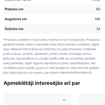
Platums cm
60
Augstums cm
186
Dziļums cm
24
*Produktu attēliem ir ilustratīva nozīme un tie ir kā piemēri. Produkta
aprakstā esošie video ir paredzēti tikai informatīviem nolūkiem, tāpēc
tajos iekļautā informācija var atšķirties no paša produkta. Oriģinālo
preču krāsas, uzraksti, parametri, izmēri, izmēri, funkcijas un/vai
jebkuras citas īpašības to vizuālo īpašību dēļ var izskatīties savādāk
nekā patiesībā, tāpēc lūgums iepazīties ar preču specifikācijām, kas
norādītas preču kartēs. Ja jums ir kādi jautājumi, mēs vienmēr gaidām
jūsu pieprasījumu uz e-pastu. pa e-pastu klientiem@bonideco.lv.
Apmeklētāji interesējās arī par