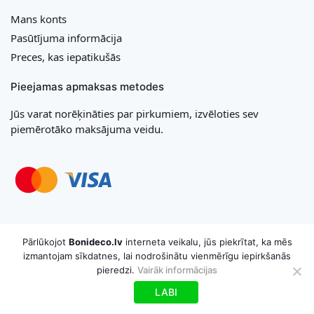
Mans konts
Pasūtījuma informācija
Preces, kas iepatikušās
Pieejamas apmaksas metodes
Jūs varat norēķināties par pirkumiem, izvēloties sev
piemērotāko maksājuma veidu.
Copyright © 2026 MB „Bonideco“. Visas tiesības aizsargātas
Pārlūkojot
Bonideco.lv
interneta veikalu, jūs piekrītat, ka mēs
izmantojam sīkdatnes, lai nodrošinātu vienmērīgu iepirkšanās
pieredzi.
Vairāk informācijas
LABI
Uz grozu