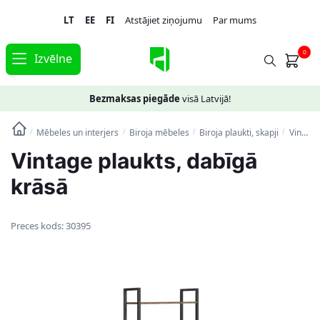
Skip
Skip
LT
EE
FI
Atstājiet ziņojumu
Par mums
to
to
navigation
content
0
Izvēlne
Bezmaksas piegāde
visā Latvijā!
Mēbeles un interjers
Biroja mēbeles
Biroja plaukti, skapji
Vintage plaukts, dabīgā krāsā
/
/
/
/
Vintage plaukts, dabīgā
krāsā
Preces kods:
30395