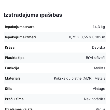
Izstrādājuma īpašības
Iepakojuma svars
14,3 kg
Iepakojuma izmēri
0,75 × 0,55 × 0,102 m
Krāsa
Dabiska
Plaukta tips
Brīvi stāvoši
Funkcija
Atvērts
Materiāls
Kokskaidu plātne (MDP), Metāls
Stils
Vintage
Preču zīme
Nav norādīts
Izcelsmes valsts
Vācija