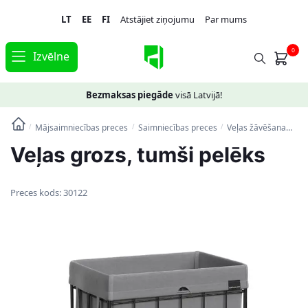
Skip
Skip
LT
EE
FI
Atstājiet ziņojumu
Par mums
to
to
navigation
content
0
Izvēlne
Bezmaksas piegāde
visā Latvijā!
Mājsaimniecības preces
Saimniecības preces
Veļas žāvēšana
Veļ
/
/
/
Veļas grozs, tumši pelēks
Preces kods:
30122