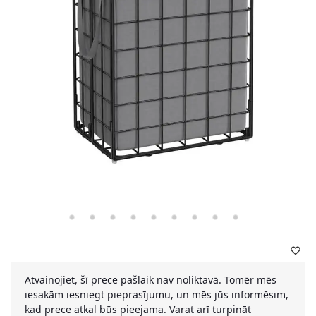
Atvainojiet, šī prece pašlaik nav noliktavā. Tomēr mēs
iesakām iesniegt pieprasījumu, un mēs jūs informēsim,
kad prece atkal būs pieejama. Varat arī turpināt