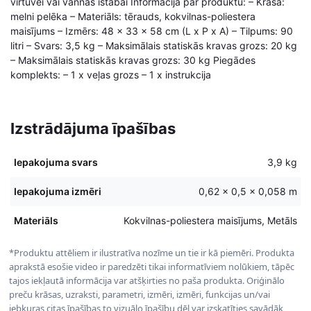
virtuvei vai vannas istabai Informācija par produktu: – Krāsa:
melni pelēka – Materiāls: tērauds, kokvilnas-poliestera
maisījums – Izmērs: 48 x 33 x 58 cm (L x P x A) – Tilpums: 90
litri – Svars: 3,5 kg – Maksimālais statiskās kravas grozs: 20 kg
– Maksimālais statiskās kravas grozs: 30 kg Piegādes
komplekts: – 1 x veļas grozs – 1 x instrukcija
Izstrādājuma īpašības
Iepakojuma svars
3,9 kg
Iepakojuma izmēri
0,62 × 0,5 × 0,058 m
Materiāls
Kokvilnas-poliestera maisījums, Metāls
*Produktu attēliem ir ilustratīva nozīme un tie ir kā piemēri. Produkta
aprakstā esošie video ir paredzēti tikai informatīviem nolūkiem, tāpēc
tajos iekļautā informācija var atšķirties no paša produkta. Oriģinālo
preču krāsas, uzraksti, parametri, izmēri, izmēri, funkcijas un/vai
jebkuras citas īpašības to vizuālo īpašību dēļ var izskatīties savādāk