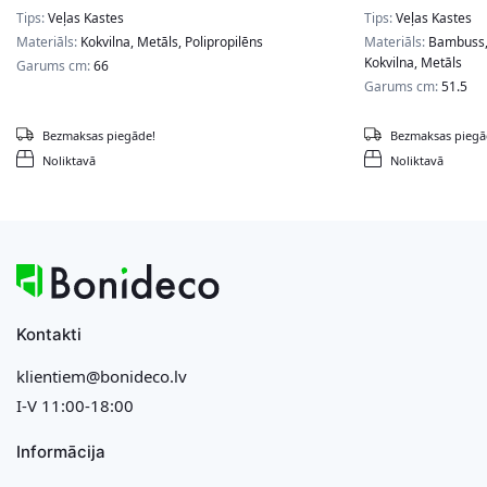
Tips:
Veļas Kastes
Tips:
Veļas Kastes
Materiāls:
Kokvilna, Metāls, Polipropilēns
Materiāls:
Bambuss, 
Kokvilna, Metāls
Garums cm:
66
Garums cm:
51.5
Bezmaksas piegāde!
Bezmaksas piegā
Noliktavā
Noliktavā
Kontakti
klientiem@bonideco.lv
I-V 11:00-18:00
Informācija