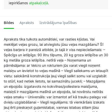
iepirkšanos
atpakaļceļā
.
Bildes
Apraksts
Izstrādājuma īpašības
Apraksts tika tulkots automātiski, var rasties kļūdas. Vai
meklējat veļas grozu, lai atvieglotu jūsu veļas mazgāšanu? Šī
veļas barjera ir pareizā atbilde, jo tajā ir viss nepieciešamais: –
Spēcīgs un ietilpīgs: 90 litru tilpums, 20 kg groza ietilpība un 30
kg metāla groza ietilpība. netīrā veļa – Noņemama un
pārnēsājama: ar Velcro un rokturiem jūs varat viegli noņemt
maisiņu un ievietot to veļas mašīnā – Viegli saliekams un ietaupīt
vietu: salokāmā konstrukcija ļauj viegli salikt somu vai uzglabāt
to stūrī, kad netiek lietots, lai samazinātu jucekli; – Mazgājams
un elpojošs: izgatavots no kokvilnas/poliestera maisījuma,
maisiņš ir mazgājams mašīnā un elpojošs, lai novērstu netīrās
veļas smaku – Universāls: var izmantot arī kā trauku palagu vai
dvieļu uzglabāšanai – Viegli regulējams: tā vienkāršais izskats
ļauj ērti pieskaņot guļamistabai, vannas istabas stilam jūsu