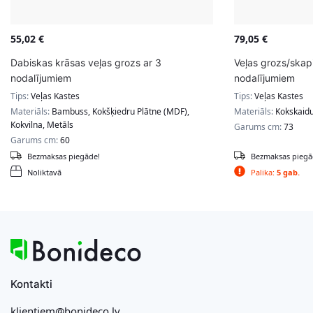
55,02
€
79,05
€
Dabiskas krāsas veļas grozs ar 3
Veļas grozs/skap
nodalījumiem
nodalījumiem
Tips:
Veļas Kastes
Tips:
Veļas Kastes
Materiāls:
Bambuss, Kokšķiedru Plātne (MDF),
Materiāls:
Kokskaidu
Kokvilna, Metāls
Garums cm:
73
Garums cm:
60
Bezmaksas piegāde!
Bezmaksas piegā
Noliktavā
Palika:
5 gab.
Kontakti
klientiem@bonideco.lv