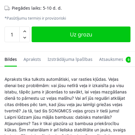
Piegādes laiks: 5-10 d. d.
*Pasūtījumu termiņi ir provizoriski
Veļas
Uz grozu
grozs
100
L
bambuss,
Bildes
Apraksts
Izstrādājuma īpašības
Atsauksmes
0
brūns
daudzums
Apraksts tika tulkots automātiski, var rasties kļūdas. Veļas
dienai bez problēmām: vai jūsu netīrā veļa ir izkaisīta pa visu
istabu, tāpēc jums ir jācenšas to savākt, lai veļas mazgāšanas
dienā to pārnestu uz veļas mašīnu? Vai arī jūs regulāri atklājat
citas drēbes pēc tam, kad jūsu veļa jau laimīgi griežas veļas
tvertnē? Ja tā, tad šis SONGMICS veļas grozs ir tieši jums!
Laipni lūdzam jūsu mājās bambuss: dabisks materiāls?
Atjaunojams? Tas ir tikai glazūra uz bambusa priekšrocību
kūkas. Šim materiālam ir arī lieliska stabilitāte un jauks, svaigs