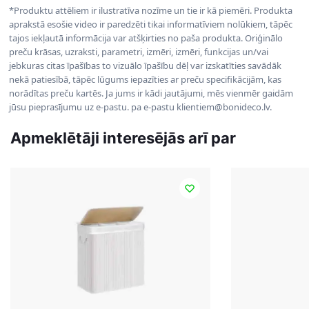
*Produktu attēliem ir ilustratīva nozīme un tie ir kā piemēri. Produkta
aprakstā esošie video ir paredzēti tikai informatīviem nolūkiem, tāpēc
tajos iekļautā informācija var atšķirties no paša produkta. Oriģinālo
preču krāsas, uzraksti, parametri, izmēri, izmēri, funkcijas un/vai
jebkuras citas īpašības to vizuālo īpašību dēļ var izskatīties savādāk
nekā patiesībā, tāpēc lūgums iepazīties ar preču specifikācijām, kas
norādītas preču kartēs. Ja jums ir kādi jautājumi, mēs vienmēr gaidām
jūsu pieprasījumu uz e-pastu. pa e-pastu klientiem@bonideco.lv.
Apmeklētāji interesējās arī par