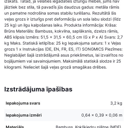
izskats. Tātad, ja vēlaties iegādāties izturīgu mēbeli, jums nav
jāiztiek bez stila, tā pavadīs jūs daudzus gadus: metāla rāmis
un pamatne nodrošina somas stabilu turēšanu. Rezultātā šis
veļas grozs ir izturīgs pret deformāciju un sola labu slodzi (līdz
25 kg) un ilgu kalpošanas laiku. Produkta informācija: Krāsa:
Brūns Materiāls: Bambuss, kokvilna, saplāksnis, dzelzs rāmis,
ABS klipsis Izmērs: 51,5 x 31,5 x 60,5 cm (G x P x A) Svars: 2,7
kg Maks. Statiskā ietilpība: 25 kg Iepakojuma saturs: 1 x Veļas
grozs 1 x Instrukcijas (DE, EN, FR, ES, IT) SONGMICS Piezīmes:
Neglabājiet šajā izstrādājumā asus priekšmetus, lai izvairītos no
bojājumiem vai savainojumiem. Maksimālā statiskā slodze ir 25
kilogrami. Nelieciet šajā veļas grozā smagākas drēbes.
Izstrādājuma īpašības
Iepakojuma svars
3,2 kg
Iepakojuma izmēri
0,64 × 0,39 × 0,06 m
Materiāls
Bambuss, Kokšķiedru plātne (MDF),