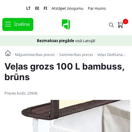
Skip
Skip
LT
EE
FI
Atstājiet ziņojumu
Par mums
to
to
navigation
content
0
Izvēlne
Bezmaksas piegāde
visā Latvijā!
Mājsaimniecības preces
Saimniecības preces
Veļas žāvēšana
Ve
/
/
/
Veļas grozs 100 L bambuss,
brūns
Preces kods:
23936