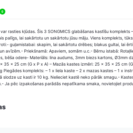
0
, var rasties kļūdas. Šis 3 SONGMICS glabāšanas kastīšu komplekts – 
is palīgs, lai sakārtotu un sakārtotu jūsu māju. Viens komplekts, tūk
mēroti:- guļamistabai: skapim, lai sakārtotu drēbes; blakus gultai, lai 
 un avīzēm.- Priekšnamā: Apaviem, somām u.c.- Bērnu istabā: Rotaļ
āks, bēša odere- Materiāls: lina audums, 3mm biezs kartons, Ø3mm d
x 35 x 25 cm (G x P x A) – Mazās kastes izmēri: 25 x 35 x 25 cm (G 
 Piegādes komplekts: – 1 x liela kaste – 2 x mazas kastes – 1 x instru
slodze uz kasti ir 10 kg. Nelieciet kastē neko pārāk smagu.- Kast
nu.- Ja pēc izpakošanas parādās nepatīkama smaka, novietojiet produ
as