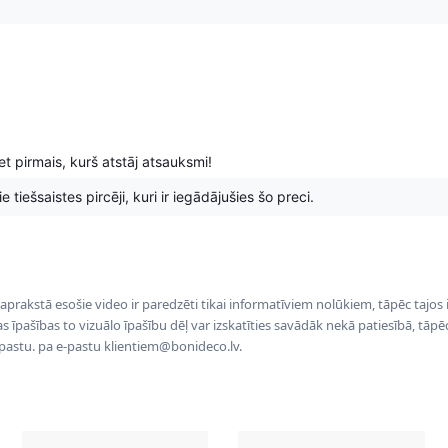
t pirmais, kurš atstāj atsauksmi!
 tiešsaistes pircēji, kuri ir iegādājušies šo preci.
 aprakstā esošie video ir paredzēti tikai informatīviem nolūkiem, tāpēc tajos
tas īpašības to vizuālo īpašību dēļ var izskatīties savādāk nekā patiesībā, tāp
-pastu. pa e-pastu klientiem@bonideco.lv.