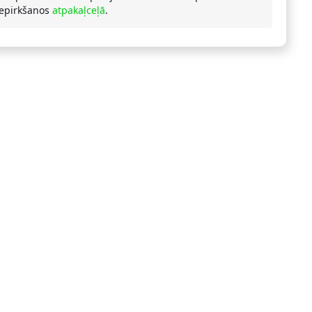
iepirkšanos
atpakaļceļā
.