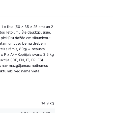
1 x liela (50 x 35 x 25 cm) un 2
stoš lietojumu Šie daudzpusīgie,
ērti piekļūtu dažādiem sīkumiem.-
lietām un Jūsu bērnu drēbēm
zelzs rāmis, 80g/㎡ neausts
x P x A) – Kopējais svars: 3,5 kg
kcija ( DE, EN, IT, FR, ES)
es nav mazgājamas; netīrumus
ktu labi vēdināmā vietā.
14,9 kg