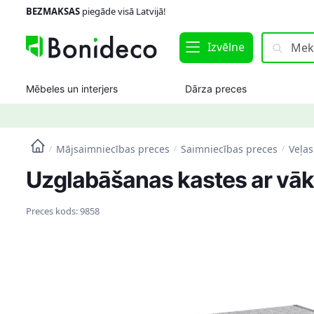
Skip
Skip
BEZMAKSAS
piegāde visā Latvijā!
to
to
navigation
content
Meklēt:
Meklēt
Izvēlne
Mēbeles un interjers
Dārza preces
Mājsaimniecības preces
Saimniecības preces
Veļas
/
/
/
Uzglabāšanas kastes ar vāk
Preces kods:
9858