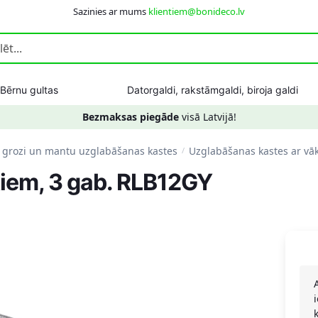
Sazinies ar mums
klientiem@bonideco.lv
Bērnu gultas
Datorgaldi, rakstāmgaldi, biroja galdi
Bezmaksas piegāde
visā Latvijā!
 grozi un mantu uzglabāšanas kastes
Uzglabāšanas kastes ar vā
/
iem, 3 gab. RLB12GY