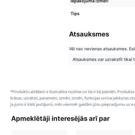
Iepakojuma izmēri
Tips
Atsauksmes
Vēl nav nevienas atsauksmes. Esie
Atsauksmes var uzrakstīt tikai tie
*Produktu attēliem ir ilustratīva nozīme un tie ir kā piemēri. Produkta
krāsas, uzraksti, parametri, izmēri, izmēri, funkcijas un/vai jebkuras ci
Ja jums ir kādi jautājumi, mēs vienmēr gaidām jūsu pieprasījumu uz e
Apmeklētāji interesējās arī par