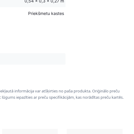
0,54 × 0,3 × 0,27 m
Priekšmetu kastes
 iekļautā informācija var atšķirties no paša produkta. Oriģinālo preču
ēc lūgums iepazīties ar preču specifikācijām, kas norādītas preču kartēs.