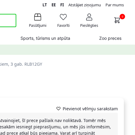
LT
EE
FI
Atstājiet ziņojumu
Par mums
0
Pasūtījumi
Favorīti
Pieslēgties
Sports, tūrisms un atpūta
Zoo preces
kiem, 3 gab. RLB12GY
Pievienot vēlmju sarakstam
Atvainojiet, šī prece pašlaik nav noliktavā. Tomēr mēs
iesakām iesniegt pieprasījumu, un mēs jūs informēsim,
kad prece atkal būs pieejama. Varat arī turpināt