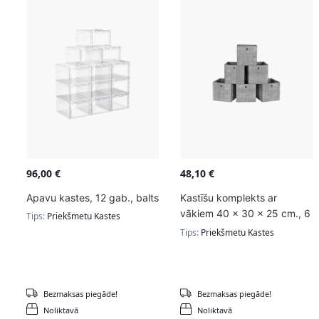
96,00
€
48,10
€
Apavu kastes, 12 gab., balts
Kastīšu komplekts ar
vākiem 40 x 30 x 25 cm., 6
Tips:
Priekšmetu Kastes
daļas, pelēkā krāsā
Tips:
Priekšmetu Kastes
Bezmaksas piegāde!
Bezmaksas piegāde!
Noliktavā
Noliktavā