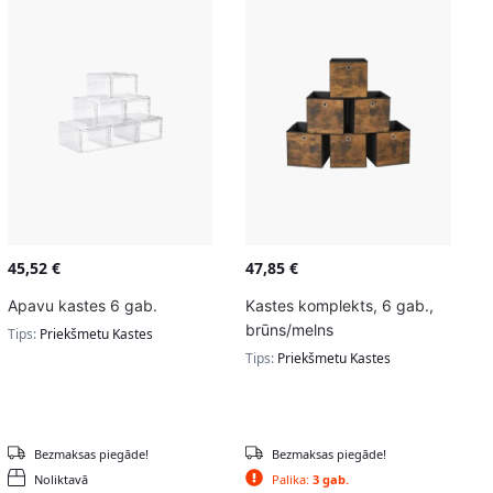
45,52
€
47,85
€
Apavu kastes 6 gab.
Kastes komplekts, 6 gab.,
brūns/melns
Tips:
Priekšmetu Kastes
Tips:
Priekšmetu Kastes
Bezmaksas piegāde!
Bezmaksas piegāde!
Noliktavā
Palika:
3 gab.