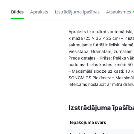
Bildes
Apraksts
Izstrādājuma īpašības
Atsauksmes
Apraksts tika tulkots automātiski
x maza (25 x 35 x 25 cm) – ir īsta
sakraujamie futrāļi ir lieliski pie
Viesistabā: Grāmatām, žurnāliem
Prece detaļas:- Krāsa: Pelēks v
audums- Lielas kastes izmēri: 50 
– Maksimālā slodze uz kasti: 10 kg
SONGMICS Piezīmes: – Maksimālā 
ieteicams noslaucīt ar mitru drā
Izstrādājuma īpašīb
Iepakojuma svars