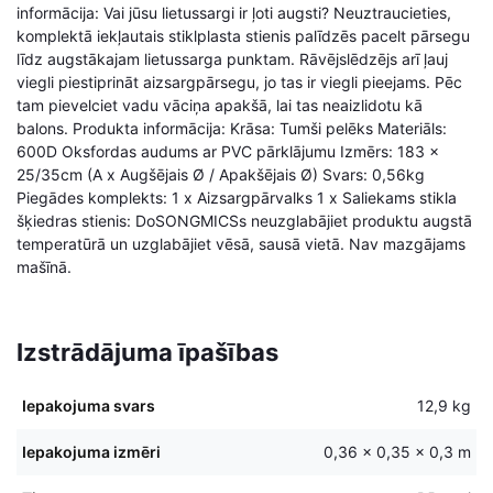
informācija: Vai jūsu lietussargi ir ļoti augsti? Neuztraucieties,
komplektā iekļautais stiklplasta stienis palīdzēs pacelt pārsegu
līdz augstākajam lietussarga punktam. Rāvējslēdzējs arī ļauj
viegli piestiprināt aizsargpārsegu, jo tas ir viegli pieejams. Pēc
tam pievelciet vadu vāciņa apakšā, lai tas neaizlidotu kā
balons. Produkta informācija: Krāsa: Tumši pelēks Materiāls:
600D Oksfordas audums ar PVC pārklājumu Izmērs: 183 x
25/35cm (A x Augšējais Ø / Apakšējais Ø) Svars: 0,56kg
Piegādes komplekts: 1 x Aizsargpārvalks 1 x Saliekams stikla
šķiedras stienis: DoSONGMICSs neuzglabājiet produktu augstā
temperatūrā un uzglabājiet vēsā, sausā vietā. Nav mazgājams
mašīnā.
Izstrādājuma īpašības
Iepakojuma svars
12,9 kg
Iepakojuma izmēri
0,36 × 0,35 × 0,3 m