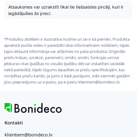
Atsauksmes var uzrakstīt tikai tie tiešsaistes pircēji, kuri ir
iegādājušies šo preci.
*Produktu attēliem ir ilustratīva nozīme un tie ir kā piemēri. Produkta
aprakstā esošie video ir paredzēti tikai informatīviem nolūkiem, tāpēc
tajos iekļautā informācija var atšķirties no paša produkta. Oriģinālo
preču krāsas, uzraksti, parametri, izmēri, izmēri, funkcijas un/vai
jebkuras citas īpašības to vizuālo īpašību dēļ var izskatīties savādāk
nekā patiesībā, tāpēc lūgums iepazīties ar preču specifikācijām, kas
norādītas preču kartēs. Ja jums ir kādi jautājumi, mēs vienmēr gaidām
jūsu pieprasījumu uz e-pastu. pa e-pastu klientiem@bonideco.lv.
Kontakti
klientiem@bonideco.lv