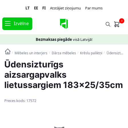
Skip
Skip
LT
EE
FI
Atstājiet ziņojumu
Par mums
to
to
navigation
content
0
Izvēlne
Bezmaksas piegāde
visā Latvijā!
Mēbeles un interjers
Dārza mēbeles
Krēslu paliktņi
Ūdensizturīgs aizsargapvalks lietussargiem 183×25/35cm
/
/
/
/
Ūdensizturīgs
aizsargapvalks
lietussargiem 183×25/35cm
Preces kods:
17572