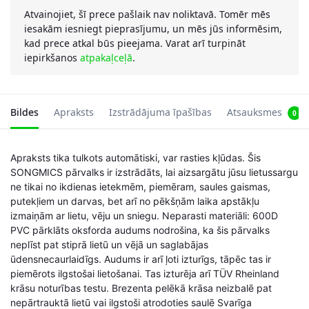
Atvainojiet, šī prece pašlaik nav noliktavā. Tomēr mēs
iesakām iesniegt pieprasījumu, un mēs jūs informēsim,
kad prece atkal būs pieejama. Varat arī turpināt
iepirkšanos
atpakaļceļā
.
Bildes
Apraksts
Izstrādājuma īpašības
Atsauksmes
0
Apraksts tika tulkots automātiski, var rasties kļūdas. Šis
SONGMICS pārvalks ir izstrādāts, lai aizsargātu jūsu lietussargu
ne tikai no ikdienas ietekmēm, piemēram, saules gaismas,
putekļiem un darvas, bet arī no pēkšņām laika apstākļu
izmaiņām ar lietu, vēju un sniegu. Neparasti materiāli: 600D
PVC pārklāts oksforda audums nodrošina, ka šis pārvalks
neplīst pat stiprā lietū un vējā un saglabājas
ūdensnecaurlaidīgs. Audums ir arī ļoti izturīgs, tāpēc tas ir
piemērots ilgstošai lietošanai. Tas izturēja arī TÜV Rheinland
krāsu noturības testu. Brezenta pelēkā krāsa neizbalē pat
nepārtrauktā lietū vai ilgstoši atrodoties saulē Svarīga