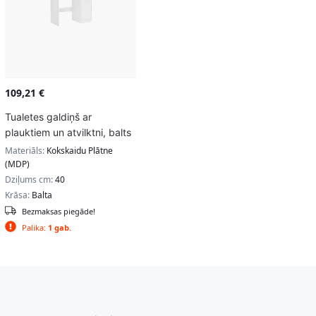
109,21
€
Tualetes galdiņš ar
plauktiem un atvilktni, balts
Materiāls:
Kokskaidu Plātne
(MDP)
Dziļums cm:
40
Krāsa:
Balta
Bezmaksas piegāde!
Palika:
1 gab.