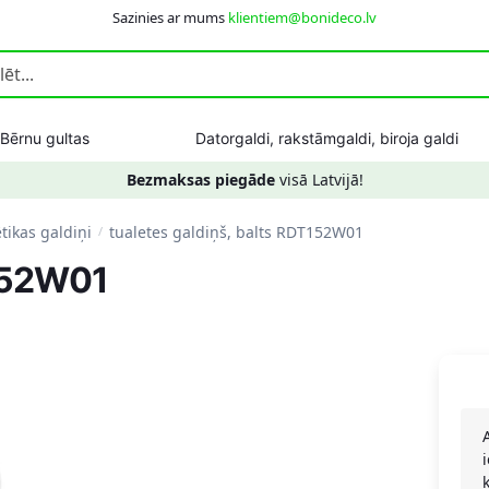
Sazinies ar mums
klientiem@bonideco.lv
Bērnu gultas
Datorgaldi, rakstāmgaldi, biroja galdi
Bezmaksas piegāde
visā Latvijā!
ikas galdiņi
tualetes galdiņš, balts RDT152W01
/
T152W01