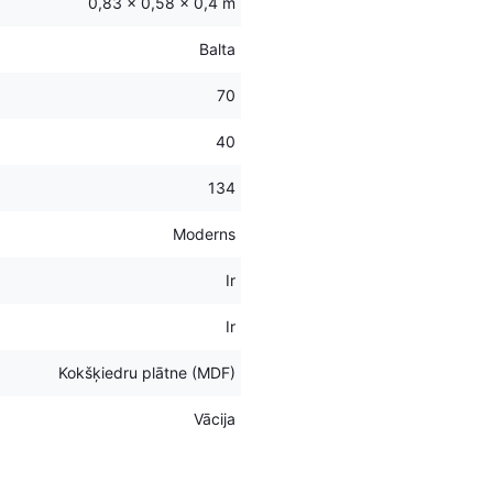
0,83 × 0,58 × 0,4 m
Balta
70
40
134
Moderns
Ir
Ir
Kokšķiedru plātne (MDF)
Vācija