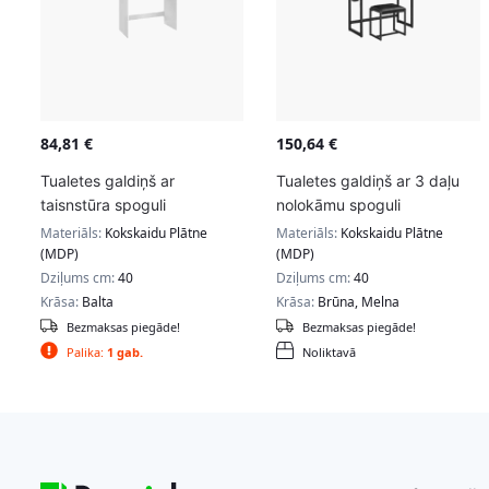
84,81
€
150,64
€
Tualetes galdiņš ar
Tualetes galdiņš ar 3 daļu
taisnstūra spoguli
nolokāmu spoguli
Materiāls:
Kokskaidu Plātne
Materiāls:
Kokskaidu Plātne
(MDP)
(MDP)
Dziļums cm:
40
Dziļums cm:
40
Krāsa:
Balta
Krāsa:
Brūna, Melna
Bezmaksas piegāde!
Bezmaksas piegāde!
Palika:
1 gab.
Noliktavā