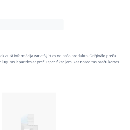
 iekļautā informācija var atšķirties no paša produkta. Oriģinālo preču
ēc lūgums iepazīties ar preču specifikācijām, kas norādītas preču kartēs.