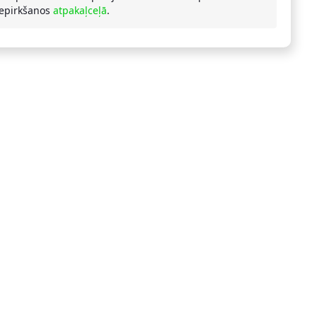
iepirkšanos
atpakaļceļā
.