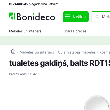
Skip
Skip
BEZMAKSAS
piegāde visā Latvijā!
to
to
navigation
content
Meklēt:
Meklēt
Izvēlne
Mēbeles un interjers
Dārza preces
Mēbeles un interjers
Guļamistabas mēbeles
Kosmēt
/
/
/
tualetes galdiņš, balts RD
Preces kods:
11942