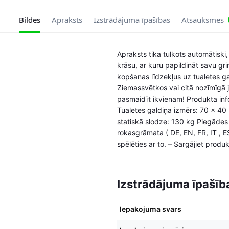
Bildes
Apraksts
Izstrādājuma īpašības
Atsauksmes
Apraksts tika tulkots automātiski, 
krāsu, ar kuru papildināt savu gri
kopšanas līdzekļus uz tualetes gal
Ziemassvētkos vai citā nozīmīgā ju
pasmaidīt ikvienam! Produkta info
Tualetes galdiņa izmērs: 70 x 40
statiskā slodze: 130 kg Piegādes 
rokasgrāmata ( DE, EN, FR, IT , 
spēlēties ar to. – Sargājiet produ
Izstrādājuma īpašīb
Iepakojuma svars