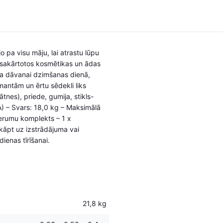
o pa visu māju, lai atrastu lūpu
bi sakārtotos kosmētikas un ādas
deja dāvanai dzimšanas dienā,
 mantām un ērtu sēdekli liks
nes), priede, gumija, stikls-
A) – Svars: 18,0 kg – Maksimālā
derumu komplekts – 1 x
kāpt uz izstrādājuma vai
ienas tīrīšanai.
21,8 kg