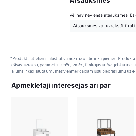
Atsauksmes
Vēl nav nevienas atsauksmes. Esie
Atsauksmes var uzrakstīt tikai tie
*Produktu attēliem ir ilustratīva nozīme un tie ir kā piemēri. Produkta
krāsas, uzraksti, parametri, izmēri, izmēri, funkcijas un/vai jebkuras ci
Ja jums ir kādi jautājumi, mēs vienmēr gaidām jūsu pieprasījumu uz e
Apmeklētāji interesējās arī par