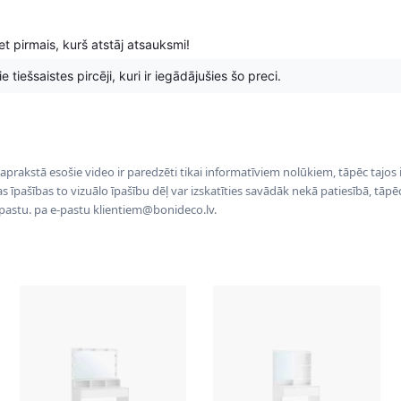
t pirmais, kurš atstāj atsauksmi!
 tiešsaistes pircēji, kuri ir iegādājušies šo preci.
 aprakstā esošie video ir paredzēti tikai informatīviem nolūkiem, tāpēc tajos
tas īpašības to vizuālo īpašību dēļ var izskatīties savādāk nekā patiesībā, tāp
-pastu. pa e-pastu klientiem@bonideco.lv.