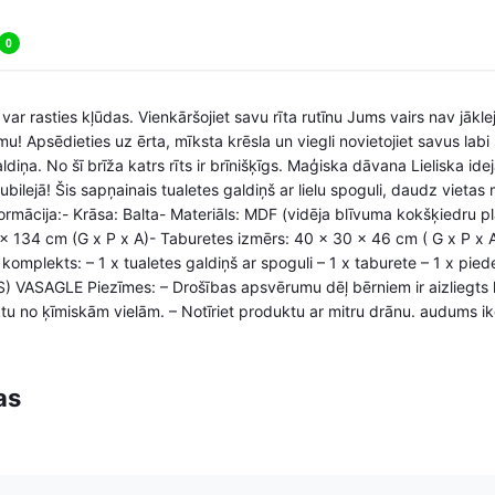
0
var rasties kļūdas. Vienkāršojiet savu rīta rutīnu Jums vairs nav jāklej
mu! Apsēdieties uz ērta, mīksta krēsla un viegli novietojiet savus la
diņa. No šī brīža katrs rīts ir brīnišķīgs. Maģiska dāvana Lieliska i
bilejā! Šis sapņainais tualetes galdiņš ar lielu spoguli, daudz vietas
rmācija:- Krāsa: Balta- Materiāls: MDF (vidēja blīvuma kokšķiedru plāt
 x 134 cm (G x P x A)- Taburetes izmērs: 40 x 30 x 46 cm ( G x P x 
komplekts: – 1 x tualetes galdiņš ar spoguli – 1 x taburete – 1 x pie
ES) VASAGLE Piezīmes: – Drošības apsvērumu dēļ bērniem ir aizliegts 
ktu no ķīmiskām vielām. – Notīriet produktu ar mitru drānu. audums ikd
as