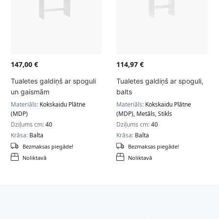
147,00
€
114,97
€
Tualetes galdiņš ar spoguli
Tualetes galdiņš ar spoguli,
un gaismām
balts
Materiāls:
Kokskaidu Plātne
Materiāls:
Kokskaidu Plātne
(MDP)
(MDP), Metāls, Stikls
Dziļums cm:
40
Dziļums cm:
40
Krāsa:
Balta
Krāsa:
Balta
Bezmaksas piegāde!
Bezmaksas piegāde!
Noliktavā
Noliktavā