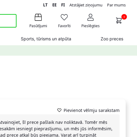
LT
EE
FI
Atstājiet ziņojumu
Par mums
0
Pasūtījumi
Favorīti
Pieslēgties
Sports, tūrisms un atpūta
Zoo preces
Pievienot vēlmju sarakstam
Atvainojiet, šī prece pašlaik nav noliktavā. Tomēr mēs
iesakām iesniegt pieprasījumu, un mēs jūs informēsim,
kad prece atkal būs pieejama. Varat arī turpināt